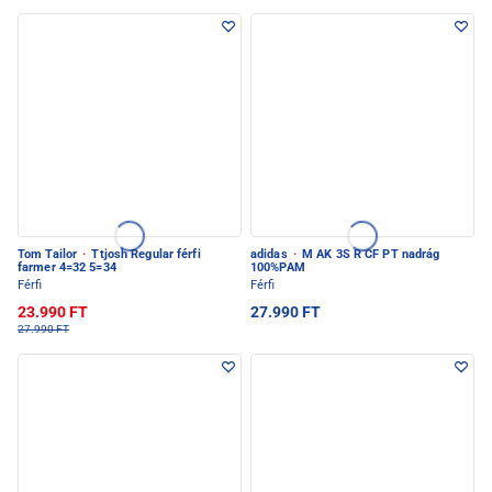
Tom Tailor
·
Ttjosh Regular férfi
adidas
·
M AK 3S R CF PT nadrág
farmer 4=32 5=34
100%PAM
Férfi
Férfi
23.990 FT
27.990 FT
27.990 FT