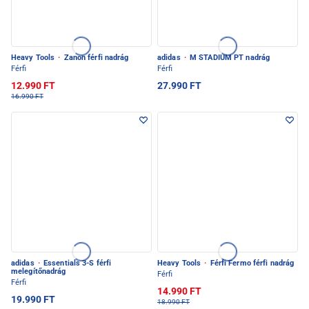
Heavy Tools
·
Zanon férfi nadrág
adidas
·
M STADIUM PT nadrág
Férfi
Férfi
12.990 FT
27.990 FT
16.990 FT
adidas
·
Essentials 3-S férfi
Heavy Tools
·
Férfi Fermo férfi nadrág
melegítőnadrág
Férfi
Férfi
14.990 FT
19.990 FT
18.990 FT