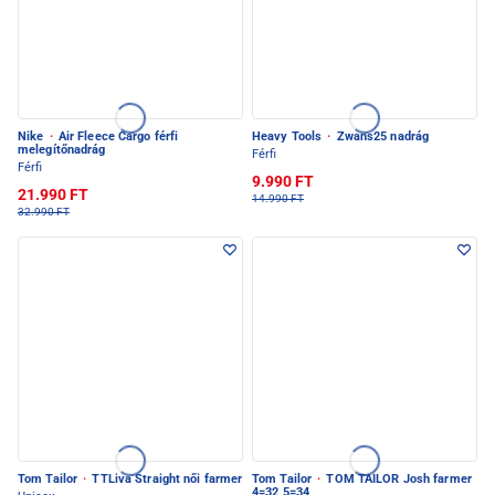
Nike
·
Air Fleece Cargo férfi
Heavy Tools
·
Zwans25 nadrág
melegítőnadrág
Férfi
Férfi
9.990 FT
21.990 FT
14.990 FT
32.990 FT
Tom Tailor
·
TTLiva Straight női farmer
Tom Tailor
·
TOM TAILOR Josh farmer
4=32 5=34