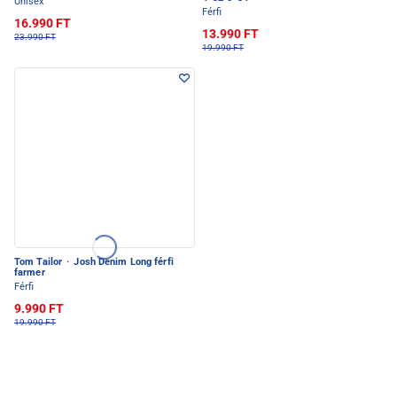
Unisex
Férfi
16.990 FT
13.990 FT
23.990 FT
19.990 FT
Tom Tailor
·
Josh Denim Long férfi
farmer
Férfi
9.990 FT
19.990 FT