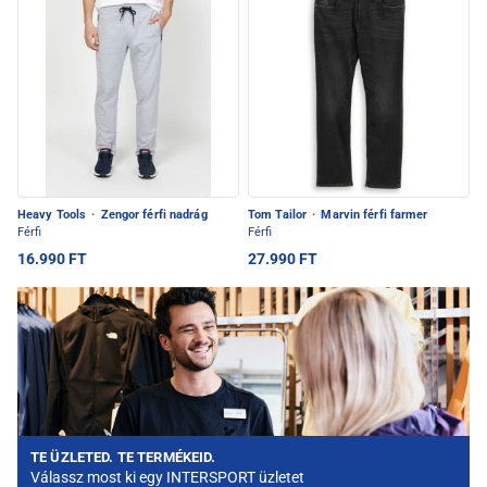
Heavy Tools
·
Zengor férfi nadrág
Tom Tailor
·
Marvin férfi farmer
Férfi
Férfi
16.990 FT
27.990 FT
TE ÜZLETED. TE TERMÉKEID.
Válassz most ki egy INTERSPORT üzletet