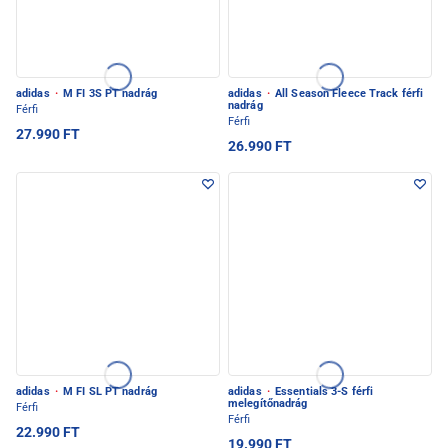
adidas
·
M FI 3S PT nadrág
adidas
·
All Season Fleece Track férfi
nadrág
Férfi
Férfi
27.990 FT
26.990 FT
adidas
·
M FI SL PT nadrág
adidas
·
Essentials 3-S férfi
melegítőnadrág
Férfi
Férfi
22.990 FT
19.990 FT