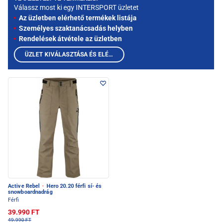
Válassz most ki egy INTERSPORT üzletet
Az üzletben elérhető termékek listája
Személyes szaktanácsadás helyben
Rendelések átvétele az üzletben
ÜZLET KIVÁLASZTÁSA ÉS ELÉRHETŐ TERMÉKEK MEGTEKINTÉSE
Active Rebel
·
Hero 20.20 férfi sí- és
snowboardnadrág
Férfi
39.990 FT
49.990 FT