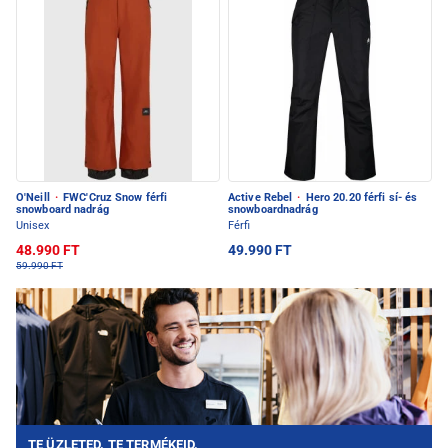
O'Neill
·
FWC'Cruz Snow férfi
Active Rebel
·
Hero 20.20 férfi sí- és
snowboard nadrág
snowboardnadrág
Unisex
Férfi
48.990 FT
49.990 FT
59.990 FT
TE ÜZLETED. TE TERMÉKEID.