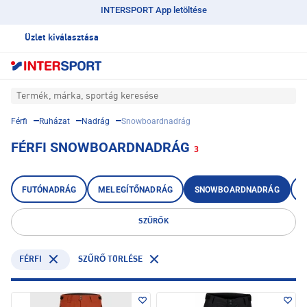
INTERSPORT App letöltése
Üzlet kiválasztása
Termék, márka, sportág keresése
Férfi
Ruházat
Nadrág
Snowboardnadrág
FÉRFI SNOWBOARDNADRÁG
3
FUTÓNADRÁG
MELEGÍTŐNADRÁG
SNOWBOARDNADRÁG
S
SZŰRŐK
FÉRFI
SZŰRŐ TÖRLÉSE