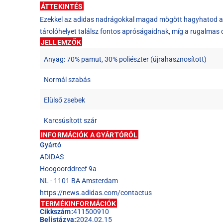
ÁTTEKINTÉS
Ezekkel az adidas nadrágokkal magad mögött hagyhatod a h
tárolóhelyet találsz fontos apróságaidnak, míg a rugalmas
JELLEMZŐK
Anyag: 70% pamut, 30% poliészter (újrahasznosított)
Normál szabás
Elülső zsebek
Karcsúsított szár
INFORMÁCIÓK A GYÁRTÓRÓL
Gyártó
ADIDAS
Hoogoorddreef 9a
NL - 1101 BA Amsterdam
https://news.adidas.com/contactus
TERMÉKINFORMÁCIÓK
Cikkszám:
411500910
Belistázva:
2024.02.15