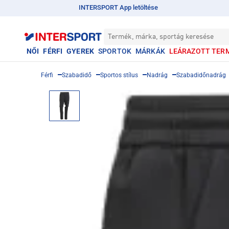
INTERSPORT App letöltése
Termék, márka, sportág keresése
NŐI
FÉRFI
GYEREK
SPORTOK
MÁRKÁK
LEÁRAZOTT TER
Férfi
Szabadidő
Sportos stílus
Nadrág
Szabadidőnadrág