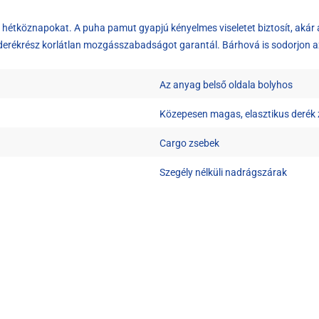
étköznapokat. A puha pamut gyapjú kényelmes viseletet biztosít, akár 
 derékrész korlátlan mozgásszabadságot garantál. Bárhová is sodorjon a
Az anyag belső oldala bolyhos
Közepesen magas, elasztikus derék 
Cargo zsebek
Szegély nélküli nadrágszárak