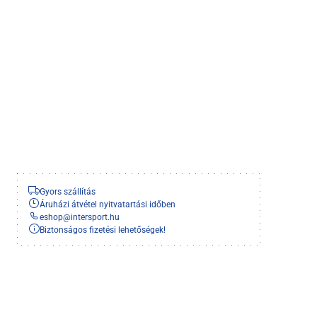
Gyors szállítás
Áruházi átvétel nyitvatartási időben
eshop
@
intersport.hu
Biztonságos fizetési lehetőségek!