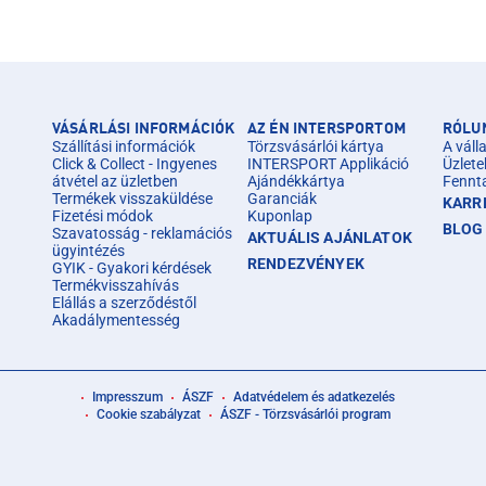
VÁSÁRLÁSI INFORMÁCIÓK
AZ ÉN INTERSPORTOM
RÓLU
Szállítási információk
Törzsvásárlói kártya
A válla
Click & Collect - Ingyenes
INTERSPORT Applikáció
Üzlete
átvétel az üzletben
Ajándékkártya
Fennt
Termékek visszaküldése
Garanciák
KARR
Fizetési módok
Kuponlap
BLOG
Szavatosság - reklamációs
AKTUÁLIS AJÁNLATOK
ügyintézés
RENDEZVÉNYEK
GYIK - Gyakori kérdések
Termékvisszahívás
Elállás a szerződéstől
Akadálymentesség
Impresszum
ÁSZF
Adatvédelem és adatkezelés
Cookie szabályzat
ÁSZF - Törzsvásárlói program