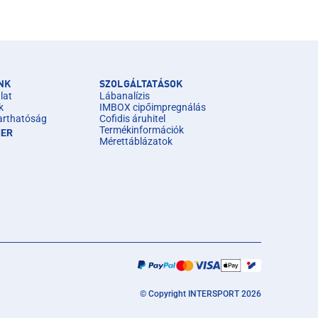
NK
SZOLGÁLTATÁSOK
lat
Lábanalízis
k
IMBOX cipőimpregnálás
arthatóság
Cofidis áruhitel
Termékinformációk
IER
Mérettáblázatok
© Copyright INTERSPORT 2026