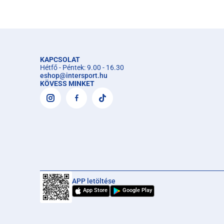
KAPCSOLAT
Hétfő - Péntek: 9.00 - 16.30
eshop
@
intersport.hu
KÖVESS MINKET
APP letöltése
App Store
Google Play