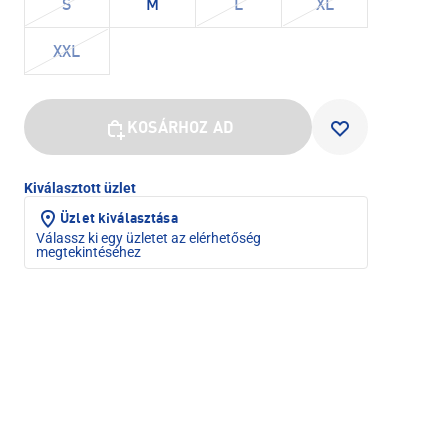
S
M
L
XL
XXL
KOSÁRHOZ AD
Kiválasztott üzlet
Üzlet kiválasztása
Válassz ki egy üzletet az elérhetőség
megtekintéséhez