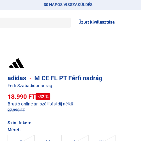
30 NAPOS VISSZAKÜLDÉS
Üzlet kiválasztása
adidas
·
M CE FL PT Férfi nadrág
Férfi Szabadidőnadrág
18.990 FT
-32 %
Bruttó online ár
szállítási díj nélkül
27.990 FT
Szín:
fekete
Méret: