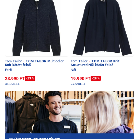
Tom Tailor
·
TOM TAILOR Multicolor
Tom Tailor
·
TOM TAILOR Knit
Knit kötött felső
Structured Női kötött felső
Férfi
Női
23.990 FT
19.990 FT
-25 %
-28 %
31.990 FT
27.990 FT