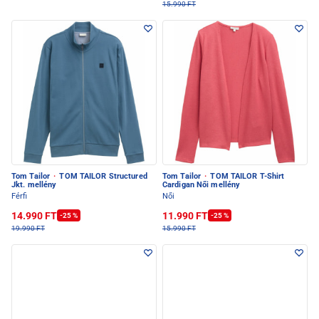
15.990 FT
Tom Tailor
·
TOM TAILOR Structured
Tom Tailor
·
TOM TAILOR T-Shirt
Jkt. mellény
Cardigan Női mellény
Férfi
Női
14.990 FT
11.990 FT
-25 %
-25 %
19.990 FT
15.990 FT