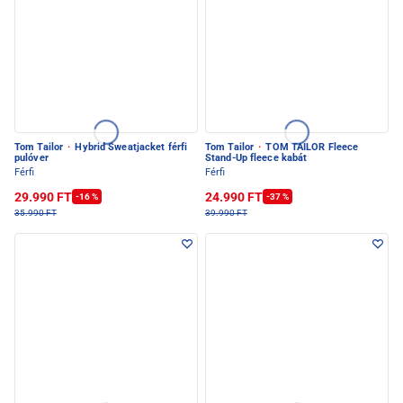
Tom Tailor
·
Hybrid Sweatjacket férfi
Tom Tailor
·
TOM TAILOR Fleece
pulóver
Stand-Up fleece kabát
Férfi
Férfi
29.990 FT
24.990 FT
-16 %
-37 %
35.990 FT
39.990 FT