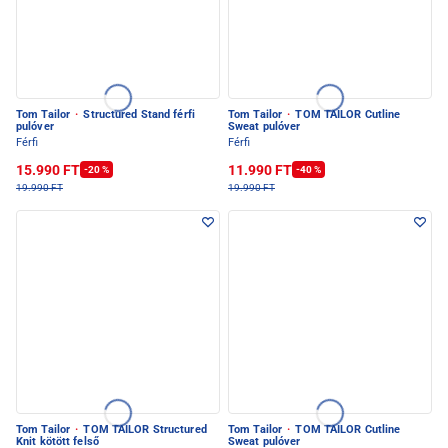
Tom Tailor
·
Structured Stand férfi
Tom Tailor
·
TOM TAILOR Cutline
pulóver
Sweat pulóver
Férfi
Férfi
15.990 FT
11.990 FT
-20 %
-40 %
19.990 FT
19.990 FT
Tom Tailor
·
TOM TAILOR Structured
Tom Tailor
·
TOM TAILOR Cutline
Knit kötött felső
Sweat pulóver