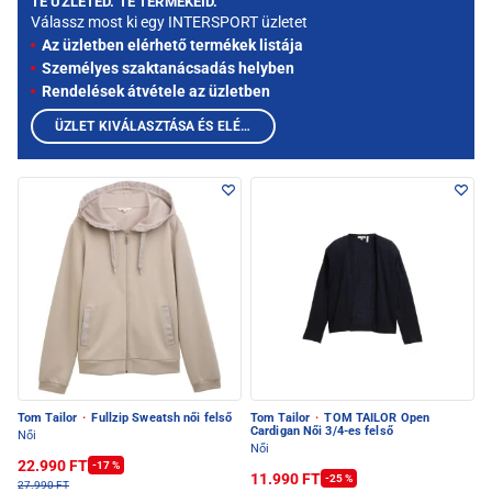
TE ÜZLETED. TE TERMÉKEID.
Válassz most ki egy INTERSPORT üzletet
Az üzletben elérhető termékek listája
Személyes szaktanácsadás helyben
Rendelések átvétele az üzletben
ÜZLET KIVÁLASZTÁSA ÉS ELÉRHETŐ TERMÉKEK MEGTEKINTÉSE
Tom Tailor
·
Fullzip Sweatsh női felső
Tom Tailor
·
TOM TAILOR Open
Cardigan Női 3/4-es felső
Női
Női
22.990 FT
-17 %
11.990 FT
-25 %
27.990 FT