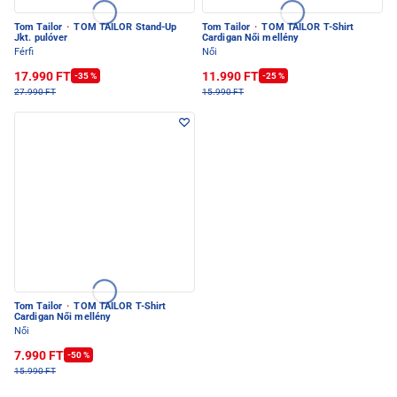
Tom Tailor
·
TOM TAILOR Stand-Up
Tom Tailor
·
TOM TAILOR T-Shirt
Jkt. pulóver
Cardigan Női mellény
Férfi
Női
17.990 FT
11.990 FT
-35 %
-25 %
27.990 FT
15.990 FT
Tom Tailor
·
TOM TAILOR T-Shirt
Cardigan Női mellény
Női
7.990 FT
-50 %
15.990 FT