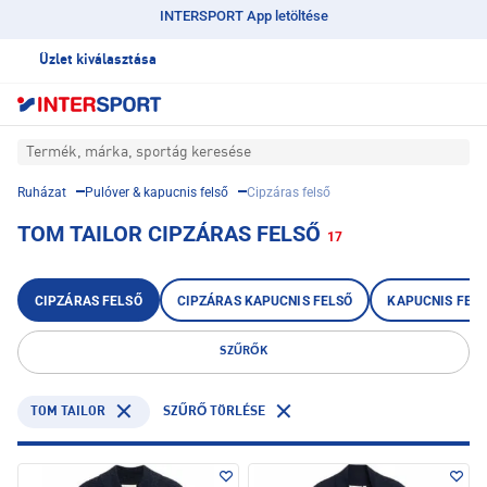
INTERSPORT App letöltése
Üzlet kiválasztása
Termék, márka, sportág keresése
Ruházat
Pulóver & kapucnis felső
Cipzáras felső
TOM TAILOR CIPZÁRAS FELSŐ
17
CIPZÁRAS FELSŐ
CIPZÁRAS KAPUCNIS FELSŐ
KAPUCNIS FEL
SZŰRŐK
TOM TAILOR
SZŰRŐ TÖRLÉSE