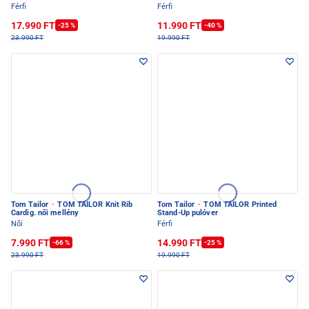
Férfi
Férfi
17.990 FT
11.990 FT
-25 %
-40 %
23.990 FT
19.990 FT
Tom Tailor
·
TOM TAILOR Knit Rib
Tom Tailor
·
TOM TAILOR Printed
Cardig. női mellény
Stand-Up pulóver
Női
Férfi
7.990 FT
14.990 FT
-66 %
-25 %
23.990 FT
19.990 FT