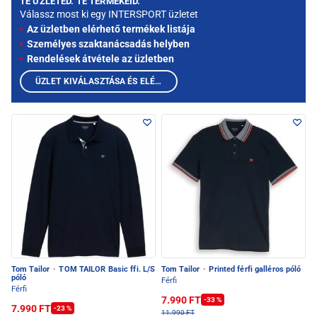
TE ÜZLETED. TE TERMÉKEID.
Válassz most ki egy INTERSPORT üzletet
Az üzletben elérhető termékek listája
Személyes szaktanácsadás helyben
Rendelések átvétele az üzletben
ÜZLET KIVÁLASZTÁSA ÉS ELÉRHETŐ TERMÉKEK MEGTEKINTÉSE
Tom Tailor
·
TOM TAILOR Basic ffi. L/S
Tom Tailor
·
Printed férfi galléros póló
póló
Férfi
Férfi
7.990 FT
-33 %
7.990 FT
-23 %
11.990 FT