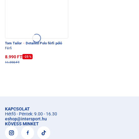
Tom Tailor
·
Detailed Polo férfi póló
Férfi
8.990 FT
-25 %
11.990 FT
KAPCSOLAT
Hétfő - Péntek: 9.00 - 16.30
eshop
@
intersport.hu
KÖVESS MINKET