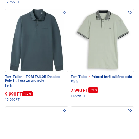
10.490 FT
Tom Tailor
·
TOM TAILOR Detailed
Tom Tailor
·
Printed férfi galléros póló
Polo ffi. hosszú ujjú póló
Férfi
Férfi
7.990 FT
-33 %
9.990 FT
-37 %
11.990 FT
15.990 FT