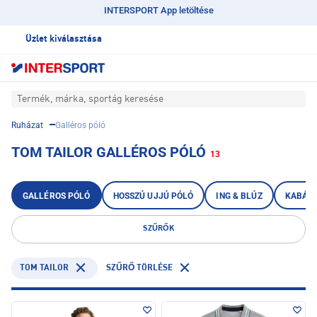
INTERSPORT App letöltése
Üzlet kiválasztása
Termék, márka, sportág keresése
Ruházat
Galléros póló
TOM TAILOR GALLÉROS PÓLÓ
13
GALLÉROS PÓLÓ
HOSSZÚ UJJÚ PÓLÓ
ING & BLÚZ
KABÁT
SZŰRŐK
TOM TAILOR
SZŰRŐ TÖRLÉSE