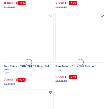
9.990 FT
9.990 FT
-16 %
-16 %
11.990 FT
11.990 FT
Tom Tailor
·
TOM TAILOR Basic Polo
Tom Tailor
·
Structued férfi póló
póló
Férfi
Férfi
9.990 FT
-37 %
7.990 FT
-50 %
15.990 FT
15.990 FT