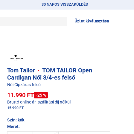
30 NAPOS VISSZAKÜLDÉS
Üzlet kiválasztása
Tom Tailor
·
TOM TAILOR Open
Cardigan Női 3/4-es felső
Női Cipzáras felső
11.990 FT
-25 %
Bruttó online ár
szállítási díj nélkül
15.990 FT
Szín:
kék
Méret: