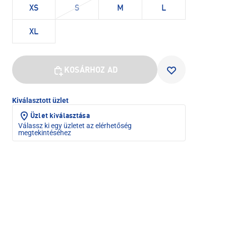
XS
S
M
L
XL
KOSÁRHOZ AD
Kiválasztott üzlet
Üzlet kiválasztása
Válassz ki egy üzletet az elérhetőség
megtekintéséhez