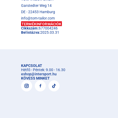
Garstedter Weg 14
DE - 22453 Hamburg
info@tom-tailor.com
TERMÉKINFORMÁCIÓK
Cikkszám:
677004246
Belistázva:
2025.03.31
KAPCSOLAT
Hétfő - Péntek: 9.00 - 16.30
eshop
@
intersport.hu
KÖVESS MINKET