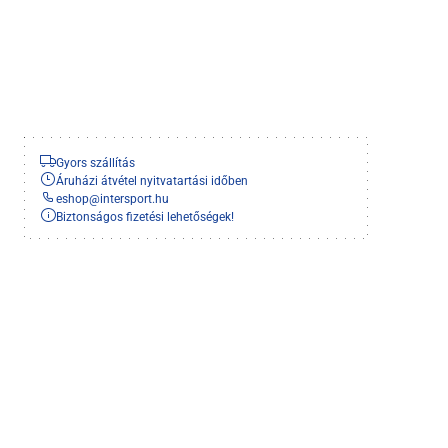
Gyors szállítás
Áruházi átvétel nyitvatartási időben
eshop
@
intersport.hu
Biztonságos fizetési lehetőségek!