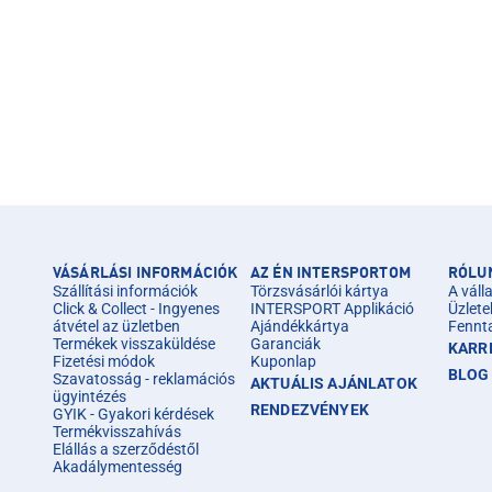
VÁSÁRLÁSI INFORMÁCIÓK
AZ ÉN INTERSPORTOM
RÓLU
Szállítási információk
Törzsvásárlói kártya
A válla
Click & Collect - Ingyenes
INTERSPORT Applikáció
Üzlete
átvétel az üzletben
Ajándékkártya
Fennt
Termékek visszaküldése
Garanciák
KARR
Fizetési módok
Kuponlap
BLOG
Szavatosság - reklamációs
AKTUÁLIS AJÁNLATOK
ügyintézés
RENDEZVÉNYEK
GYIK - Gyakori kérdések
Termékvisszahívás
Elállás a szerződéstől
Akadálymentesség