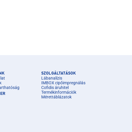
NK
SZOLGÁLTATÁSOK
lat
Lábanalízis
k
IMBOX cipőimpregnálás
arthatóság
Cofidis áruhitel
Termékinformációk
IER
Mérettáblázatok