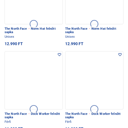
The North Face
·
Norm Hat felnőtt
The North Face
·
Norm Hat felnőtt
sapka
sapka
Unisex
Unisex
12.990 FT
12.990 FT
The North Face
·
Dock Worker felnőtt
The North Face
·
Dock Worker felnőtt
sapka
sapka
Férfi
Férfi