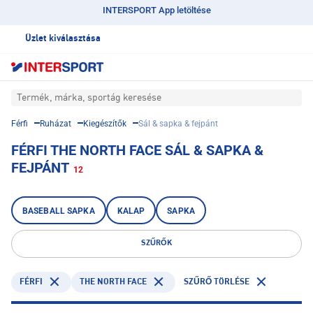
INTERSPORT App letöltése
Üzlet kiválasztása
Termék, márka, sportág keresése
Férfi
Ruházat
Kiegészítők
Sál & sapka & fejpánt
FÉRFI THE NORTH FACE SÁL & SAPKA &
FEJPÁNT
12
BASEBALL SAPKA
KALAP
SAPKA
SZŰRŐK
FÉRFI
THE NORTH FACE
SZŰRŐ TÖRLÉSE