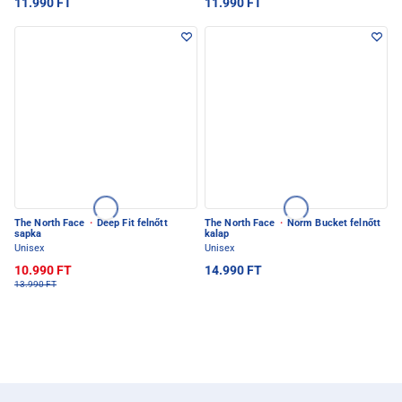
11.990 FT
11.990 FT
The North Face
·
Deep Fit felnőtt
The North Face
·
Norm Bucket felnőtt
sapka
kalap
Unisex
Unisex
10.990 FT
14.990 FT
13.990 FT