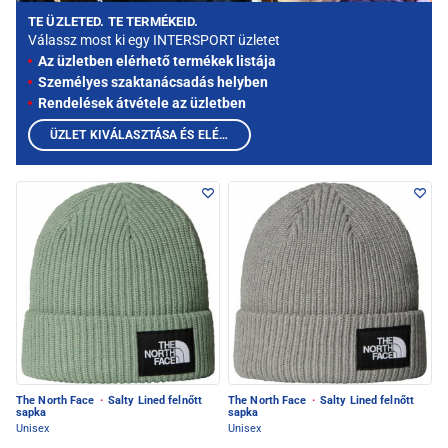
TE ÜZLETED. TE TERMÉKEID.
Válassz most ki egy INTERSPORT üzletet
Az üzletben elérhető termékek listája
Személyes szaktanácsadás helyben
Rendelések átvétele az üzletben
ÜZLET KIVÁLASZTÁSA ÉS ELÉRHETŐ TERMÉKEK MEGTEKINTÉSE
The North Face
·
Salty Lined felnőtt
The North Face
·
Salty Lined felnőtt
sapka
sapka
Unisex
Unisex