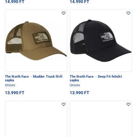
14.990 FT
14.990 FT
The North Face
·
Mudder Truck férfi
The North Face
·
Deep Fit felnőtt
sapka
sapka
Unisex
Unisex
13.990 FT
13.990 FT