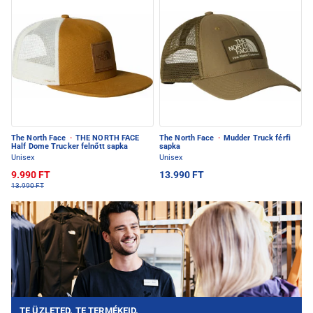
The North Face
·
THE NORTH FACE
The North Face
·
Mudder Truck férfi
Half Dome Trucker felnőtt sapka
sapka
Unisex
Unisex
9.990 FT
13.990 FT
13.990 FT
TE ÜZLETED. TE TERMÉKEID.