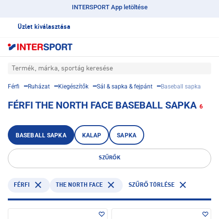
INTERSPORT App letöltése
Üzlet kiválasztása
Termék, márka, sportág keresése
Férfi
Ruházat
Kiegészítők
Sál & sapka & fejpánt
Baseball sapka
FÉRFI THE NORTH FACE BASEBALL SAPKA
6
BASEBALL SAPKA
KALAP
SAPKA
SZŰRŐK
FÉRFI
THE NORTH FACE
SZŰRŐ TÖRLÉSE