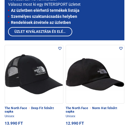
Válassz most ki egy INTERSPORT üzletet
Az üzletben elérhető termékek listája
Személyes szaktanácsadás helyben
Rendelések átvétele az üzletben
ÜZLET KIVÁLASZTÁSA ÉS ELÉRHETŐ TERMÉKEK MEGTEKINTÉSE
The North Face
·
Deep Fit felnőtt
The North Face
·
Norm Hat felnőtt
sapka
sapka
Unisex
Unisex
13.990 FT
12.990 FT