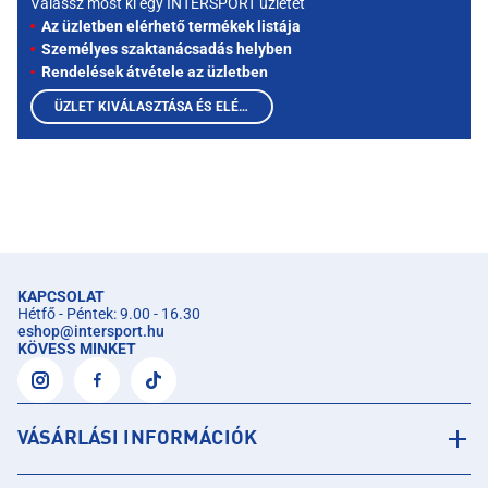
Válassz most ki egy INTERSPORT üzletet
Az üzletben elérhető termékek listája
Személyes szaktanácsadás helyben
Rendelések átvétele az üzletben
ÜZLET KIVÁLASZTÁSA ÉS ELÉRHETŐ TERMÉKEK MEGTEKINTÉSE
KAPCSOLAT
Hétfő - Péntek: 9.00 - 16.30
eshop
@
intersport.hu
KÖVESS MINKET
VÁSÁRLÁSI INFORMÁCIÓK