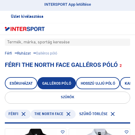
INTERSPORT App letöltése
Üzlet kiválasztása
Termék, márka, sportág keresése
Férfi
Ruházat
Galléros póló
FÉRFI THE NORTH FACE GALLÉROS PÓLÓ
2
ESŐRUHÁZAT
GALLÉROS PÓLÓ
HOSSZÚ UJJÚ PÓLÓ
KABÁ
SZŰRŐK
FÉRFI
THE NORTH FACE
SZŰRŐ TÖRLÉSE