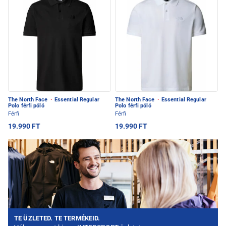
The North Face
·
Essential Regular
The North Face
·
Essential Regular
Polo férfi póló
Polo férfi póló
Férfi
Férfi
19.990 FT
19.990 FT
TE ÜZLETED. TE TERMÉKEID.