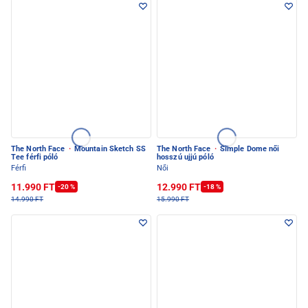
The North Face
·
Mountain Sketch SS
The North Face
·
Simple Dome női
Tee férfi póló
hosszú ujjú póló
Férfi
Női
11.990 FT
12.990 FT
-20 %
-18 %
14.990 FT
15.990 FT