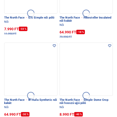
The North Face
·
S/S Simple női póló
The North Face
·
Hikesteller Insulated
női kabát
Női
Női
7.990 FT
-33 %
64.990 FT
-18 %
11.990 FT
79.990 FT
The North Face
·
W Huila Synthetic női
The North Face
·
Simple Dome Crop
kabát
női hosszú ujjú póló
Női
Női
64.990 FT
8.990 FT
-30 %
-40 %