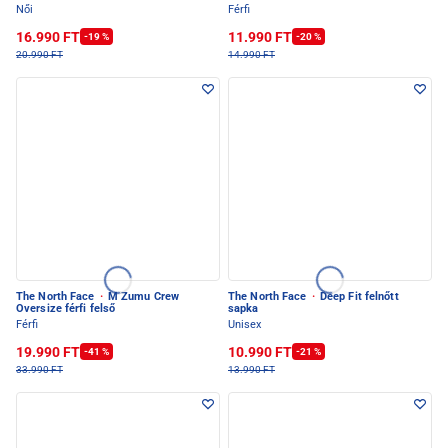
Női
Férfi
16.990 FT
11.990 FT
-19 %
-20 %
20.990 FT
14.990 FT
The North Face
·
M Zumu Crew
The North Face
·
Deep Fit felnőtt
Oversize férfi felső
sapka
Férfi
Unisex
19.990 FT
10.990 FT
-41 %
-21 %
33.990 FT
13.990 FT