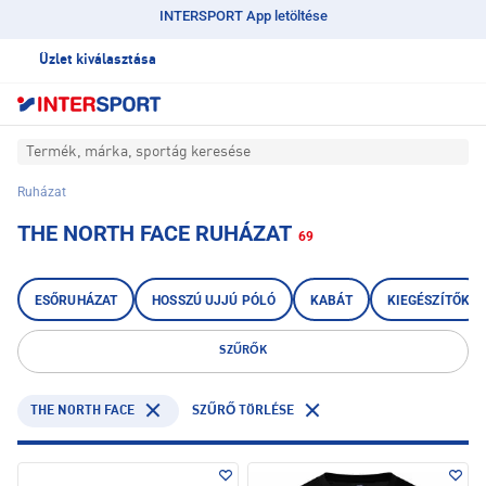
INTERSPORT App letöltése
Üzlet kiválasztása
Termék, márka, sportág keresése
Ruházat
THE NORTH FACE RUHÁZAT
69
ESŐRUHÁZAT
HOSSZÚ UJJÚ PÓLÓ
KABÁT
KIEGÉSZÍTŐK
SZŰRŐK
THE NORTH FACE
SZŰRŐ TÖRLÉSE