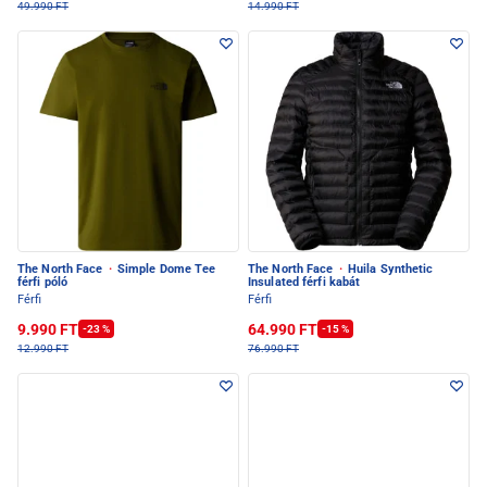
49.990 FT
14.990 FT
The North Face
·
Simple Dome Tee
The North Face
·
Huila Synthetic
férfi póló
Insulated férfi kabát
Férfi
Férfi
9.990 FT
64.990 FT
-23 %
-15 %
12.990 FT
76.990 FT