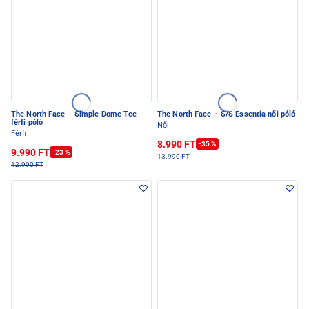
The North Face
·
Simple Dome Tee
The North Face
·
S/S Essentia női póló
férfi póló
Női
Férfi
8.990 FT
-35 %
9.990 FT
-23 %
13.990 FT
12.990 FT