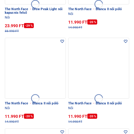
The North Face
·
Drew Peak Light női
The North Face
·
Blanca II női póló
kapucnis felső
Női
Női
11.990 FT
-20 %
23.990 FT
-29 %
14.990 FT
33.990 FT
The North Face
·
Blanca II női póló
The North Face
·
Blanca II női póló
Női
Női
11.990 FT
11.990 FT
-20 %
-20 %
14.990 FT
14.990 FT