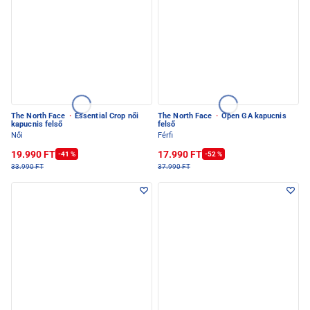
The North Face
·
Essential Crop női
The North Face
·
Open GA kapucnis
kapucnis felső
felső
Női
Férfi
19.990 FT
17.990 FT
-41 %
-52 %
33.990 FT
37.990 FT