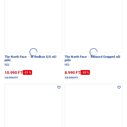
The North Face
·
W Redbox S/S női
The North Face
·
Relaxed Cropped női
póló
póló
Női
Női
10.990 FT
8.990 FT
-21 %
-35 %
13.990 FT
13.990 FT