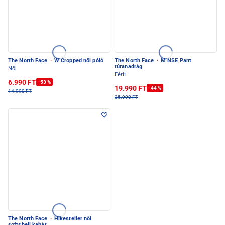
The North Face
·
W Cropped női póló
The North Face
·
M NSE Pant
túranadrág
Női
Férfi
6.990 FT
-53 %
19.990 FT
-44 %
14.990 FT
35.990 FT
The North Face
·
Hikesteller női
softshell kabát