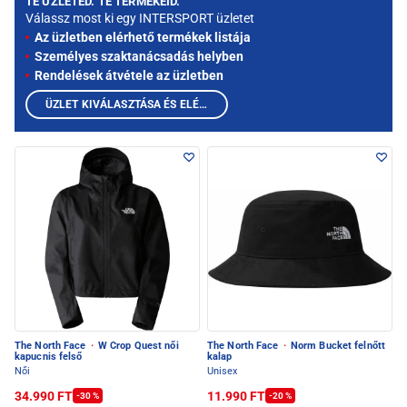
TE ÜZLETED. TE TERMÉKEID.
Válassz most ki egy INTERSPORT üzletet
Az üzletben elérhető termékek listája
Személyes szaktanácsadás helyben
Rendelések átvétele az üzletben
ÜZLET KIVÁLASZTÁSA ÉS ELÉRHETŐ TERMÉKEK MEGTEKINTÉSE
The North Face
·
W Crop Quest női
The North Face
·
Norm Bucket felnőtt
kapucnis felső
kalap
Női
Unisex
34.990 FT
11.990 FT
-30 %
-20 %