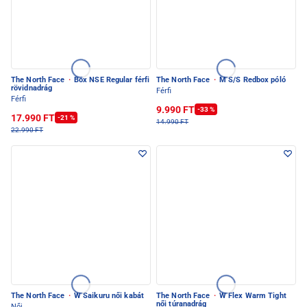
The North Face
·
Box NSE Regular férfi
The North Face
·
M S/S Redbox póló
rövidnadrág
Férfi
Férfi
9.990 FT
-33 %
17.990 FT
-21 %
14.990 FT
22.990 FT
The North Face
·
W Saikuru női kabát
The North Face
·
W Flex Warm Tight
női túranadrág
Női