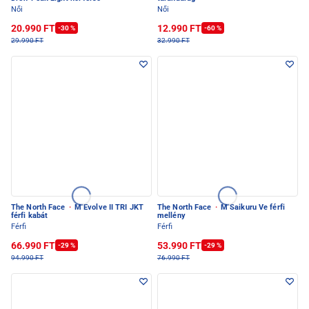
Női
Női
20.990 FT
12.990 FT
-30 %
-60 %
29.990 FT
32.990 FT
The North Face
·
M Evolve II TRI JKT
The North Face
·
M Saikuru Ve férfi
férfi kabát
mellény
Férfi
Férfi
66.990 FT
53.990 FT
-29 %
-29 %
94.990 FT
76.990 FT