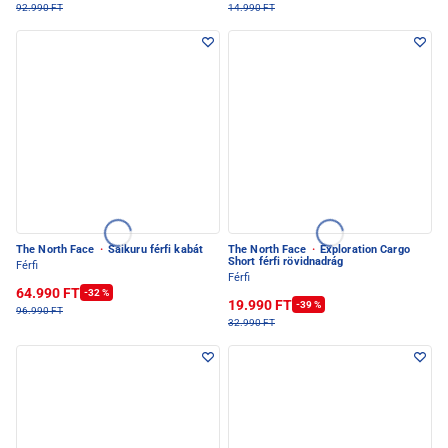
92.990 FT
14.990 FT
The North Face
·
Saikuru férfi kabát
The North Face
·
Exploration Cargo
Short férfi rövidnadrág
Férfi
Férfi
64.990 FT
-32 %
19.990 FT
-39 %
96.990 FT
32.990 FT