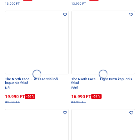
13.990 FT
13.990 FT
The North Face
·
W Essential női
The North Face
·
Light Drew kapucnis
kapucnis felső
felső
Női
Férfi
19.990 FT
16.990 FT
-50 %
-51 %
39.990 FT
34.990 FT