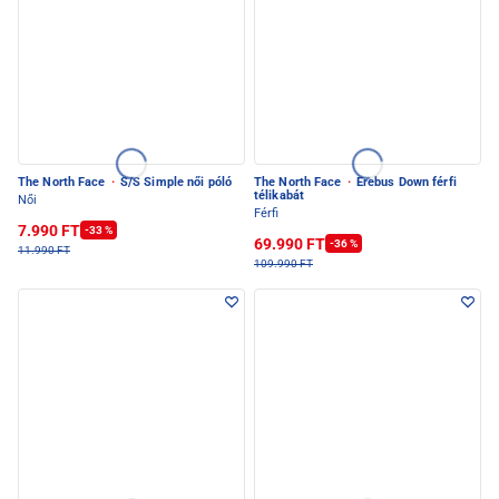
The North Face
·
S/S Simple női póló
The North Face
·
Erebus Down férfi
télikabát
Női
Férfi
7.990 FT
-33 %
69.990 FT
-36 %
11.990 FT
109.990 FT