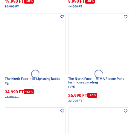
19.990 FT
8.990 FT
-50 %
-40 %
39.990 FT
14.990 FT
The North Face
·
M Lightning kabát
The North Face
·
M MA Fleece Pant
férfi hosszú nadrág
Férfi
Férfi
34.990 FT
-53 %
26.990 FT
-20 %
74.990 FT
33.990 FT