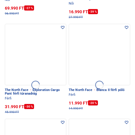
Női
69.990 FT
-27 %
16.990 FT
-39 %
96.990 FT
27.990 FT
The North Face
·
Exploration Cargo
The North Face
·
Blanca II férfi póló
Pant férfi túranadrág
Férfi
Férfi
11.990 FT
-20 %
31.990 FT
-30 %
14.990 FT
45.990 FT