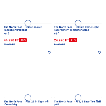
The North Face
·
Quest Jacket
The North Face
·
Simple Dome Light
kapucnis túrakabát
Tapered férfi melegítőnadrág
Férfi
Férfi
44.990 FT
24.990 FT
-15 %
-21 %
52.990 FT
31.990 FT
The North Face
·
Flex 25 in Tight női
The North Face
·
M S/S Easy Tee férfi
túranadrág
póló