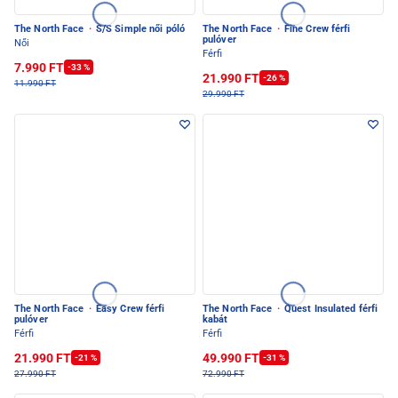
The North Face
·
S/S Simple női póló
The North Face
·
Fine Crew férfi
pulóver
Női
Férfi
7.990 FT
-33 %
21.990 FT
-26 %
11.990 FT
29.990 FT
The North Face
·
Easy Crew férfi
The North Face
·
Quest Insulated férfi
pulóver
kabát
Férfi
Férfi
21.990 FT
49.990 FT
-21 %
-31 %
27.990 FT
72.990 FT