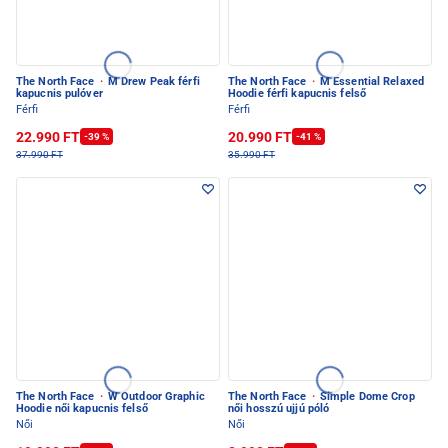
The North Face
·
M Drew Peak férfi
The North Face
·
M Essential Relaxed
kapucnis pulóver
Hoodie férfi kapucnis felső
Férfi
Férfi
22.990 FT
20.990 FT
-39 %
-41 %
37.990 FT
35.990 FT
The North Face
·
W Outdoor Graphic
The North Face
·
Simple Dome Crop
Hoodie női kapucnis felső
női hosszú ujjú póló
Női
Női