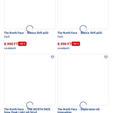
The North Face
·
Blanca férfi póló
The North Face
·
Blanca férfi póló
Férfi
Férfi
8.990 FT
8.990 FT
-40 %
-40 %
14.990 FT
14.990 FT
The North Face
·
THE NORTH FACE
The North Face
·
Exploration női
Drew Peak Light női felső
túranadrág