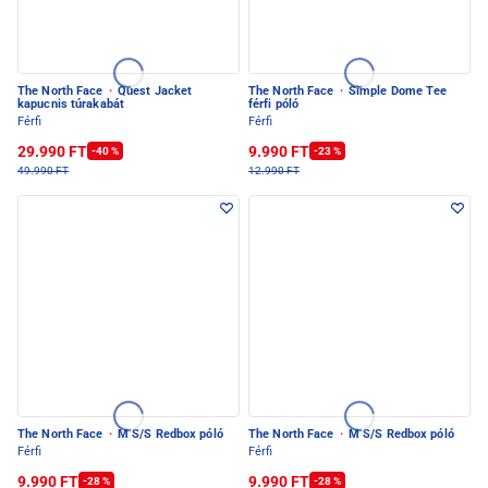
The North Face
·
Quest Jacket
The North Face
·
Simple Dome Tee
kapucnis túrakabát
férfi póló
Férfi
Férfi
29.990 FT
9.990 FT
-40 %
-23 %
49.990 FT
12.990 FT
The North Face
·
M S/S Redbox póló
The North Face
·
M S/S Redbox póló
Férfi
Férfi
9.990 FT
9.990 FT
-28 %
-28 %