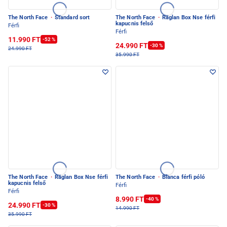
The North Face
·
Standard sort
The North Face
·
Raglan Box Nse férfi
kapucnis felső
Férfi
Férfi
11.990 FT
-52 %
24.990 FT
-30 %
24.990 FT
35.990 FT
The North Face
·
Raglan Box Nse férfi
The North Face
·
Blanca férfi póló
kapucnis felső
Férfi
Férfi
8.990 FT
-40 %
24.990 FT
-30 %
14.990 FT
35.990 FT