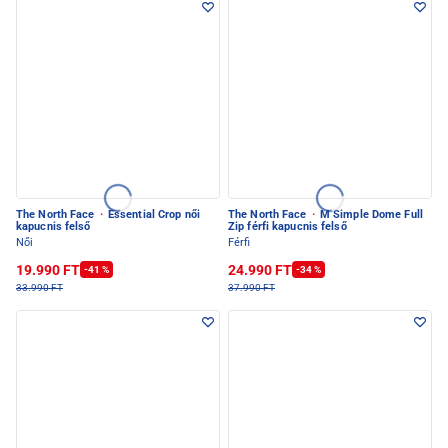
The North Face
·
Essential Crop női
The North Face
·
M Simple Dome Full
kapucnis felső
Zip férfi kapucnis felső
Női
Férfi
19.990 FT
24.990 FT
-41 %
-34 %
33.990 FT
37.990 FT