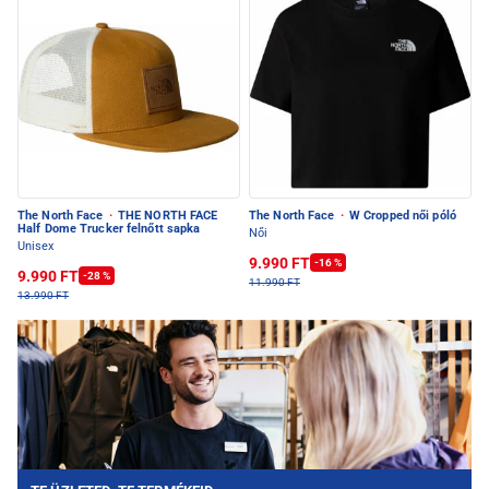
The North Face
·
THE NORTH FACE
The North Face
·
W Cropped női póló
Half Dome Trucker felnőtt sapka
Női
Unisex
9.990 FT
-16 %
9.990 FT
-28 %
11.990 FT
13.990 FT