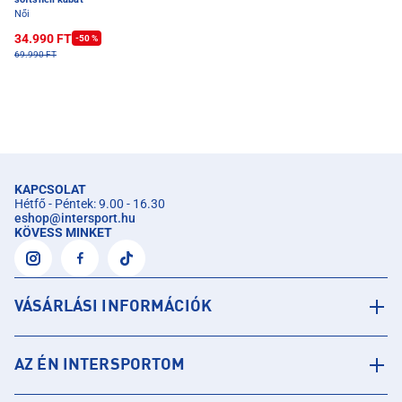
Női
34.990 FT
-50 %
69.990 FT
KAPCSOLAT
Hétfő - Péntek: 9.00 - 16.30
eshop
@
intersport.hu
KÖVESS MINKET
VÁSÁRLÁSI INFORMÁCIÓK
AZ ÉN INTERSPORTOM