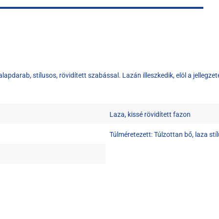
lapdarab, stílusos, rövidített szabással. Lazán illeszkedik, elöl a jellegz
Laza, kissé rövidített fazon
Túlméretezett: Túlzottan bő, laza stí