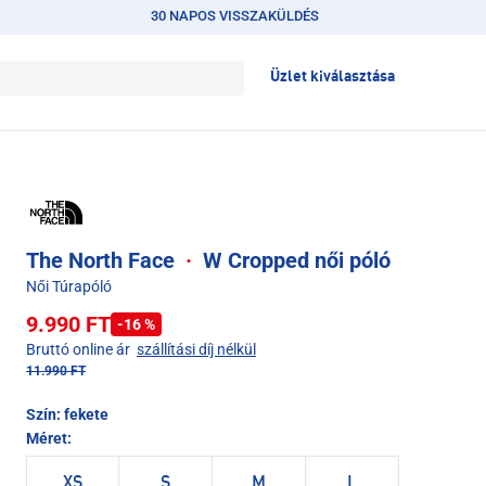
30 NAPOS VISSZAKÜLDÉS
Üzlet kiválasztása
The North Face
·
W Cropped női póló
Női Túrapóló
9.990 FT
-16 %
Bruttó online ár
szállítási díj nélkül
11.990 FT
Szín:
fekete
Méret:
XS
S
M
L