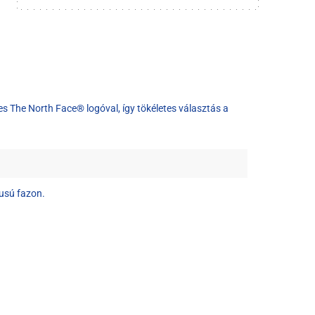
etes The North Face® logóval, így tökéletes választás a
lusú fazon.