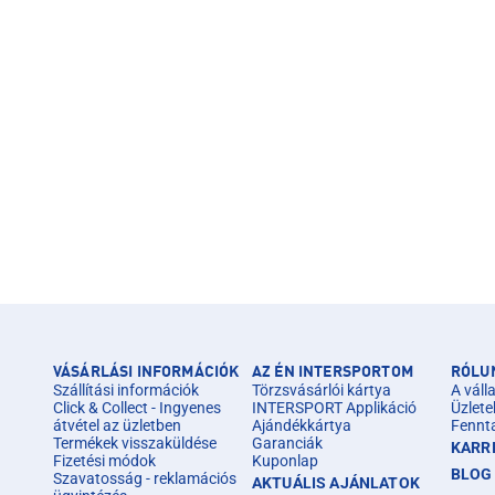
VÁSÁRLÁSI INFORMÁCIÓK
AZ ÉN INTERSPORTOM
RÓLU
Szállítási információk
Törzsvásárlói kártya
A válla
Click & Collect - Ingyenes
INTERSPORT Applikáció
Üzlete
átvétel az üzletben
Ajándékkártya
Fennt
Termékek visszaküldése
Garanciák
KARR
Fizetési módok
Kuponlap
BLOG
Szavatosság - reklamációs
AKTUÁLIS AJÁNLATOK