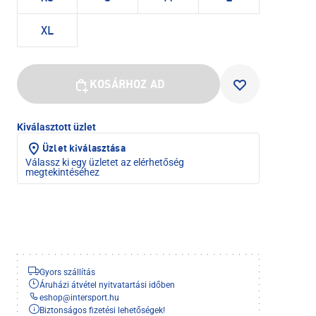
XL
KOSÁRHOZ AD
Kiválasztott üzlet
Üzlet kiválasztása
Válassz ki egy üzletet az elérhetőség
megtekintéséhez
Gyors szállítás
Áruházi átvétel nyitvatartási időben
eshop
@
intersport.hu
Biztonságos fizetési lehetőségek!