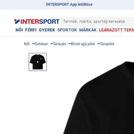
INTERSPORT App letöltése
Termék, márka, sportág keresése
NŐI
FÉRFI
GYEREK
SPORTOK
MÁRKÁK
LEÁRAZOTT TER
Női
Outdoor
Túrázás
Rövid ujjú póló
Túrapóló