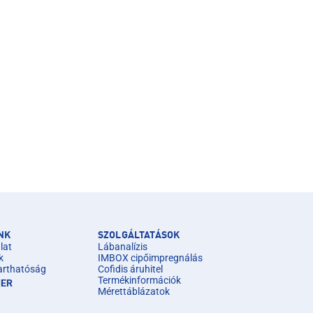
NK
SZOLGÁLTATÁSOK
lat
Lábanalízis
k
IMBOX cipőimpregnálás
arthatóság
Cofidis áruhitel
Termékinformációk
IER
Mérettáblázatok