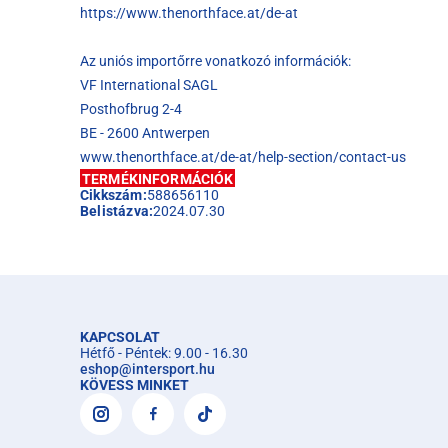
https://www.thenorthface.at/de-at
Az uniós importőrre vonatkozó információk:
VF International SAGL
Posthofbrug 2-4
BE - 2600 Antwerpen
www.thenorthface.at/de-at/help-section/contact-us
TERMÉKINFORMÁCIÓK
Cikkszám:
588656110
Belistázva:
2024.07.30
KAPCSOLAT
Hétfő - Péntek: 9.00 - 16.30
eshop
@
intersport.hu
KÖVESS MINKET