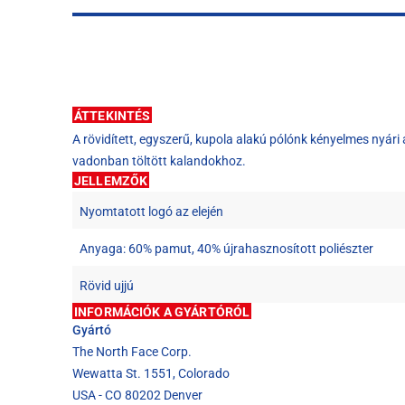
ÁTTEKINTÉS
A rövidített, egyszerű, kupola alakú pólónk kényelmes nyári a
vadonban töltött kalandokhoz.
JELLEMZŐK
Nyomtatott logó az elején
Anyaga: 60% pamut, 40% újrahasznosított poliészter
Rövid ujjú
INFORMÁCIÓK A GYÁRTÓRÓL
Gyártó
The North Face Corp.
Wewatta St. 1551, Colorado
USA - CO 80202 Denver