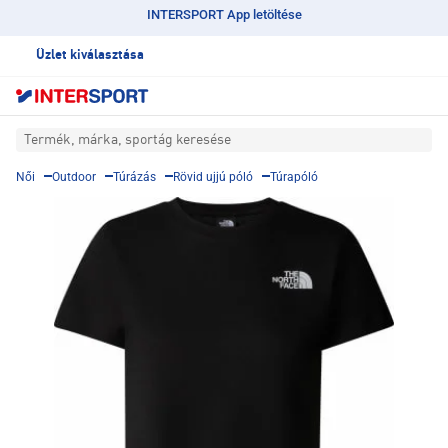
INTERSPORT App letöltése
Üzlet kiválasztása
Termék, márka, sportág keresése
Női
Outdoor
Túrázás
Rövid ujjú póló
Túrapóló