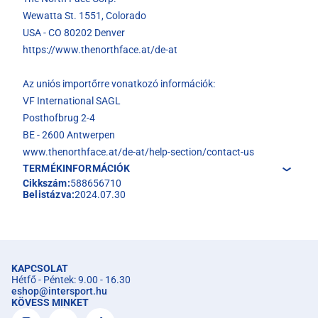
Wewatta St. 1551, Colorado
USA - CO 80202 Denver
https://www.thenorthface.at/de-at
Az uniós importőrre vonatkozó információk:
VF International SAGL
Posthofbrug 2-4
BE - 2600 Antwerpen
www.thenorthface.at/de-at/help-section/contact-us
TERMÉKINFORMÁCIÓK
Cikkszám:
588656710
Belistázva:
2024.07.30
KAPCSOLAT
Hétfő - Péntek: 9.00 - 16.30
eshop
@
intersport.hu
KÖVESS MINKET