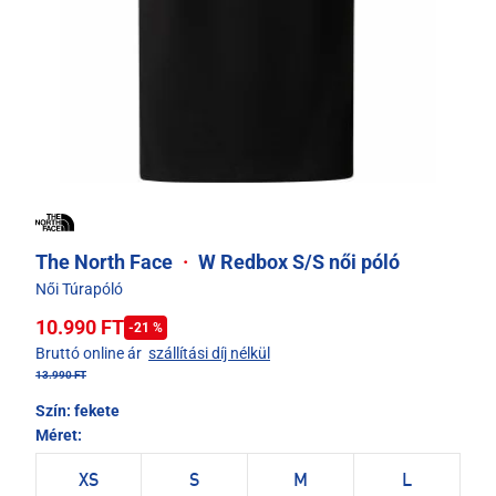
The North Face
·
W Redbox S/S női póló
Női Túrapóló
10.990 FT
-21 %
Bruttó online ár
szállítási díj nélkül
13.990 FT
Szín:
fekete
Méret:
XS
S
M
L