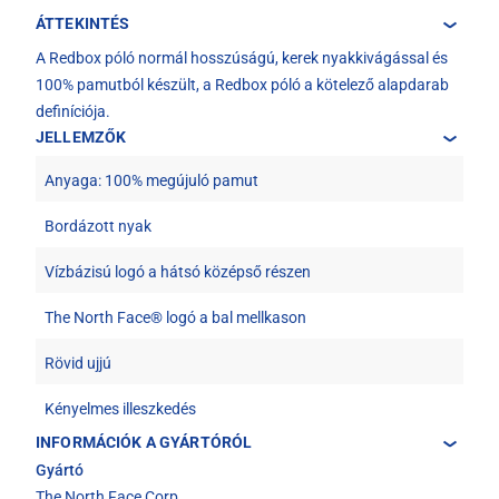
ÁTTEKINTÉS
A Redbox póló normál hosszúságú, kerek nyakkivágással és
100% pamutból készült, a Redbox póló a kötelező alapdarab
definíciója.
JELLEMZŐK
Anyaga: 100% megújuló pamut
Bordázott nyak
Vízbázisú logó a hátsó középső részen
The North Face® logó a bal mellkason
Rövid ujjú
Kényelmes illeszkedés
INFORMÁCIÓK A GYÁRTÓRÓL
Gyártó
The North Face Corp.