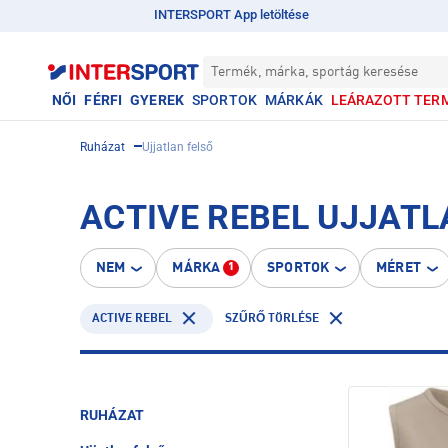
INTERSPORT App letöltése
Termék, márka, sportág keresése
NŐI
FÉRFI
GYEREK
SPORTOK
MÁRKÁK
LEÁRAZOTT TER
Ruházat
Ujjatlan felső
ACTIVE REBEL UJJATL
NEM
MÁRKA
SPORTOK
MÉRET
1
ACTIVE REBEL
SZŰRŐ TÖRLÉSE
RUHÁZAT