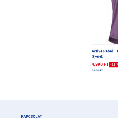
Active Rebel
·
M
Gyerek
4.990 FT
-28 
6.990 FT
KAPCSOLAT