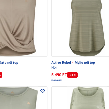
ate női top
Active Rebel
·
Mylie női top
Női
5.490 FT
%
-31 %
7.990 FT