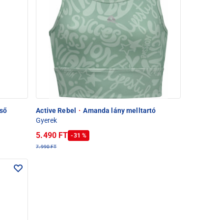
lső
Active Rebel
·
Amanda lány melltartó
Gyerek
5.490 FT
-31 %
7.990 FT