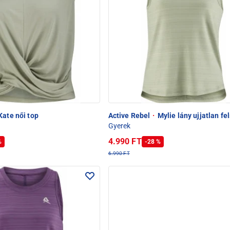
ate női top
Active Rebel
·
Mylie lány ujjatlan fe
Gyerek
4.990 FT
%
-28 %
6.990 FT