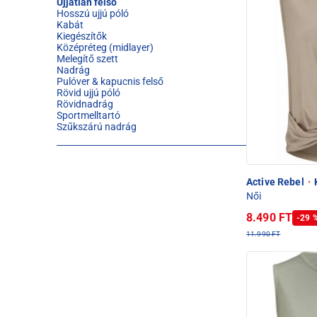
Ujjatlan felső
Hosszú ujjú póló
Kabát
Kiegészítők
Középréteg (midlayer)
Melegítő szett
Nadrág
Pulóver & kapucnis felső
Rövid ujjú póló
Rövidnadrág
Sportmelltartó
Szűkszárú nadrág
Active Rebel
·
K
Női
8.490 FT
-29 
11.990 FT