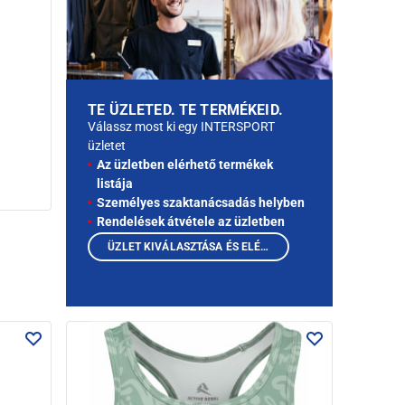
TE ÜZLETED. TE TERMÉKEID.
Válassz most ki egy INTERSPORT
üzletet
Az üzletben elérhető termékek
listája
Személyes szaktanácsadás helyben
Rendelések átvétele az üzletben
ÜZLET KIVÁLASZTÁSA ÉS ELÉRHETŐ TERMÉKEK MEGTEKINTÉSE