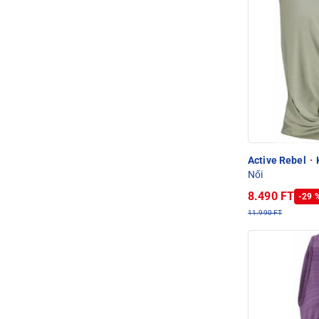
Active Rebel
·
K
Női
8.490 FT
-29 
11.990 FT