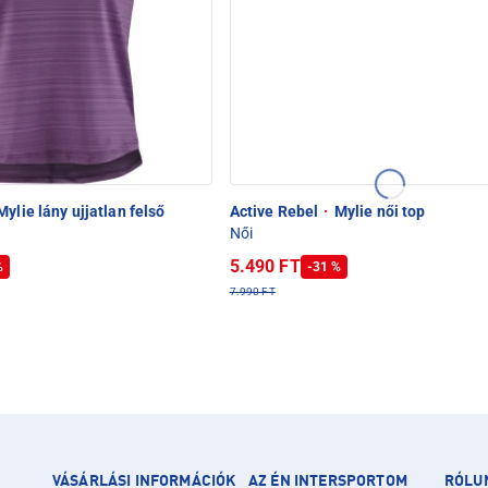
ylie lány ujjatlan felső
Active Rebel
·
Mylie női top
Női
5.490 FT
%
-31 %
7.990 FT
VÁSÁRLÁSI INFORMÁCIÓK
AZ ÉN INTERSPORTOM
RÓLU