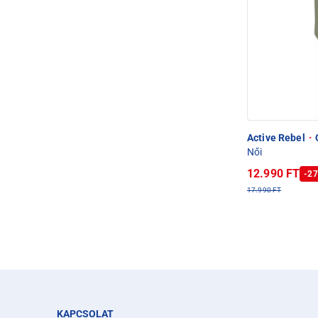
Active Rebel
·
C
Női
12.990 FT
-27
17.990 FT
KAPCSOLAT