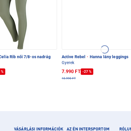
elia Rib női 7/8-os nadrág
Active Rebel
·
Hanna lány leggings
Gyerek
7.990 FT
 %
-27 %
10.990 FT
VÁSÁRLÁSI INFORMÁCIÓK
AZ ÉN INTERSPORTOM
RÓLU