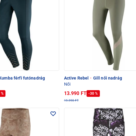
Kumba férfi futónadrág
Active Rebel
·
Gill női nadrág
Női
13.990 FT
 %
-30 %
19.990 FT