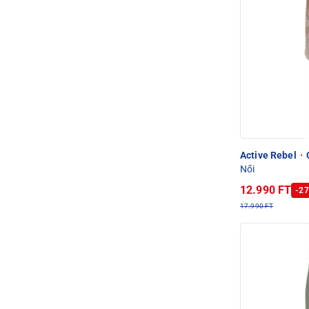
Active Rebel
·
C
Női
12.990 FT
-27
17.990 FT