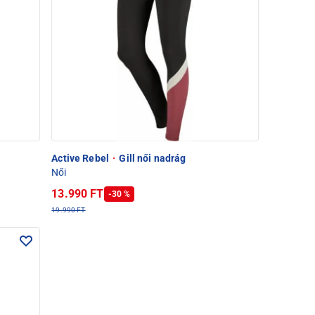
Active Rebel
·
Gill női nadrág
Női
13.990 FT
-30 %
19.990 FT