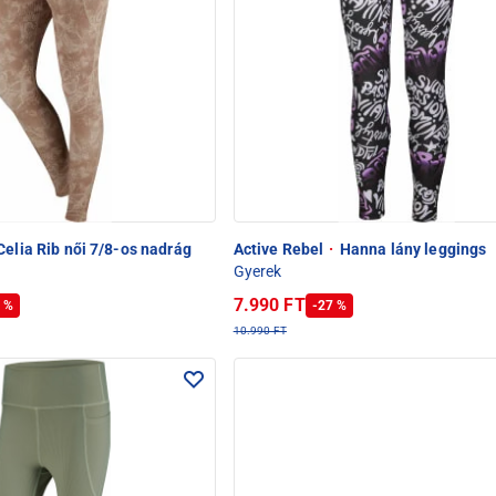
elia Rib női 7/8-os nadrág
Active Rebel
·
Hanna lány leggings
Gyerek
7.990 FT
 %
-27 %
10.990 FT