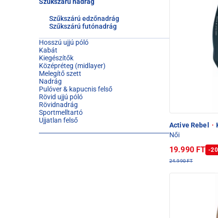
Szűkszárú nadrág
Szűkszárú edzőnadrág
Szűkszárú futónadrág
Hosszú ujjú póló
Kabát
Kiegészítők
Középréteg (midlayer)
Melegítő szett
Nadrág
Pulóver & kapucnis felső
Rövid ujjú póló
Rövidnadrág
Sportmelltartó
Ujjatlan felső
Active Rebel
·
Női
19.990 FT
-20
24.990 FT