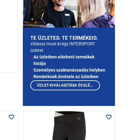
TE ÜZLETED. TE TERMÉKEID.
Válassz most ki egy INTERSPORT
üzletet
Az üzletben elérhető termékek
listája
Személyes szaktanácsadás helyben
Rendelések átvétele az üzletben
ÜZLET KIVÁLASZTÁSA ÉS ELÉRHETŐ TERMÉKEK MEGTEKINTÉSE