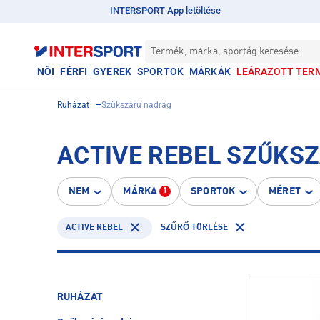
INTERSPORT App letöltése
Termék, márka, sportág keresése
NŐI
FÉRFI
GYEREK
SPORTOK
MÁRKÁK
LEÁRAZOTT TER
Ruházat
Szűkszárú nadrág
ACTIVE REBEL SZŰKS
NEM
MÁRKA
SPORTOK
MÉRET
1
ACTIVE REBEL
SZŰRŐ TÖRLÉSE
RUHÁZAT