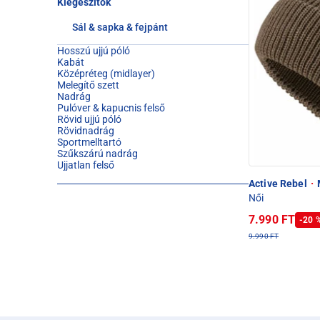
Kiegészítők
Sál & sapka & fejpánt
Hosszú ujjú póló
Kabát
Középréteg (midlayer)
Melegítő szett
Nadrág
Pulóver & kapucnis felső
Rövid ujjú póló
Rövidnadrág
Sportmelltartó
Szűkszárú nadrág
Ujjatlan felső
Active Rebel
·
Női
7.990 FT
-20 
9.990 FT