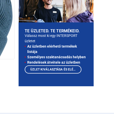
TE ÜZLETED. TE TERMÉKEID.
Válassz most ki egy INTERSPORT
üzletet
Az üzletben elérhető termékek
listája
Személyes szaktanácsadás helyben
Rendelések átvétele az üzletben
ÜZLET KIVÁLASZTÁSA ÉS ELÉRHETŐ TERMÉKEK MEGTEKINTÉSE