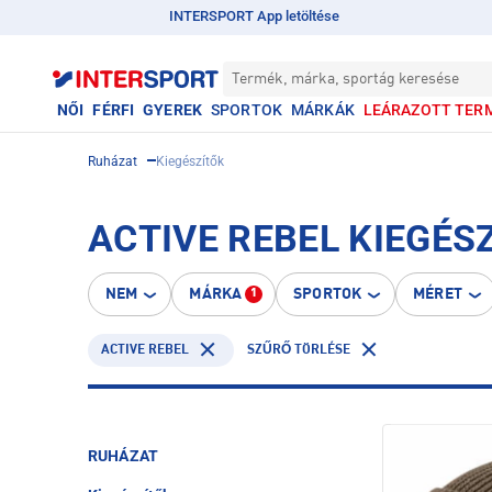
INTERSPORT App letöltése
Termék, márka, sportág keresése
NŐI
FÉRFI
GYEREK
SPORTOK
MÁRKÁK
LEÁRAZOTT TER
Ruházat
Kiegészítők
ACTIVE REBEL KIEGÉS
NEM
MÁRKA
SPORTOK
MÉRET
1
ACTIVE REBEL
SZŰRŐ TÖRLÉSE
RUHÁZAT