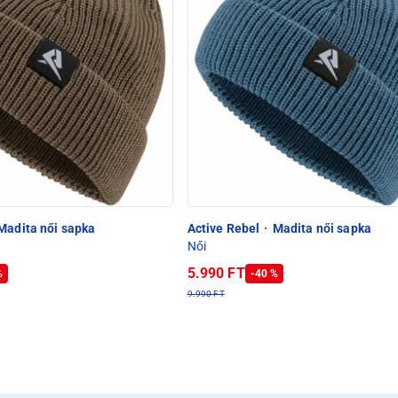
Madita női sapka
Active Rebel
·
Madita női sapka
Női
5.990 FT
%
-40 %
9.990 FT