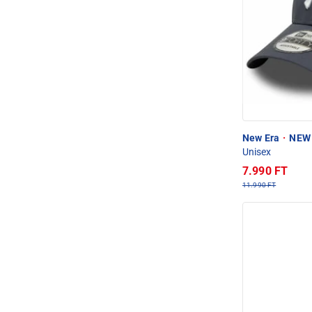
New Era
·
NEW 
Unisex
7.990 FT
11.990 FT