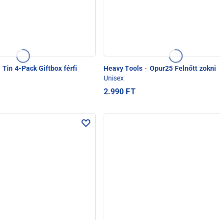
Tin 4-Pack Giftbox férfi
Heavy Tools
·
Opur25 Felnőtt zokni
Unisex
2.990 FT