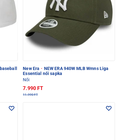
 baseball
New Era
·
NEW ERA 940W MLB Wmns Liga
Essential női sapka
Női
7.990 FT
11.990 FT