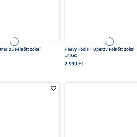
mol25 Felnőtt zokni
Heavy Tools
·
Opur25 Felnőtt zokni
Unisex
2.990 FT