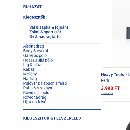
RUHÁZAT
Kiegészítők
Sál & sapka & fejpánt
Zokni & sportszár
Öv & nadrágtartó
Alsónadrág
Body & overál
Galléros póló
Hosszú ujjú póló
Ing & blúz
Kabát
Mellény
Heavy Tools
·
L
Nadrág
Férfi
Pulóver & kapucnis felső
3.990 FT
Ruha & szoknya
Rövid ujjú póló
4.990 FT
Rövidnadrág
Ujjatlan felső
KIEGÉSZÍTŐK & FELSZERELÉS