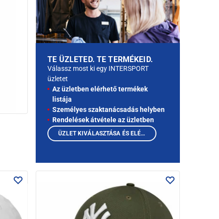
TE ÜZLETED. TE TERMÉKEID.
Válassz most ki egy INTERSPORT
üzletet
Az üzletben elérhető termékek
listája
Személyes szaktanácsadás helyben
Rendelések átvétele az üzletben
ÜZLET KIVÁLASZTÁSA ÉS ELÉRHETŐ TERMÉKEK MEGTEKINTÉSE