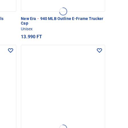
ls
New Era
·
940 MLB Outline E-Frame Trucker
Cap
Unisex
13.990 FT