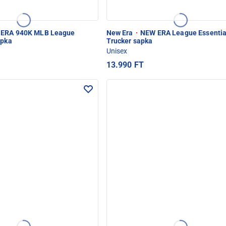
ERA 940K MLB League
New Era
·
NEW ERA League Essentia
apka
Trucker sapka
Unisex
13.990 FT