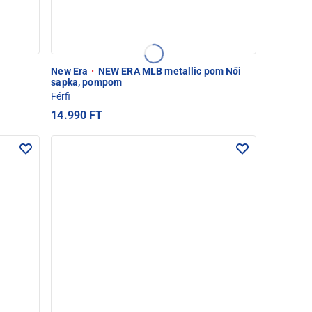
New Era
·
NEW ERA MLB metallic pom Női
sapka, pompom
Férfi
14.990 FT