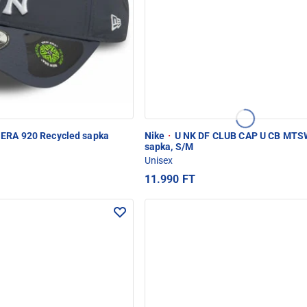
ERA 920 Recycled sapka
Nike
·
U NK DF CLUB CAP U CB MTS
sapka, S/M
Unisex
11.990 FT