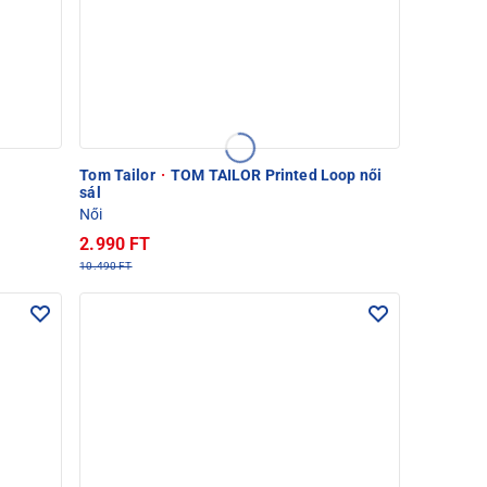
Tom Tailor
·
TOM TAILOR Printed Loop női
sál
Női
2.990 FT
10.490 FT