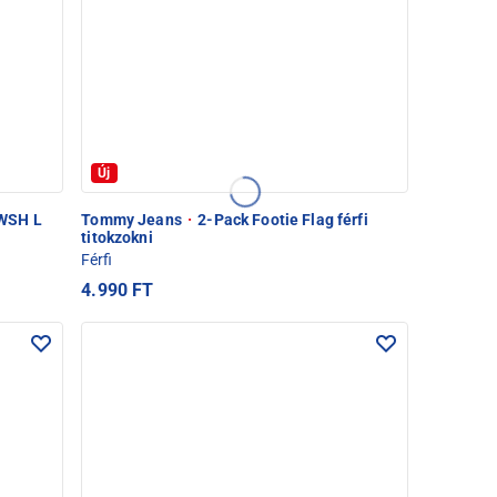
Új
WSH L
Tommy Jeans
·
2-Pack Footie Flag férfi
titokzokni
Férfi
4.990 FT