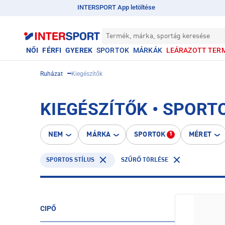
INTERSPORT App letöltése
Termék, márka, sportág keresése
NŐI
FÉRFI
GYEREK
SPORTOK
MÁRKÁK
LEÁRAZOTT TER
Ruházat
Kiegészítők
KIEGÉSZÍTŐK • SPORT
NEM
MÁRKA
SPORTOK
MÉRET
1
SPORTOS STÍLUS
SZŰRŐ TÖRLÉSE
CIPŐ