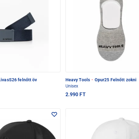
ivasS26 felnőtt öv
Heavy Tools
·
Opur25 Felnőtt zokni
Unisex
2.990 FT