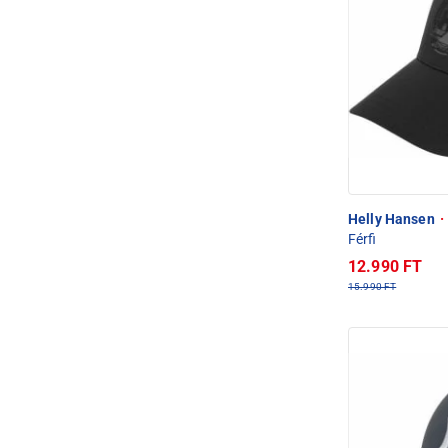
Helly Hansen
·
Férfi
12.990 FT
15.990 FT