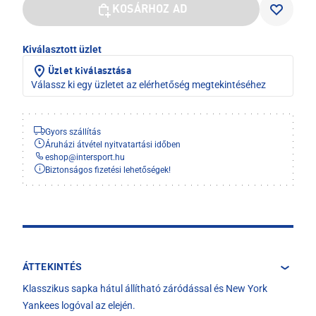
KOSÁRHOZ AD
Kiválasztott üzlet
Üzlet kiválasztása
Válassz ki egy üzletet az elérhetőség megtekintéséhez
Gyors szállítás
Áruházi átvétel nyitvatartási időben
eshop
@
intersport.hu
Biztonságos fizetési lehetőségek!
ÁTTEKINTÉS
Klasszikus sapka hátul állítható záródással és New York
Yankees logóval az elején.