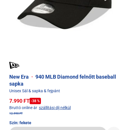
New Era
·
940 MLB Diamond felnőtt baseball
sapka
Unisex Sál & sapka & fejpánt
7.990 FT
-38 %
Bruttó online ár
szállítási díj nélkül
12.990 FT
Szín:
fekete