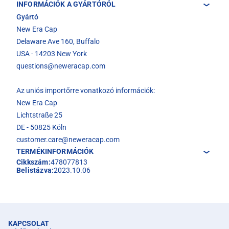
INFORMÁCIÓK A GYÁRTÓRÓL
Gyártó
New Era Cap
Delaware Ave 160, Buffalo
USA - 14203 New York
questions@neweracap.com
Az uniós importőrre vonatkozó információk:
New Era Cap
Lichtstraße 25
DE - 50825 Köln
customer.care@neweracap.com
TERMÉKINFORMÁCIÓK
Cikkszám:
478077813
Belistázva:
2023.10.06
KAPCSOLAT