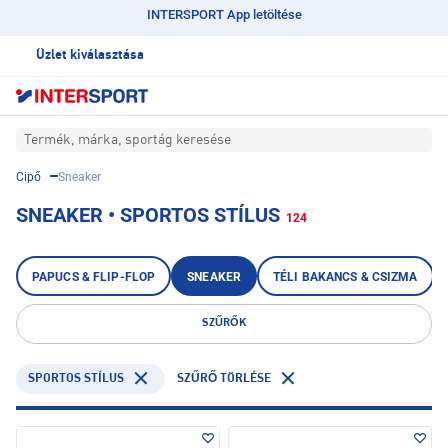
INTERSPORT App letöltése
Üzlet kiválasztása
Termék, márka, sportág keresése
Cipő
Sneaker
SNEAKER • SPORTOS STÍLUS
124
PAPUCS & FLIP-FLOP
SNEAKER
TÉLI BAKANCS & CSIZMA
SZŰRŐK
SPORTOS STÍLUS
SZŰRŐ TÖRLÉSE