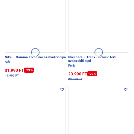
Nike
·
Gamma Force női szabadidőcipő
Skechers
·
Track - Scloric férfi
szabadidő cipő
Női
Férfi
31.990 FT
-23 %
23.990 FT
-20 %
41.990 FT
29.990 FT