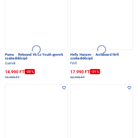
Puma
·
Rebound V6 Lo Youth gyerek
Helly Hansen
·
Archboard férfi
szabadidőcipő
szabadidőcipő
Gyerek
Férfi
14.990 FT
17.990 FT
-25 %
-21 %
19.990 FT
22.990 FT