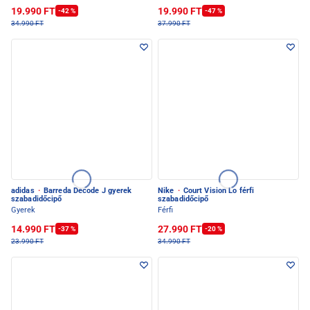
19.990 FT
19.990 FT
-42 %
-47 %
34.990 FT
37.990 FT
adidas
·
Barreda Decode J gyerek
Nike
·
Court Vision Lo férfi
szabadidőcipő
szabadidőcipő
Gyerek
Férfi
14.990 FT
27.990 FT
-37 %
-20 %
23.990 FT
34.990 FT