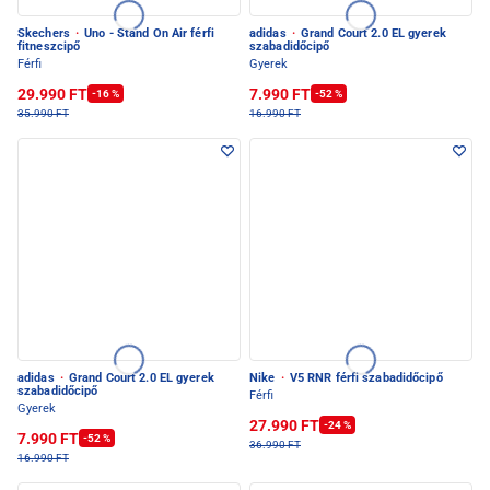
Skechers
·
Uno - Stand On Air férfi
adidas
·
Grand Court 2.0 EL gyerek
fitneszcipő
szabadidőcipő
Férfi
Gyerek
29.990 FT
7.990 FT
-16 %
-52 %
35.990 FT
16.990 FT
adidas
·
Grand Court 2.0 EL gyerek
Nike
·
V5 RNR férfi szabadidőcipő
szabadidőcipő
Férfi
Gyerek
27.990 FT
-24 %
7.990 FT
-52 %
36.990 FT
16.990 FT