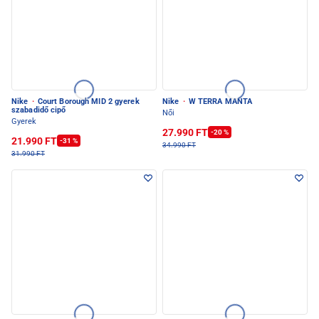
Nike
·
Court Borough MID 2 gyerek
Nike
·
W TERRA MANTA
szabadidő cipő
Női
Gyerek
27.990 FT
-20 %
21.990 FT
-31 %
34.990 FT
31.990 FT