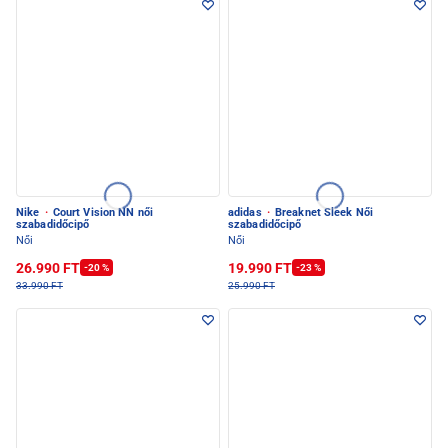
Nike
·
Court Vision NN női
adidas
·
Breaknet Sleek Női
szabadidőcipő
szabadidőcipő
Női
Női
26.990 FT
19.990 FT
-20 %
-23 %
33.990 FT
25.990 FT