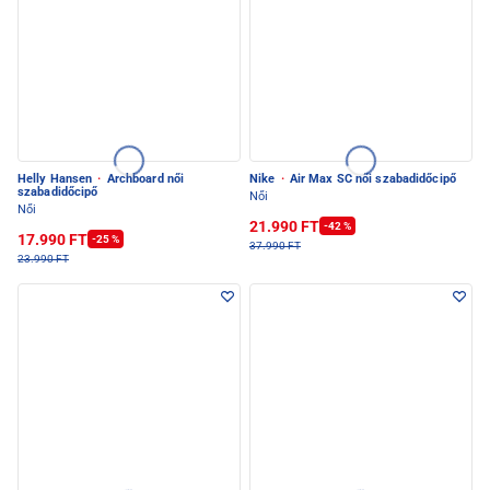
Helly Hansen
·
Archboard női
Nike
·
Air Max SC női szabadidőcipő
szabadidőcipő
Női
Női
21.990 FT
-42 %
17.990 FT
-25 %
37.990 FT
23.990 FT