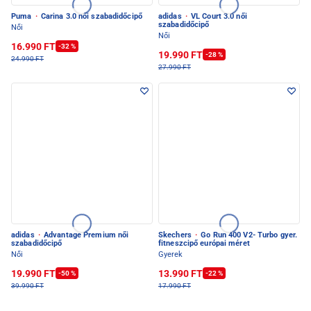
Puma
·
Carina 3.0 női szabadidőcipő
adidas
·
VL Court 3.0 női
szabadidőcipő
Női
Női
16.990 FT
-32 %
19.990 FT
-28 %
24.990 FT
27.990 FT
adidas
·
Advantage Premium női
Skechers
·
Go Run 400 V2- Turbo gyer.
szabadidőcipő
fitneszcipő európai méret
Női
Gyerek
19.990 FT
13.990 FT
-50 %
-22 %
39.990 FT
17.990 FT