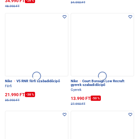
34.990 FT
-28 %
34.990 FT
48.990 FT
Nike
·
V5 RNR férfi szabadidőcipő
Nike
·
Court Borough Low Recraft
gyerek szabadidőcipő
Férfi
Gyerek
21.990 FT
-38 %
13.990 FT
-50 %
35.990 FT
27.990 FT