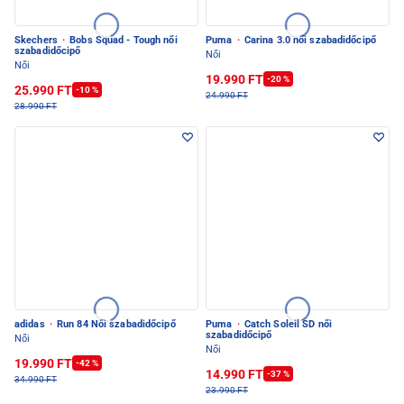
Skechers
·
Bobs Squad - Tough női
Puma
·
Carina 3.0 női szabadidőcipő
szabadidőcipő
Női
Női
19.990 FT
-20 %
25.990 FT
-10 %
24.990 FT
28.990 FT
adidas
·
Run 84 Női szabadidőcipő
Puma
·
Catch Soleil SD női
szabadidőcipő
Női
Női
19.990 FT
-42 %
14.990 FT
-37 %
34.990 FT
23.990 FT