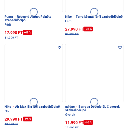
Puma
·
Rebound Abrupt Felnőtt
Nike
·
Terra Manta férfi szabadidőcipő
szabadidőcipő
Férfi
Férfi
27.990 FT
-20 %
17.990 FT
-43 %
34.990 FT
31.990 FT
Nike
·
Air Max Bia Női szabadidőcipő
adidas
·
Barreda Decode EL C gyerek
szabadidőcipő
Női
Gyerek
29.990 FT
-26 %
11.990 FT
-40 %
40.990 FT
19.990 FT