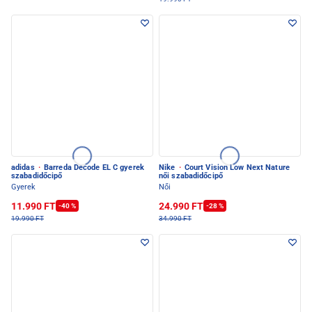
adidas
·
Barreda Decode EL C gyerek
Nike
·
Court Vision Low Next Nature
szabadidőcipő
női szabadidőcipő
Gyerek
Női
11.990 FT
24.990 FT
-40 %
-28 %
19.990 FT
34.990 FT