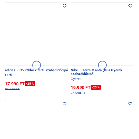
adidas
·
Courtblock férfi szabadidőcipő
Nike
·
Terra Manta (GS) Gyerek
szabadidőcipő
Férfi
Gyerek
17.990 FT
-25 %
19.990 FT
-23 %
23.990 FT
25.990 FT