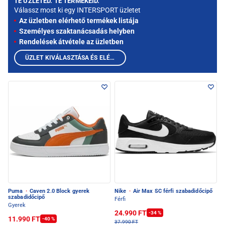
TE ÜZLETED. TE TERMÉKEID.
Válassz most ki egy INTERSPORT üzletet
Az üzletben elérhető termékek listája
Személyes szaktanácsadás helyben
Rendelések átvétele az üzletben
ÜZLET KIVÁLASZTÁSA ÉS ELÉRHETŐ TERMÉKEK MEGTEKINTÉSE
Puma
·
Caven 2.0 Block gyerek
Nike
·
Air Max SC férfi szabadidőcipő
szabadidőcipő
Férfi
Gyerek
24.990 FT
-34 %
11.990 FT
-40 %
37.990 FT