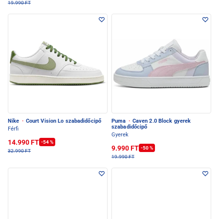
19.990 FT
Nike
·
Court Vision Lo szabadidőcipő
Puma
·
Caven 2.0 Block gyerek
szabadidőcipő
Férfi
Gyerek
14.990 FT
-54 %
9.990 FT
-50 %
32.990 FT
19.990 FT