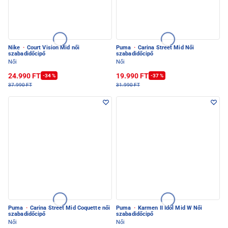
Nike
·
Court Vision Mid női
Puma
·
Carina Street Mid Női
szabadidőcipő
szabadidőcipő
Női
Női
24.990 FT
19.990 FT
-34 %
-37 %
37.990 FT
31.990 FT
Puma
·
Carina Street Mid Coquette női
Puma
·
Karmen II Idol Mid W Női
szabadidőcipő
szabadidőcipő
Női
Női