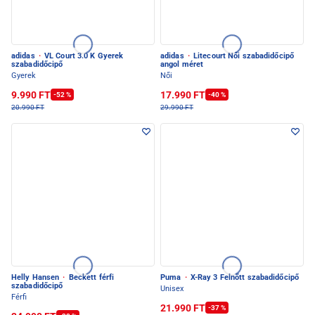
adidas
·
VL Court 3.0 K Gyerek
adidas
·
Litecourt Női szabadidőcipő
szabadidőcipő
angol méret
Gyerek
Női
9.990 FT
17.990 FT
-52 %
-40 %
20.990 FT
29.990 FT
Helly Hansen
·
Beckett férfi
Puma
·
X-Ray 3 Felnőtt szabadidőcipő
szabadidőcipő
Unisex
Férfi
21.990 FT
-37 %