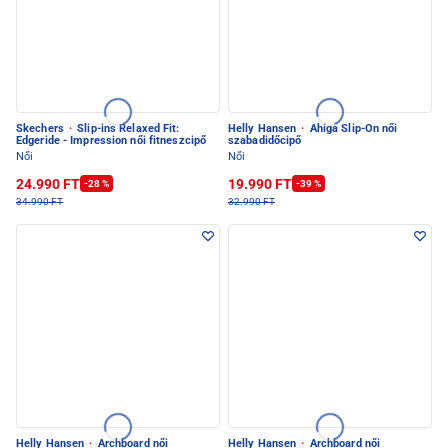
Skechers
·
Slip-ins Relaxed Fit:
Helly Hansen
·
Ahiga Slip-On női
Edgeride - Impression női fitneszcipő
szabadidőcipő
Női
Női
24.990 FT
19.990 FT
-28 %
-39 %
34.990 FT
32.990 FT
Helly Hansen
·
Archboard női
Helly Hansen
·
Archboard női