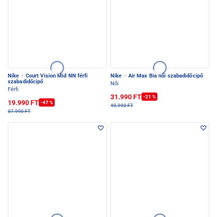
Nike
·
Court Vision Mid NN férfi
Nike
·
Air Max Bia női szabadidőcipő
szabadidőcipő
Női
Férfi
31.990 FT
-21 %
19.990 FT
-47 %
40.990 FT
37.990 FT