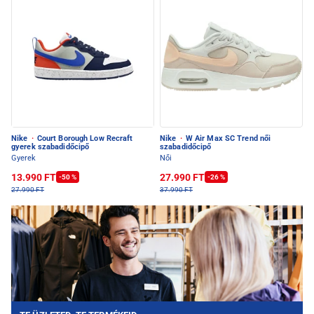
Nike
·
Court Borough Low Recraft
Nike
·
W Air Max SC Trend női
gyerek szabadidőcipő
szabadidőcipő
Gyerek
Női
13.990 FT
27.990 FT
-50 %
-26 %
27.990 FT
37.990 FT