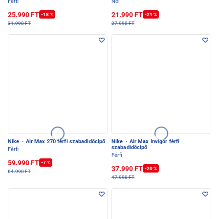
Férfi
Női
25.990 FT
21.990 FT
-18 %
-21 %
31.990 FT
27.990 FT
Nike
·
Air Max 270 férfi szabadidőcipő
Nike
·
Air Max Invigor férfi
szabadidőcipő
Férfi
Férfi
59.990 FT
-7 %
37.990 FT
-20 %
64.990 FT
47.990 FT