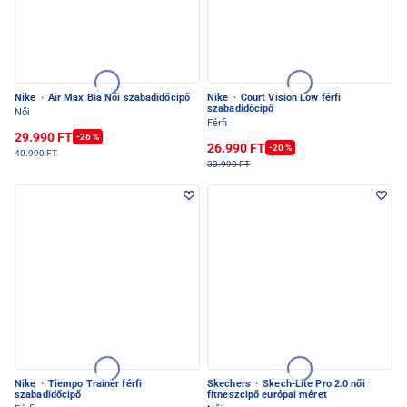
Nike
·
Air Max Bia Női szabadidőcipő
Nike
·
Court Vision Low férfi
szabadidőcipő
Női
Férfi
29.990 FT
-26 %
26.990 FT
-20 %
40.990 FT
33.990 FT
Nike
·
Tiempo Trainer férfi
Skechers
·
Skech-Lite Pro 2.0 női
szabadidőcipő
fitneszcipő európai méret