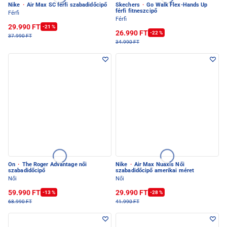
Nike
·
Air Max SC férfi szabadidőcipő
Skechers
·
Go Walk Flex-Hands Up
férfi fitneszcipő
Férfi
Férfi
29.990 FT
-21 %
26.990 FT
-22 %
37.990 FT
34.990 FT
On
·
The Roger Advantage női
Nike
·
Air Max Nuaxis Női
szabadidőcipő
szabadidőcipő amerikai méret
Női
Női
59.990 FT
29.990 FT
-13 %
-28 %
68.990 FT
41.990 FT