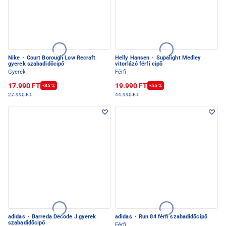
Nike
·
Court Borough Low Recraft
Helly Hansen
·
Supalight Medley
gyerek szabadidőcipő
vitorlázó férfi cipő
Gyerek
Férfi
17.990 FT
19.990 FT
-35 %
-55 %
27.990 FT
44.990 FT
adidas
·
Barreda Decode J gyerek
adidas
·
Run 84 férfi szabadidőcipő
szabadidőcipő
Férfi