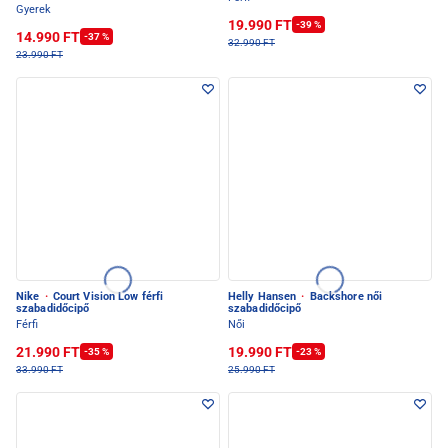
Gyerek
19.990 FT
-39 %
14.990 FT
-37 %
32.990 FT
23.990 FT
Nike
·
Court Vision Low férfi
Helly Hansen
·
Backshore női
szabadidőcipő
szabadidőcipő
Férfi
Női
21.990 FT
19.990 FT
-35 %
-23 %
33.990 FT
25.990 FT