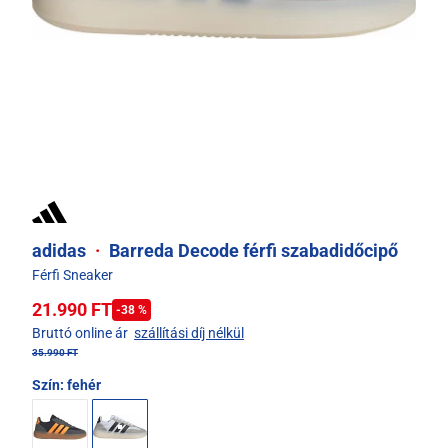
adidas
·
Barreda Decode férfi szabadidőcipő
Férfi Sneaker
21.990 FT
-38 %
Bruttó online ár
szállítási díj nélkül
35.990 FT
Szín:
fehér