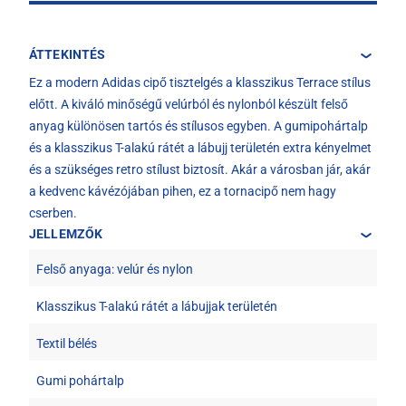
ÁTTEKINTÉS
Ez a modern Adidas cipő tisztelgés a klasszikus Terrace stílus
előtt. A kiváló minőségű velúrból és nylonból készült felső
anyag különösen tartós és stílusos egyben. A gumipohártalp
és a klasszikus T-alakú rátét a lábujj területén extra kényelmet
és a szükséges retro stílust biztosít. Akár a városban jár, akár
a kedvenc kávézójában pihen, ez a tornacipő nem hagy
cserben.
JELLEMZŐK
Felső anyaga: velúr és nylon
Klasszikus T-alakú rátét a lábujjak területén
Textil bélés
Gumi pohártalp