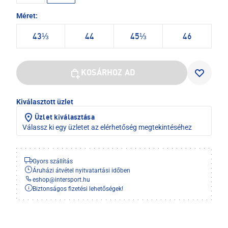
Méret:
43⅓
44
45⅓
46
KOSÁRHOZ AD
Kiválasztott üzlet
Üzlet kiválasztása
Válassz ki egy üzletet az elérhetőség megtekintéséhez
Gyors szállítás
Áruházi átvétel nyitvatartási időben
eshop
@
intersport.hu
Biztonságos fizetési lehetőségek!