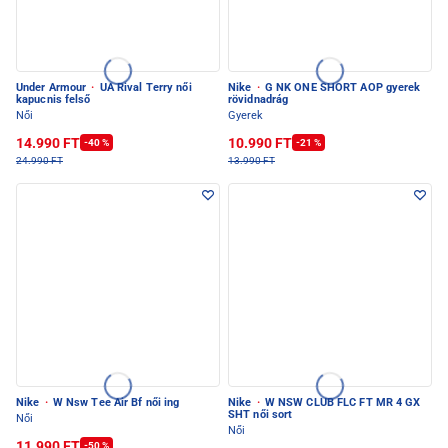
Under Armour
·
UA Rival Terry női
Nike
·
G NK ONE SHORT AOP gyerek
kapucnis felső
rövidnadrág
Női
Gyerek
14.990 FT
10.990 FT
-40 %
-21 %
24.990 FT
13.990 FT
Nike
·
W Nsw Tee Air Bf női ing
Nike
·
W NSW CLUB FLC FT MR 4 GX
SHT női sort
Női
Női
11.990 FT
-50 %