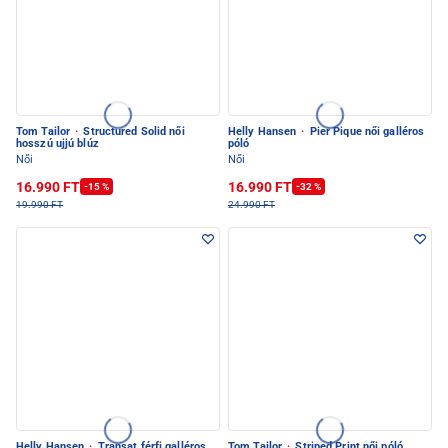
Tom Tailor
·
Structured Solid női
Helly Hansen
·
Pier Pique női galléros
hosszú ujjú blúz
póló
Női
Női
16.990 FT
16.990 FT
-15 %
-32 %
19.990 FT
24.990 FT
Helly Hansen
·
Transat férfi galléros
Tom Tailor
·
Striped Print női póló