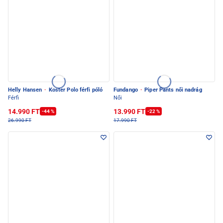
Helly Hansen
·
Koster Polo férfi póló
Fundango
·
Piper Pants női nadrág
Férfi
Női
14.990 FT
13.990 FT
-44 %
-22 %
26.990 FT
17.990 FT