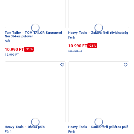
Tom Tailor
·
TOM TAILOR Structured
Heavy Tools
·
Zakura férfi rövidnadrág
Női 3/4-es pulóver
Férfi
Női
10.990 FT
-21 %
10.990 FT
-31 %
13.990 FT
15.990 FT
Heavy Tools
·
Dhaka póló
Heavy Tools
·
Danco férfi galléros póló
Férfi
Férfi