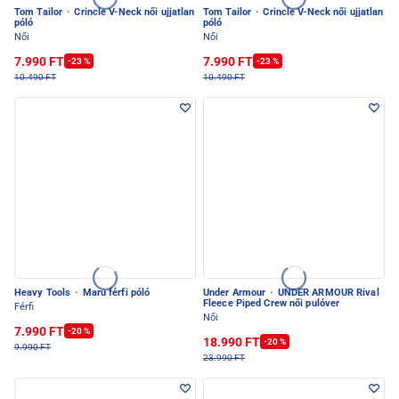
Tom Tailor
·
Crincle V-Neck női ujjatlan
Tom Tailor
·
Crincle V-Neck női ujjatlan
póló
póló
Női
Női
7.990 FT
7.990 FT
-23 %
-23 %
10.490 FT
10.490 FT
Heavy Tools
·
Maru férfi póló
Under Armour
·
UNDER ARMOUR Rival
Fleece Piped Crew női pulóver
Férfi
Női
7.990 FT
-20 %
18.990 FT
-20 %
9.990 FT
23.990 FT