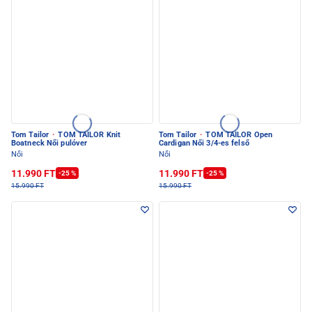
Tom Tailor
·
TOM TAILOR Knit
Tom Tailor
·
TOM TAILOR Open
Boatneck Női pulóver
Cardigan Női 3/4-es felső
Női
Női
11.990 FT
11.990 FT
-25 %
-25 %
15.990 FT
15.990 FT