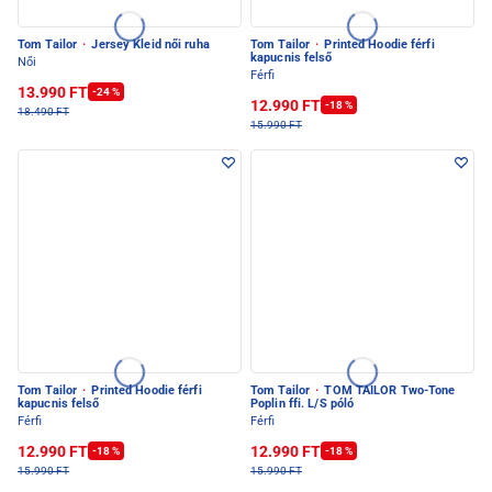
Tom Tailor
·
Jersey Kleid női ruha
Tom Tailor
·
Printed Hoodie férfi
kapucnis felső
Női
Férfi
13.990 FT
-24 %
12.990 FT
-18 %
18.490 FT
15.990 FT
Tom Tailor
·
Printed Hoodie férfi
Tom Tailor
·
TOM TAILOR Two-Tone
kapucnis felső
Poplin ffi. L/S póló
Férfi
Férfi
12.990 FT
12.990 FT
-18 %
-18 %
15.990 FT
15.990 FT