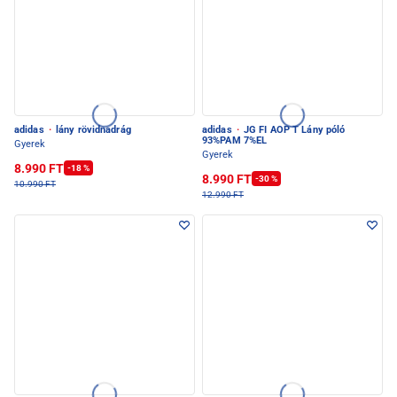
adidas
·
lány rövidnadrág
adidas
·
JG FI AOP T Lány póló
93%PAM 7%EL
Gyerek
Gyerek
8.990 FT
-18 %
8.990 FT
-30 %
10.990 FT
12.990 FT