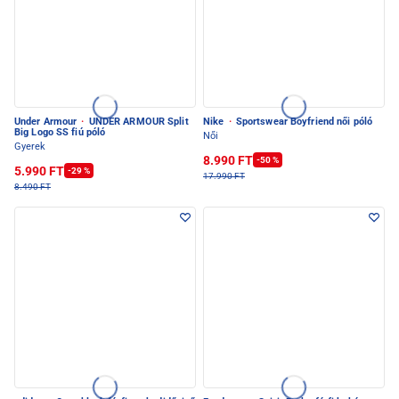
Under Armour
·
UNDER ARMOUR Split
Nike
·
Sportswear Boyfriend női póló
Big Logo SS fiú póló
Női
Gyerek
8.990 FT
-50 %
5.990 FT
-29 %
17.990 FT
8.490 FT