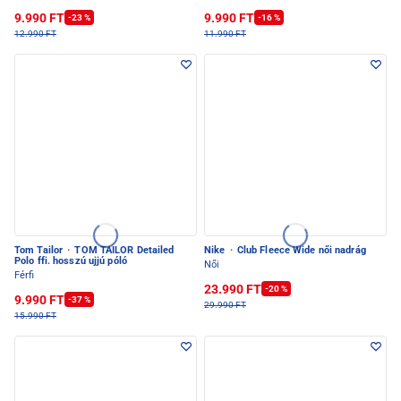
9.990 FT
9.990 FT
-23 %
-16 %
12.990 FT
11.990 FT
Tom Tailor
·
TOM TAILOR Detailed
Nike
·
Club Fleece Wide női nadrág
Polo ffi. hosszú ujjú póló
Női
Férfi
23.990 FT
-20 %
9.990 FT
-37 %
29.990 FT
15.990 FT