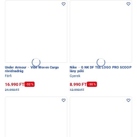
Under Armour
·
Vibe Woven Cargo
Nike
·
G NK DF TEE LOGO PRO SCOOP
rövidnadrág
lány póló
Férfi
Gyerek
16.990 FT
8.990 FT
-32 %
-30 %
24.990 FT
12.990 FT