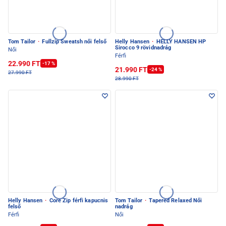
Tom Tailor
·
Fullzip Sweatsh női felső
Helly Hansen
·
HELLY HANSEN HP
Sirocco 9 rövidnadrág
Női
Férfi
22.990 FT
-17 %
21.990 FT
-24 %
27.990 FT
28.990 FT
Helly Hansen
·
Core Zip férfi kapucnis
Tom Tailor
·
Tapered Relaxed Női
felső
nadrág
Férfi
Női