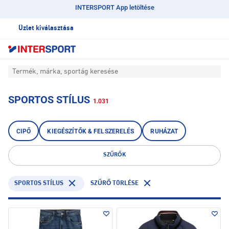
INTERSPORT App letöltése
Üzlet kiválasztása
Termék, márka, sportág keresése
SPORTOS STÍLUS
1.031
CIPŐ
KIEGÉSZÍTŐK & FELSZERELÉS
RUHÁZAT
SZŰRŐK
SPORTOS STÍLUS
SZŰRŐ TÖRLÉSE