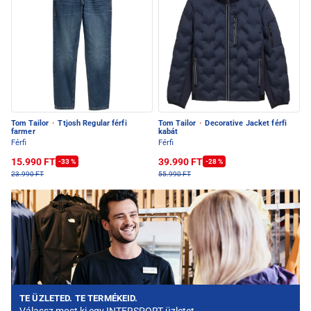
Tom Tailor
·
Ttjosh Regular férfi
Tom Tailor
·
Decorative Jacket férfi
farmer
kabát
Férfi
Férfi
15.990 FT
39.990 FT
-33 %
-28 %
23.990 FT
55.990 FT
TE ÜZLETED. TE TERMÉKEID.