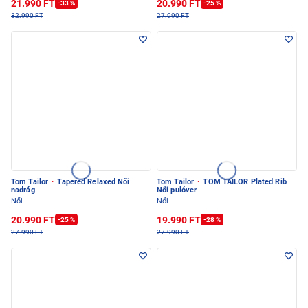
21.990 FT
20.990 FT
-33 %
-25 %
32.990 FT
27.990 FT
Tom Tailor
·
Tapered Relaxed Női
Tom Tailor
·
TOM TAILOR Plated Rib
nadrág
Női pulóver
Női
Női
20.990 FT
19.990 FT
-25 %
-28 %
27.990 FT
27.990 FT