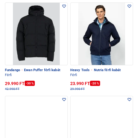
Fundango
·
Ewan Puffer férfi kabát
Heavy Tools
·
Nutria férfi kabát
Férfi
Férfi
29.990 FT
23.990 FT
-30 %
-20 %
42.990 FT
29.990 FT