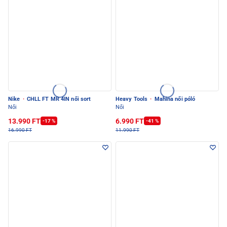
Nike
·
CHLL FT MR 4IN női sort
Heavy Tools
·
Mahina női póló
Női
Női
13.990 FT
6.990 FT
-17 %
-41 %
16.990 FT
11.990 FT