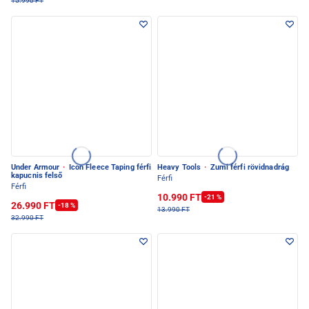
15.990 FT
Under Armour
·
Icon Fleece Taping férfi
Heavy Tools
·
Zumi férfi rövidnadrág
kapucnis felső
Férfi
Férfi
10.990 FT
-21 %
26.990 FT
-18 %
13.990 FT
32.990 FT