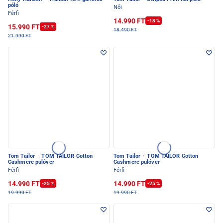
póló
Női
Férfi
14.990 FT
-18 %
15.990 FT
-27 %
18.490 FT
21.990 FT
Tom Tailor
·
TOM TAILOR Cotton
Tom Tailor
·
TOM TAILOR Cotton
Cashmere pulóver
Cashmere pulóver
Férfi
Férfi
14.990 FT
14.990 FT
-25 %
-25 %
19.990 FT
19.990 FT