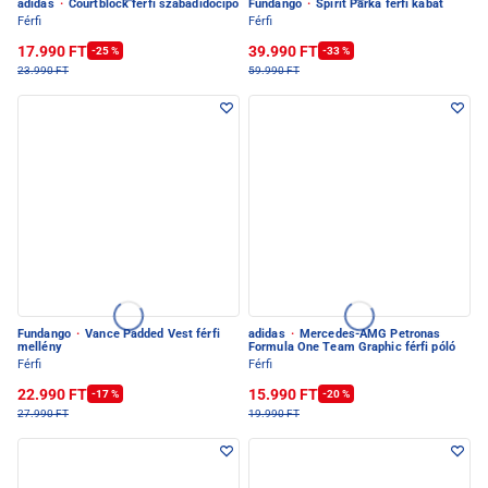
adidas
·
Courtblock férfi szabadidőcipő
Fundango
·
Spirit Parka férfi kabát
Férfi
Férfi
17.990 FT
39.990 FT
-25 %
-33 %
23.990 FT
59.990 FT
Fundango
·
Vance Padded Vest férfi
adidas
·
Mercedes-AMG Petronas
mellény
Formula One Team Graphic férfi póló
Férfi
Férfi
22.990 FT
15.990 FT
-17 %
-20 %
27.990 FT
19.990 FT