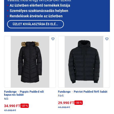
Válassz most ki egy INTERSPORT üzletet
Az üzletben elérhető termékek listája
Személyes szaktanácsadás helyben
Rendelések átvétele az üzletben
ÜZLET KIVÁLASZTÁSA ÉS ELÉRHETŐ TERMÉKEK MEGTEKINTÉSE
Fundango
·
Puppis Padded női
Fundango
·
Patriot Padded férfi kabát
kapucnis kabát
Férfi
Női
29.990 FT
-33 %
34.990 FT
-27 %
44.990 FT
47.990 FT