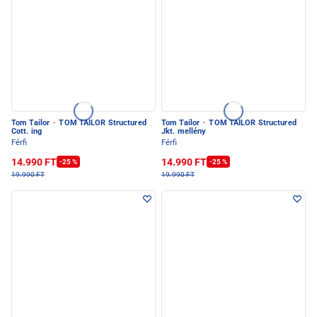
Tom Tailor
·
TOM TAILOR Structured
Tom Tailor
·
TOM TAILOR Structured
Cott. ing
Jkt. mellény
Férfi
Férfi
14.990 FT
14.990 FT
-25 %
-25 %
19.990 FT
19.990 FT