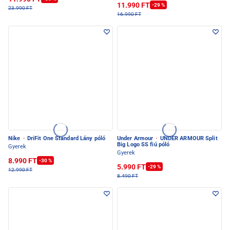
11.990 FT
-29 %
23.990 FT
16.990 FT
Nike
·
DriFit One Standard Lány póló
Under Armour
·
UNDER ARMOUR Split
Big Logo SS fiú póló
Gyerek
Gyerek
8.990 FT
-30 %
5.990 FT
-29 %
12.990 FT
8.490 FT