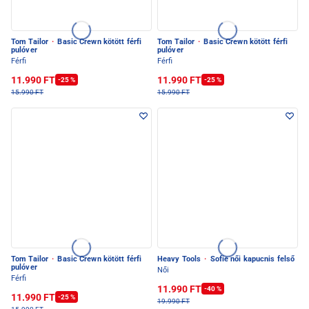
Tom Tailor
·
Basic Crewn kötött férfi
Tom Tailor
·
Basic Crewn kötött férfi
pulóver
pulóver
Férfi
Férfi
11.990 FT
11.990 FT
-25 %
-25 %
15.990 FT
15.990 FT
Tom Tailor
·
Basic Crewn kötött férfi
Heavy Tools
·
Sofie női kapucnis felső
pulóver
Női
Férfi
11.990 FT
-40 %
11.990 FT
-25 %
19.990 FT