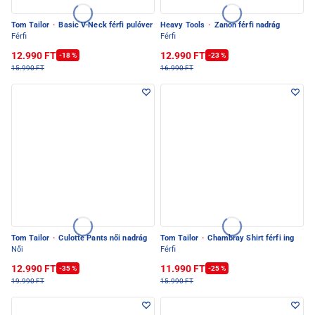
Tom Tailor
·
Basic V-Neck férfi pulóver
Heavy Tools
·
Zanon férfi nadrág
Férfi
Férfi
12.990 FT
12.990 FT
-18 %
-23 %
15.990 FT
16.990 FT
Tom Tailor
·
Culotte Pants női nadrág
Tom Tailor
·
Chambray Shirt férfi ing
Női
Férfi
12.990 FT
11.990 FT
-35 %
-25 %
19.990 FT
15.990 FT