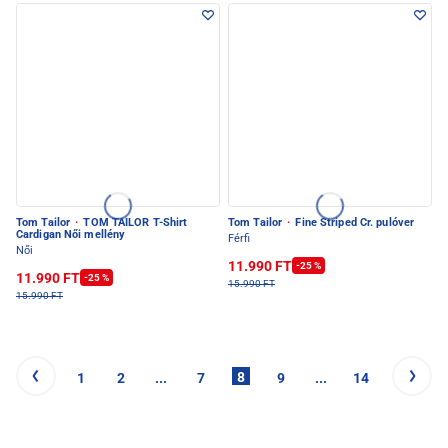
Tom Tailor
·
TOM TAILOR T-Shirt
Tom Tailor
·
Fine Striped Cr. pulóver
Cardigan Női mellény
Férfi
Női
11.990 FT
-25 %
11.990 FT
-25 %
15.990 FT
15.990 FT
8
1
2
...
7
9
...
14
15