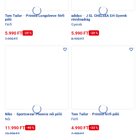
Tom Tailor
·
Printed Longsleeve férfi
adidas
·
J SL CHELSEA SH Gyerek
póló
rövidnadrág
Férfi
Gyerek
5.990 FT
5.990 FT
-25 %
-29 %
7.990 FT
8.490 FT
Nike
·
Sportswear Phoenix női póló
Tom Tailor
·
Printed férfi póló
Női
Férfi
11.990 FT
4.990 FT
-40 %
-33 %
19.990 FT
7.490 FT