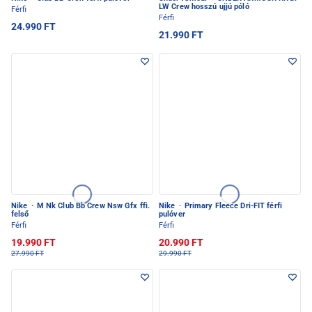
LW Crew hosszú ujjú póló
Férfi
Férfi
24.990 FT
21.990 FT
Nike
·
M Nk Club Bb Crew Nsw Gfx ffi.
Nike
·
Primary Fleece Dri-FIT férfi
felső
pulóver
Férfi
Férfi
19.990 FT
20.990 FT
27.990 FT
29.990 FT