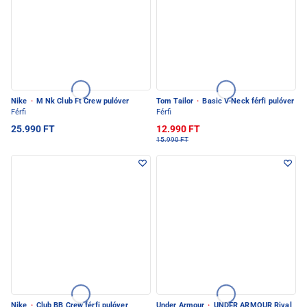
Nike
·
M Nk Club Ft Crew pulóver
Tom Tailor
·
Basic V-Neck férfi pulóver
Férfi
Férfi
25.990 FT
12.990 FT
15.990 FT
Nike
·
Club BB Crew férfi pulóver
Under Armour
·
UNDER ARMOUR Rival