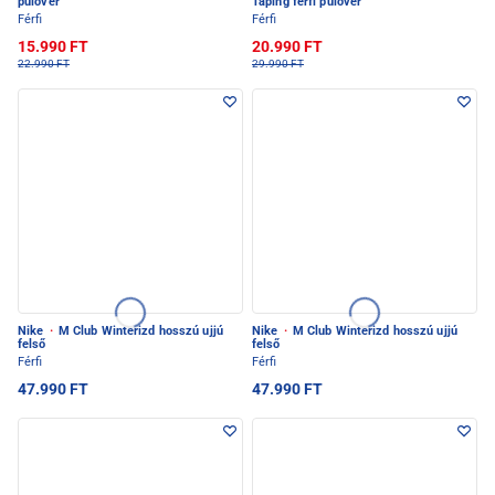
pulóver
Taping férfi pulóver
Férfi
Férfi
15.990 FT
20.990 FT
22.990 FT
29.990 FT
Nike
·
M Club Winterizd hosszú ujjú
Nike
·
M Club Winterizd hosszú ujjú
felső
felső
Férfi
Férfi
47.990 FT
47.990 FT