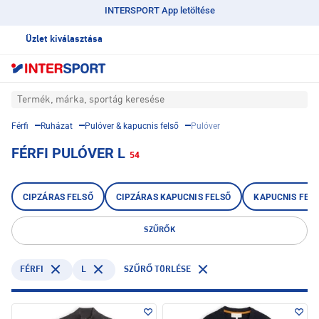
INTERSPORT App letöltése
Üzlet kiválasztása
Termék, márka, sportág keresése
Férfi
Ruházat
Pulóver & kapucnis felső
Pulóver
FÉRFI PULÓVER L
54
CIPZÁRAS FELSŐ
CIPZÁRAS KAPUCNIS FELSŐ
KAPUCNIS FEL
SZŰRŐK
FÉRFI
L
SZŰRŐ TÖRLÉSE