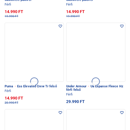
Férfi
Férfi
14.990 FT
14.990 FT
19.990 FT
19.990 FT
Puma
·
Ess Elevated Crew Tr felső
Under Armour
·
Ua Expanse Fleece Hz
férfi felső
Férfi
Férfi
14.990 FT
29.990 FT
20.990 FT