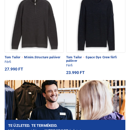
Tom Tailor
·
Minim.Structure pulóver
Tom Tailor
·
Space Dye Crew férfi
pulóver
Férfi
Férfi
27.990 FT
23.990 FT
TE ÜZLETED. TE TERMÉKEID.