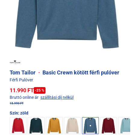
Tom Tailor
·
Basic Crewn kötött férfi pulóver
Férfi Pulóver
11.990 FT
-25 %
Bruttó online ár
szállítási díj nélkül
15.990 FT
Szín:
zöld