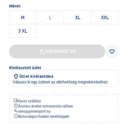
Méret:
M
L
XL
XXL
3 XL
KOSÁRHOZ AD
Kiválasztott üzlet
Üzlet kiválasztása
Válassz ki egy üzletet az elérhetőség megtekintéséhez
Gyors szállítás
Áruházi átvétel nyitvatartási időben
eshop
@
intersport.hu
Biztonságos fizetési lehetőségek!