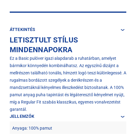
ÁTTEKINTÉS
LETISZTULT STÍLUS
MINDENNAPOKRA
Ez a Basic pulóver igazi alapdarab a ruhatárban, amelyet
bármikor könnyedén kombinálhatsz. Az egyszínű dizájnt a
mellrészen található tonális, hímzett logó teszi különlegessé. A
rugalmas bordázott szegélyek a derékrészen és a
mandzsettáknál kényelmes illeszkedést biztosítanak. A 100%
pamut anyag puha tapintást és légáteresztő kényelmet nyújt,
míg a Regular Fit szabás klasszikus, egyenes vonalvezetést
garantál.
JELLEMZŐK
Anyaga: 100% pamut