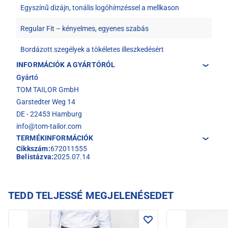
Egyszínű dizájn, tonális logóhímzéssel a mellkason
Regular Fit – kényelmes, egyenes szabás
Bordázott szegélyek a tökéletes illeszkedésért
INFORMÁCIÓK A GYÁRTÓRÓL
Gyártó
TOM TAILOR GmbH
Garstedter Weg 14
DE - 22453 Hamburg
info@tom-tailor.com
TERMÉKINFORMÁCIÓK
Cikkszám:
672011555
Belistázva:
2025.07.14
TEDD TELJESSÉ MEGJELENÉSEDET