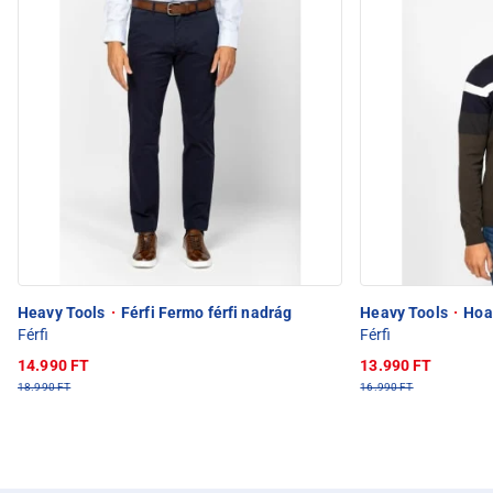
Heavy Tools
·
Férfi Fermo férfi nadrág
Heavy Tools
·
Hoak
Férfi
Férfi
14.990 FT
13.990 FT
18.990 FT
16.990 FT