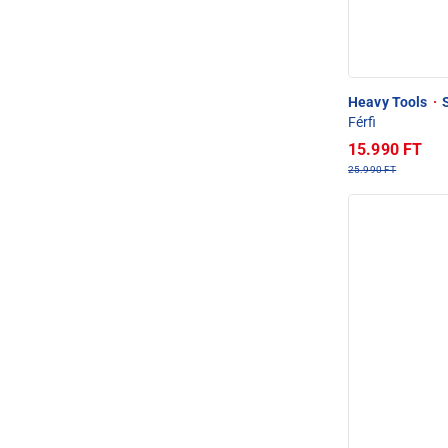
Heavy Tools
·
S
Férfi
15.990 FT
25.990 FT