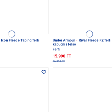
Icon Fleece Taping férfi
Under Armour
·
Rival Fleece FZ férfi
kapucnis felső
Férfi
15.990 FT
26.990 FT