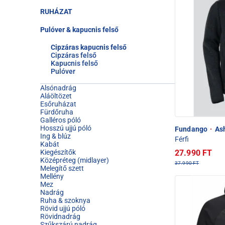
RUHÁZAT
Pulóver & kapucnis felső
Cipzáras kapucnis felső
Cipzáras felső
Kapucnis felső
Pulóver
Alsónadrág
Aláöltözet
Esőruházat
Fürdőruha
Galléros póló
Hosszú ujjú póló
Fundango
·
Ash
Ing & blúz
Férfi
Kabát
27.990 FT
Kiegészítők
Középréteg (midlayer)
37.990 FT
Melegítő szett
Mellény
Mez
Nadrág
Ruha & szoknya
Rövid ujjú póló
Rövidnadrág
Szűkszárú nadrág