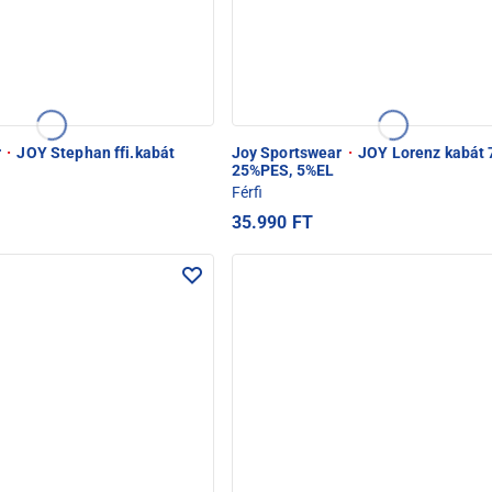
r
·
JOY Stephan ffi.kabát
Joy Sportswear
·
JOY Lorenz kabát
25%PES, 5%EL
Férfi
35.990 FT