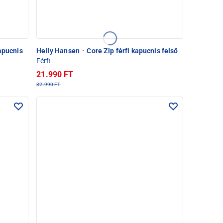
apucnis
Helly Hansen
·
Core Zip férfi kapucnis felső
Férfi
21.990 FT
32.990 FT