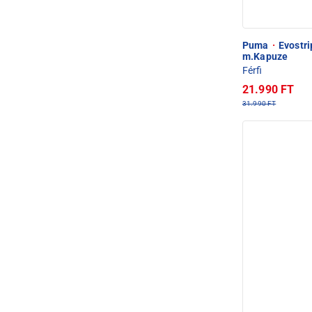
Puma
·
Evostri
m.Kapuze
Férfi
21.990 FT
31.990 FT