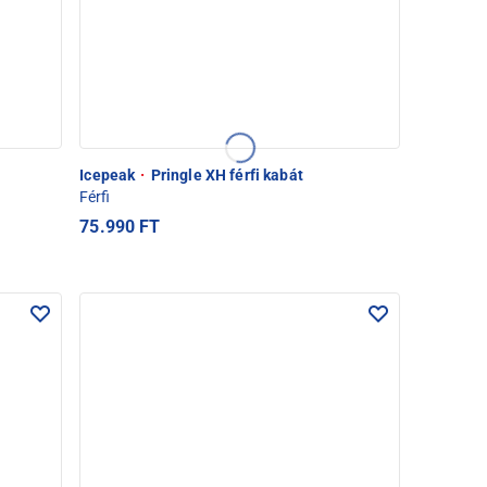
Icepeak
·
Pringle XH férfi kabát
Férfi
75.990 FT