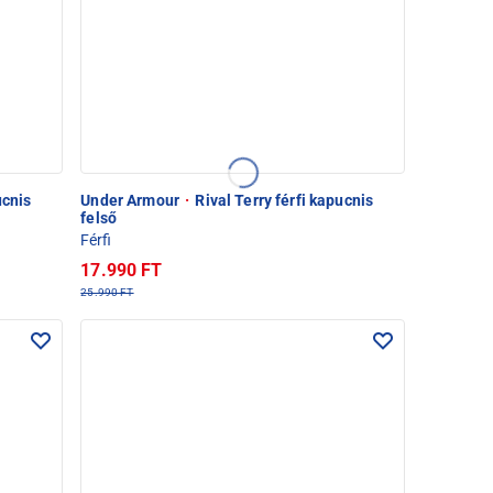
ucnis
Under Armour
·
Rival Terry férfi kapucnis
felső
Férfi
17.990 FT
25.990 FT