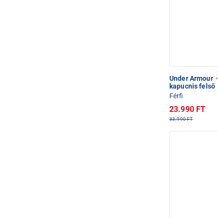
Under Armour
·
kapucnis felső
Férfi
23.990 FT
33.990 FT