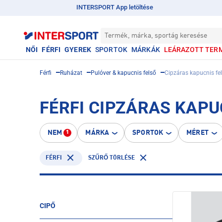
INTERSPORT App letöltése
Termék, márka, sportág keresése
NŐI
FÉRFI
GYEREK
SPORTOK
MÁRKÁK
LEÁRAZOTT TER
Férfi
Ruházat
Pulóver & kapucnis felső
Cipzáras kapucnis fe
FÉRFI CIPZÁRAS KAPU
NEM
MÁRKA
SPORTOK
MÉRET
1
FÉRFI
SZŰRŐ TÖRLÉSE
CIPŐ