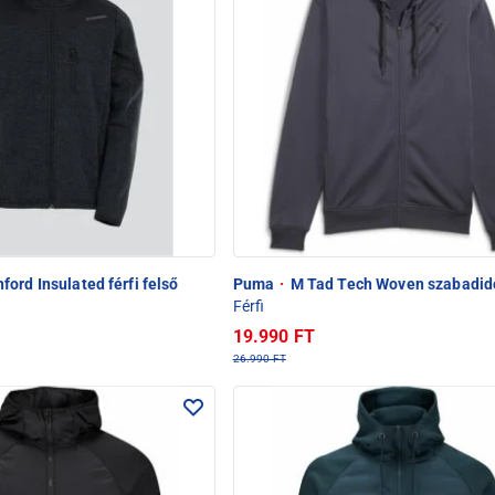
ford Insulated férfi felső
Puma
·
M Tad Tech Woven szabadid
Férfi
19.990 FT
26.990 FT