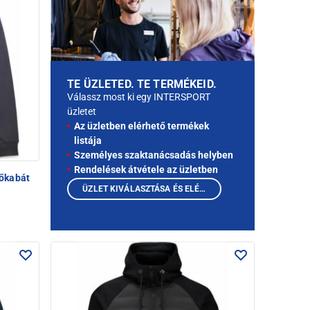
TE ÜZLETED. TE TERMÉKEID.
Válassz most ki egy INTERSPORT
üzletet
Az üzletben elérhető termékek
listája
Személyes szaktanácsadás helyben
Rendelések átvétele az üzletben
őkabát
ÜZLET KIVÁLASZTÁSA ÉS ELÉRHETŐ TERMÉKEK MEGTEKINTÉSE