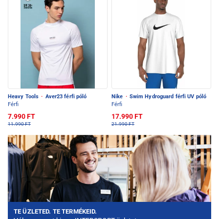
Heavy Tools
·
Aver23 férfi póló
Nike
·
Swim Hydroguard férfi UV póló
Férfi
Férfi
7.990 FT
17.990 FT
11.990 FT
21.990 FT
TE ÜZLETED. TE TERMÉKEID.