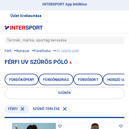
INTERSPORT App letöltése
Üzlet kiválasztása
Termék, márka, sportág keresése
Férfi
Ruházat
Fürdőruha
UV szűrős póló
FÉRFI UV SZŰRŐS PÓLÓ
6
FÜRDŐKÖPENY
FÜRDŐNADRÁG
FÜRDŐSORT
HOSSZÚ UJJ
SZŰRŐK
FÉRFI
SZŰRŐ TÖRLÉSE