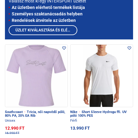
Válassz most ki egy INTERSPORT üzletet
Az üzletben elérhető termékek listája
Személyes szaktanácsadás helyben
Rendelések átvétele az üzletben
ÜZLET KIVÁLASZTÁSA ÉS ELÉRHETŐ TERMÉKEK MEGTEKINTÉSE
Southcoast
·
Tricia, női napvédő póló,
Nike
·
Short Sleeve Hydrogu ffi. UV
80% PA, 20% EA Rib
póló 100% PES
Unisex
Férfi
12.990 FT
13.990 FT
16.990 FT