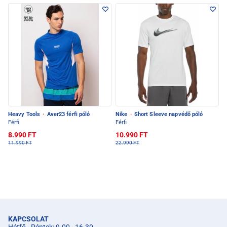
Heavy Tools
·
Aver23 férfi póló
Nike
·
Short Sleeve napvédő póló
Férfi
Férfi
8.990 FT
10.990 FT
11.990 FT
22.990 FT
KAPCSOLAT