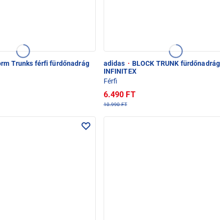
rm Trunks férfi fürdőnadrág
adidas
·
BLOCK TRUNK fürdőnadrá
INFINITEX
Férfi
6.490 FT
10.990 FT