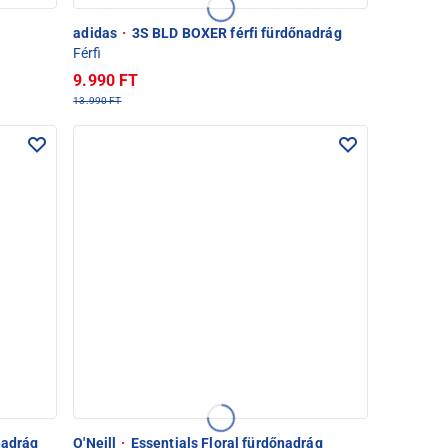
adidas
·
3S BLD BOXER férfi fürdőnadrág
Férfi
9.990 FT
13.990 FT
nadrág
O'Neill
·
Essentials Floral fürdőnadrág