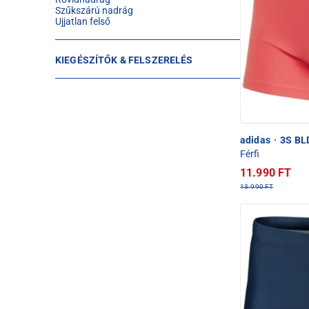
Szűkszárú nadrág
Ujjatlan felső
KIEGÉSZÍTŐK & FELSZERELÉS
adidas
·
3S BLD
Férfi
11.990 FT
13.990 FT