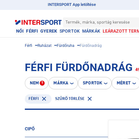
INTERSPORT App letöltése
Termék, márka, sportág keresése
NŐI
FÉRFI
GYEREK
SPORTOK
MÁRKÁK
LEÁRAZOTT TER
Férfi
Ruházat
Fürdőruha
Fürdőnadrág
FÉRFI FÜRDŐNADRÁG
4
NEM
MÁRKA
SPORTOK
MÉRET
1
FÉRFI
SZŰRŐ TÖRLÉSE
CIPŐ