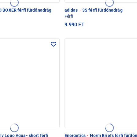
 BOXER férfi fürdőnadrág
adidas
·
3S férfi fürdőnadrág
Férfi
9.990 FT
y Logo Aqua- short férfi
Energetics
·
Norm Briefs férfi fürdő