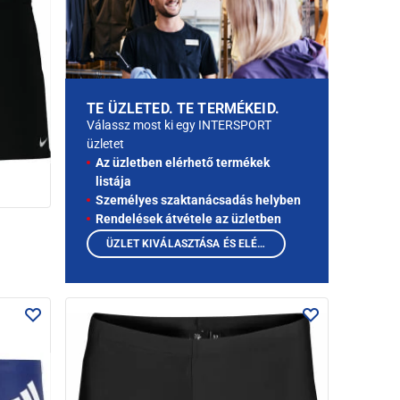
TE ÜZLETED. TE TERMÉKEID.
Válassz most ki egy INTERSPORT
üzletet
Az üzletben elérhető termékek
listája
Személyes szaktanácsadás helyben
Rendelések átvétele az üzletben
ÜZLET KIVÁLASZTÁSA ÉS ELÉRHETŐ TERMÉKEK MEGTEKINTÉSE