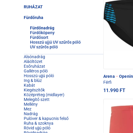
RUHÁZAT
Fürdőruha
Fürdőnadrág
Fürdőköpeny
Fürdősort
Hosszú ujjú UV szűrős póló
UV szűrős póló
Alsónadrág
Aláöltözet
Esőruházat
Galléros póló
Hosszú ujjú póló
Arena
·
Openin
Ing & blúz
Férfi
Kabát
11.990 FT
Kiegészítők
Középréteg (midlayer)
Melegítő szett
Mellény
Mez
Nadrág
Pulóver & kapucnis felső
Ruha & szoknya
Rövid ujjú póló
Rövidnadrág