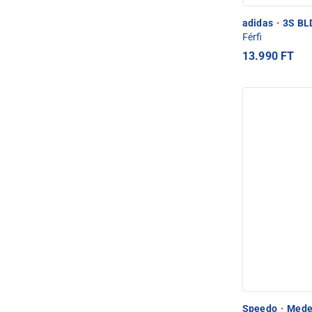
adidas
·
3S BLD
Férfi
13.990 FT
Speedo
·
Medel