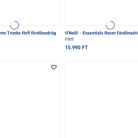
rm Trunks férfi fürdőnadrág
O'Neill
·
Essentials Racer fürdőnadr
Férfi
15.990 FT