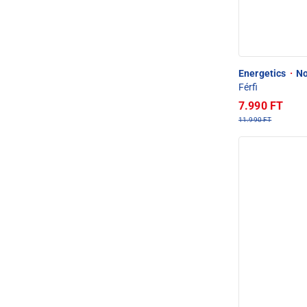
Energetics
·
No
Férfi
7.990 FT
11.990 FT