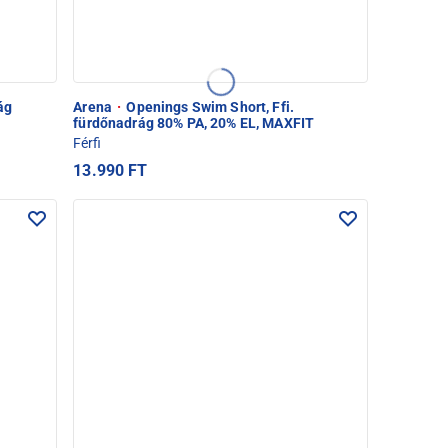
ág
Arena
·
Openings Swim Short, Ffi.
fürdőnadrág 80% PA, 20% EL, MAXFIT
Férfi
13.990 FT