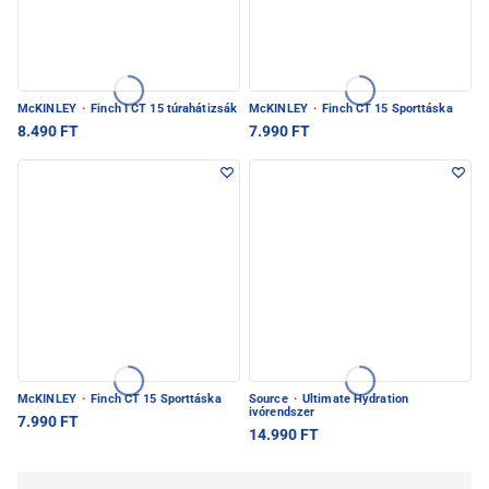
McKINLEY
·
Finch I CT 15 túrahátizsák
McKINLEY
·
Finch CT 15 Sporttáska
8.490 FT
7.990 FT
McKINLEY
·
Finch CT 15 Sporttáska
Source
·
Ultimate Hydration
ivórendszer
7.990 FT
14.990 FT