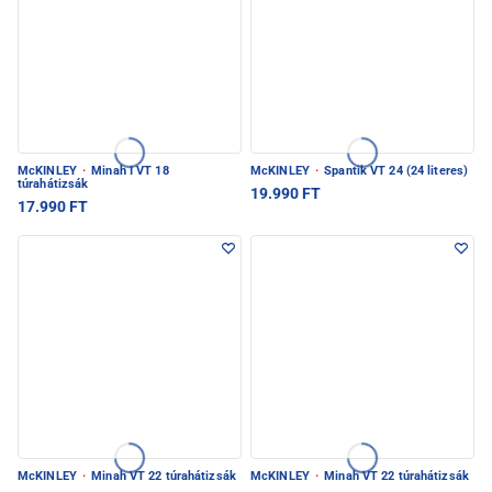
McKINLEY
·
Minah I VT 18
McKINLEY
·
Spantik VT 24 (24 literes)
túrahátizsák
19.990 FT
17.990 FT
McKINLEY
·
Minah VT 22 túrahátizsák
McKINLEY
·
Minah VT 22 túrahátizsák