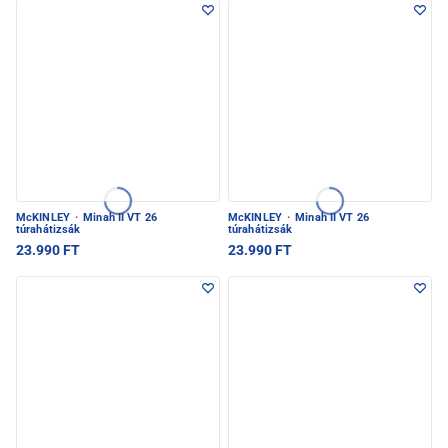
McKINLEY
·
Minah II VT 26
McKINLEY
·
Minah II VT 26
túrahátizsák
túrahátizsák
23.990 FT
23.990 FT