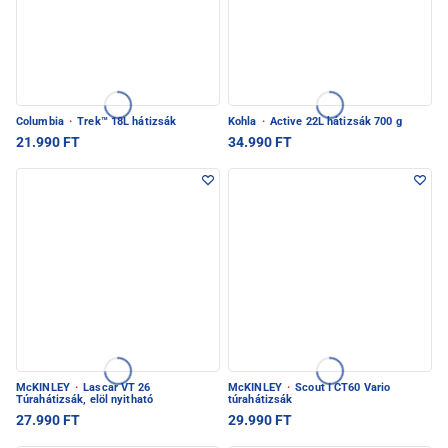
Columbia
·
Trek™ 18L hátizsák
Kohla
·
Active 22L hátizsák 700 g
21.990 FT
34.990 FT
McKINLEY
·
Lascar VT 26
McKINLEY
·
Scout I CT60 Vario
Túrahátizsák, elöl nyitható
túrahátizsák
27.990 FT
29.990 FT