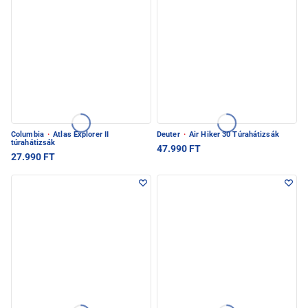
Columbia
·
Atlas Explorer II
Deuter
·
Air Hiker 30 Túrahátizsák
túrahátizsák
47.990 FT
27.990 FT