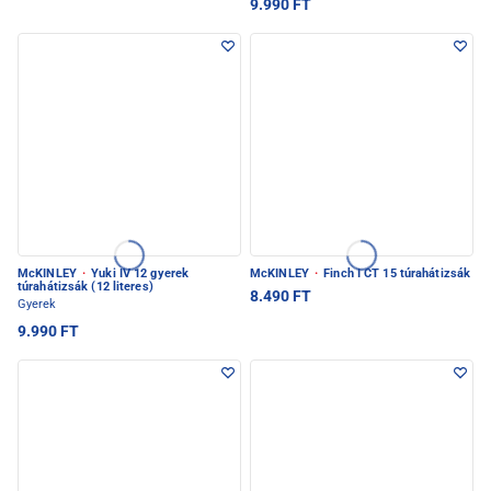
9.990 FT
McKINLEY
·
Yuki IV 12 gyerek
McKINLEY
·
Finch I CT 15 túrahátizsák
túrahátizsák (12 literes)
8.490 FT
Gyerek
9.990 FT