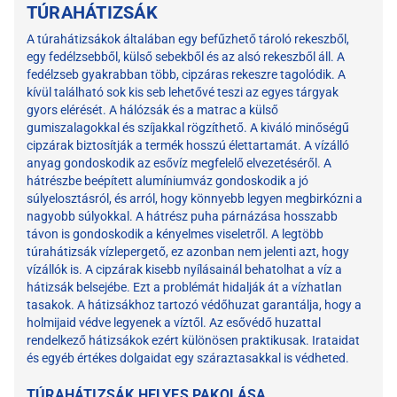
TÚRAHÁTIZSÁK
A túrahátizsákok általában egy befűzhető tároló rekeszből,
egy fedélzsebből, külső sebekből és az alsó rekeszből áll. A
fedélzseb gyakrabban több, cipzáras rekeszre tagolódik. A
kívül található sok kis seb lehetővé teszi az egyes tárgyak
gyors elérését. A hálózsák és a matrac a külső
gumiszalagokkal és szíjakkal rögzíthető. A kiváló minőségű
cipzárak biztosítják a termék hosszú élettartamát. A vízálló
anyag gondoskodik az esővíz megfelelő elvezetéséről. A
hátrészbe beépített alumíniumváz gondoskodik a jó
súlyelosztásról, és arról, hogy könnyebb legyen megbirkózni a
nagyobb súlyokkal. A hátrész puha párnázása hosszabb
távon is gondoskodik a kényelmes viseletről. A legtöbb
túrahátizsák vízlepergető, ez azonban nem jelenti azt, hogy
vízállók is. A cipzárak kisebb nyílásainál behatolhat a víz a
hátizsák belsejébe. Ezt a problémát hidalják át a vízhatlan
tasakok. A hátizsákhoz tartozó védőhuzat garantálja, hogy a
holmijaid védve legyenek a víztől. Az esővédő huzattal
rendelkező hátizsákok ezért különösen praktikusak. Irataidat
és egyéb értékes dolgaidat egy száraztasakkal is védheted.
TÚRAHÁTIZSÁK HELYES PAKOLÁSA