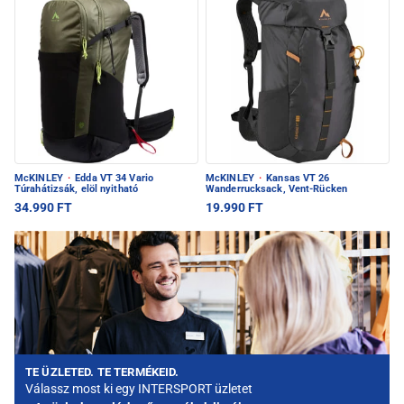
McKINLEY
·
Edda VT 34 Vario
McKINLEY
·
Kansas VT 26
Túrahátizsák, elöl nyitható
Wanderrucksack, Vent-Rücken
34.990 FT
19.990 FT
TE ÜZLETED. TE TERMÉKEID.
Válassz most ki egy INTERSPORT üzletet