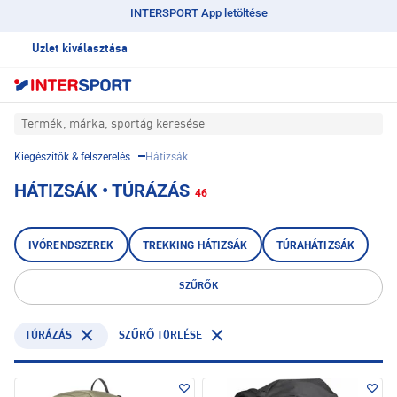
INTERSPORT App letöltése
Üzlet kiválasztása
Termék, márka, sportág keresése
Kiegészítők & felszerelés
Hátizsák
HÁTIZSÁK • TÚRÁZÁS
46
IVÓRENDSZEREK
TREKKING HÁTIZSÁK
TÚRAHÁTIZSÁK
SZŰRŐK
TÚRÁZÁS
SZŰRŐ TÖRLÉSE