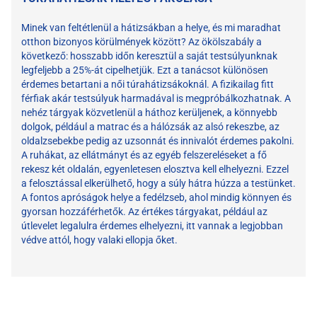
Minek van feltétlenül a hátizsákban a helye, és mi maradhat
otthon bizonyos körülmények között? Az ökölszabály a
következő: hosszabb időn keresztül a saját testsúlyunknak
legfeljebb a 25%-át cipelhetjük. Ezt a tanácsot különösen
érdemes betartani a női túrahátizsákoknál. A fizikailag fitt
férfiak akár testsúlyuk harmadával is megpróbálkozhatnak. A
nehéz tárgyak közvetlenül a háthoz kerüljenek, a könnyebb
dolgok, például a matrac és a hálózsák az alsó rekeszbe, az
oldalzsebekbe pedig az uzsonnát és innivalót érdemes pakolni.
A ruhákat, az ellátmányt és az egyéb felszereléseket a fő
rekesz két oldalán, egyenletesen elosztva kell elhelyezni. Ezzel
a felosztással elkerülhető, hogy a súly hátra húzza a testünket.
A fontos apróságok helye a fedélzseb, ahol mindig könnyen és
gyorsan hozzáférhetők. Az értékes tárgyakat, például az
útlevelet legalulra érdemes elhelyezni, itt vannak a legjobban
védve attól, hogy valaki ellopja őket.