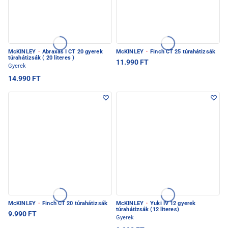
McKINLEY
·
Abraxas I CT 20 gyerek
McKINLEY
·
Finch CT 25 túrahátizsák
túrahátizsák ( 20 literes )
11.990 FT
Gyerek
14.990 FT
McKINLEY
·
Finch CT 20 túrahátizsák
McKINLEY
·
Yuki IV 12 gyerek
túrahátizsák (12 literes)
9.990 FT
Gyerek