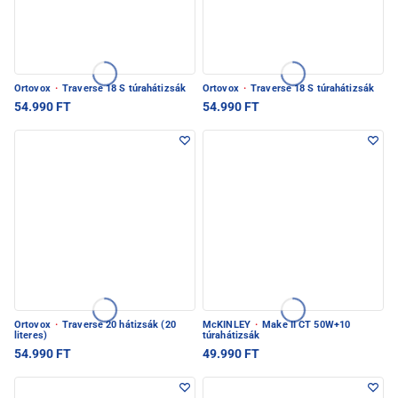
Ortovox
·
Traverse 18 S túrahátizsák
Ortovox
·
Traverse 18 S túrahátizsák
54.990 FT
54.990 FT
Ortovox
·
Traverse 20 hátizsák (20
McKINLEY
·
Make II CT 50W+10
literes)
túrahátizsák
54.990 FT
49.990 FT