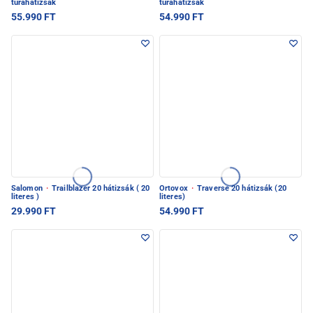
túrahátizsák
túrahátizsák
55.990 FT
54.990 FT
Salomon
·
Trailblazer 20 hátizsák ( 20
Ortovox
·
Traverse 20 hátizsák (20
literes )
literes)
29.990 FT
54.990 FT