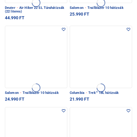
Deuter
·
Air Hiker 22 SL Túrahátizsák
Salomon
·
Trailblazer 10 hátizsák
(22 literes)
25.990 FT
44.990 FT
Salomon
·
Trailblazer 10 hátizsák
Columbia
·
Trek™ 18L hátizsák
24.990 FT
21.990 FT