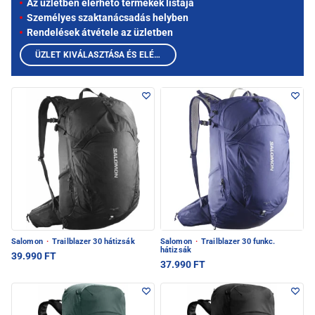
Az üzletben elérhető termékek listája
Személyes szaktanácsadás helyben
Rendelések átvétele az üzletben
ÜZLET KIVÁLASZTÁSA ÉS ELÉRHETŐ TERMÉKEK MEGTEKINTÉSE
Salomon
·
Trailblazer 30 hátizsák
Salomon
·
Trailblazer 30 funkc.
hátizsák
39.990 FT
37.990 FT