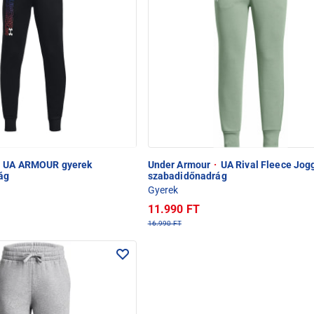
UA ARMOUR gyerek
Under Armour
·
UA Rival Fleece Jog
ág
szabadidőnadrág
Gyerek
11.990 FT
16.990 FT