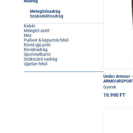
Nadrág
Melegítőnadrág
Szabadidőnadrág
Kabát
Melegítő szett
Mez
Pulóver & kapucnis felső
Rövid ujjú póló
Rövidnadrág
Sportmelltartó
Szűkszárú nadrág
Ujjatlan felső
Under Armour
·
ARMOURSPORT 
Gyerek
19.990 FT