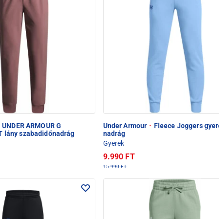
UNDER ARMOUR G
Under Armour
·
Fleece Joggers gyer
lány szabadidőnadrág
nadrág
Gyerek
9.990 FT
15.990 FT