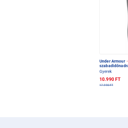
Under Armour
·
szabadidőnadr
Gyerek
10.990 FT
17.990 FT