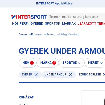
INTERSPORT App letöltése
Termék, márka, sportág keresése
NŐI
FÉRFI
GYEREK
SPORTOK
MÁRKÁK
LEÁRAZOTT TER
Gyerek
Ruházat
Nadrág
Melegítőnadrág
GYEREK UNDER ARMO
NEM
MÁRKA
SPORTOK
MÉRET
1
1
GYEREK
UNDER ARMOUR
SZŰRŐ TÖRLÉSE
RUHÁZAT