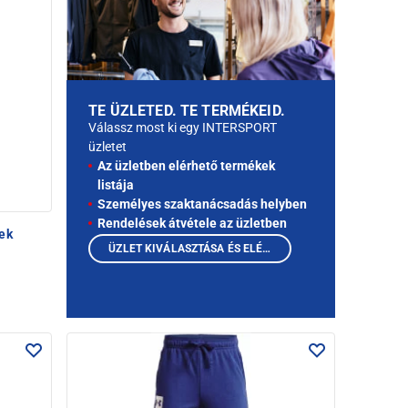
TE ÜZLETED. TE TERMÉKEID.
Válassz most ki egy INTERSPORT
üzletet
Az üzletben elérhető termékek
listája
Személyes szaktanácsadás helyben
Rendelések átvétele az üzletben
ek
ÜZLET KIVÁLASZTÁSA ÉS ELÉRHETŐ TERMÉKEK MEGTEKINTÉSE