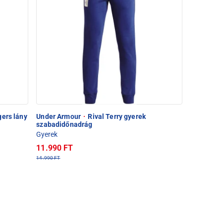
gers lány
Under Armour
·
Rival Terry gyerek
szabadidőnadrág
Gyerek
11.990 FT
14.990 FT