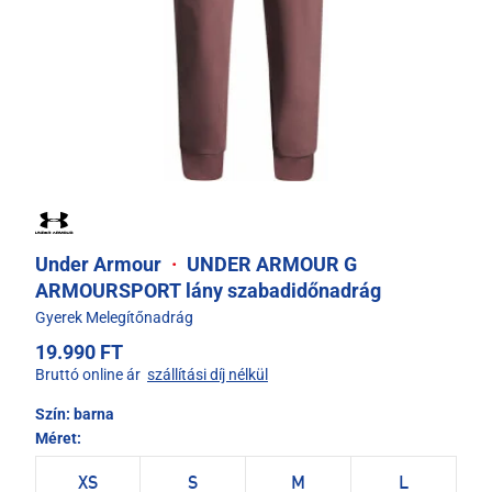
Under Armour
·
UNDER ARMOUR G
ARMOURSPORT lány szabadidőnadrág
Gyerek Melegítőnadrág
19.990 FT
Bruttó online ár
szállítási díj nélkül
Szín:
barna
Méret:
XS
S
M
L