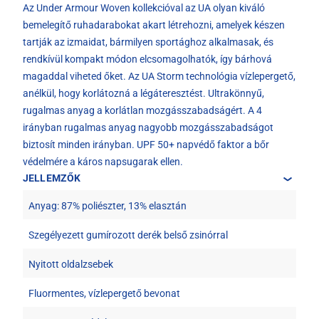
Az Under Armour Woven kollekcióval az UA olyan kiváló
bemelegítő ruhadarabokat akart létrehozni, amelyek készen
tartják az izmaidat, bármilyen sportághoz alkalmasak, és
rendkívül kompakt módon elcsomagolhatók, így bárhová
magaddal viheted őket. Az UA Storm technológia vízlepergető,
anélkül, hogy korlátozná a légáteresztést. Ultrakönnyű,
rugalmas anyag a korlátlan mozgásszabadságért. A 4
irányban rugalmas anyag nagyobb mozgásszabadságot
biztosít minden irányban. UPF 50+ napvédő faktor a bőr
védelmére a káros napsugarak ellen.
JELLEMZŐK
Anyag: 87% poliészter, 13% elasztán
Szegélyezett gumírozott derék belső zsinórral
Nyitott oldalzsebek
Fluormentes, vízlepergető bevonat