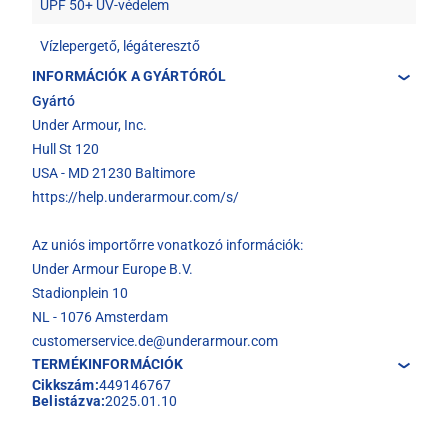
UPF 50+ UV-védelem
Vízlepergető, légáteresztő
INFORMÁCIÓK A GYÁRTÓRÓL
Gyártó
Under Armour, Inc.
Hull St 120
USA - MD 21230 Baltimore
https://help.underarmour.com/s/
Az uniós importőrre vonatkozó információk:
Under Armour Europe B.V.
Stadionplein 10
NL - 1076 Amsterdam
customerservice.de@underarmour.com
TERMÉKINFORMÁCIÓK
Cikkszám:
449146767
Belistázva:
2025.01.10