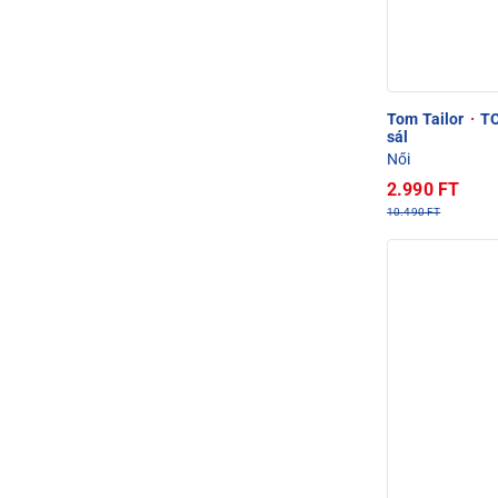
Tom Tailor
·
TO
sál
Női
2.990 FT
10.490 FT