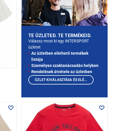
TE ÜZLETED. TE TERMÉKEID.
Válassz most ki egy INTERSPORT
üzletet
Az üzletben elérhető termékek
listája
Személyes szaktanácsadás helyben
Rendelések átvétele az üzletben
ÜZLET KIVÁLASZTÁSA ÉS ELÉRHETŐ TERMÉKEK MEGTEKINTÉSE