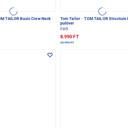
M TAILOR Basic Crew Neck
Tom Tailor
·
TOM TAILOR Structure M
pulóver
Férfi
8.990 FT
23.990 FT