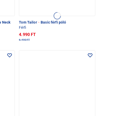
w Neck
Tom Tailor
·
Basic férfi póló
Férfi
4.990 FT
6.490 FT