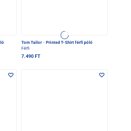
óló
Tom Tailor
·
Printed T-Shirt férfi póló
Férfi
7.490 FT