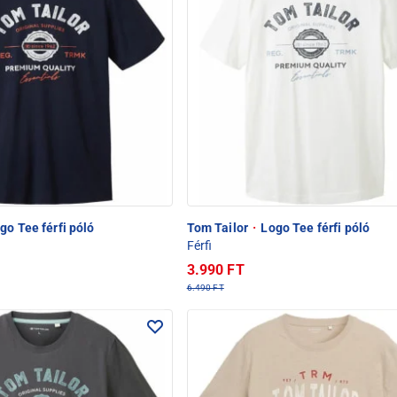
go Tee férfi póló
Tom Tailor
·
Logo Tee férfi póló
Férfi
3.990 FT
6.490 FT