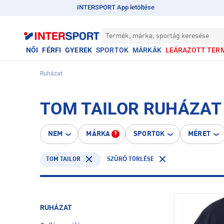
INTERSPORT App letöltése
Termék, márka, sportág keresése
NŐI
FÉRFI
GYEREK
SPORTOK
MÁRKÁK
LEÁRAZOTT TER
Ruházat
TOM TAILOR RUHÁZAT
NEM
MÁRKA
SPORTOK
MÉRET
1
TOM TAILOR
SZŰRŐ TÖRLÉSE
RUHÁZAT