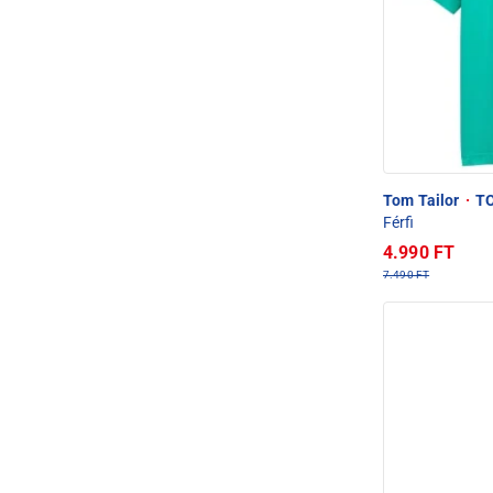
Tom Tailor
·
TO
Férfi
4.990 FT
7.490 FT