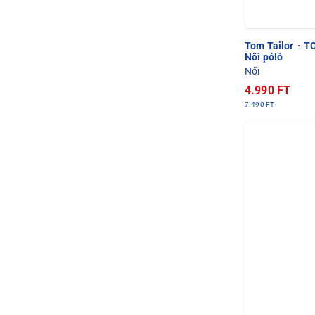
Tom Tailor
·
TO
Női póló
Női
4.990 FT
7.490 FT