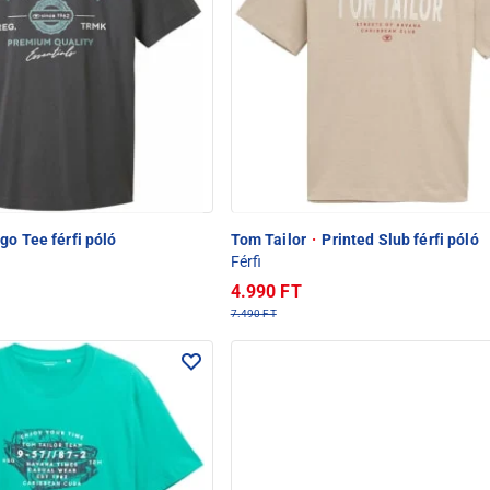
go Tee férfi póló
Tom Tailor
·
Printed Slub férfi póló
Férfi
4.990 FT
7.490 FT