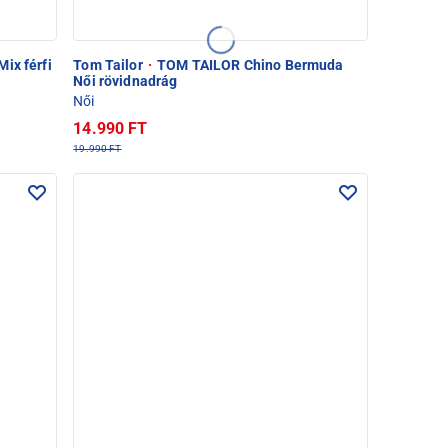
ix férfi
Tom Tailor
·
TOM TAILOR Chino Bermuda
Női rövidnadrág
Női
14.990 FT
19.990 FT