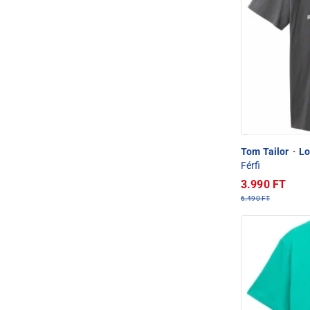
Tom Tailor
·
Lo
Férfi
3.990 FT
6.490 FT