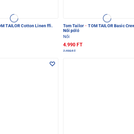
M TAILOR Cotton Linen ffi.
Tom Tailor
·
TOM TAILOR Basic Cre
Női póló
Női
4.990 FT
7.490 FT