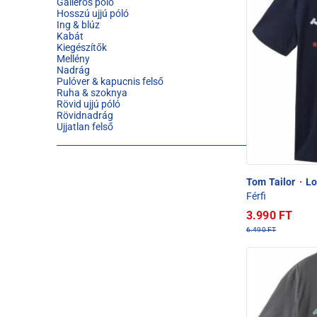
Galléros póló
Hosszú ujjú póló
Ing & blúz
Kabát
Kiegészítők
Mellény
Nadrág
Pulóver & kapucnis felső
Ruha & szoknya
Rövid ujjú póló
Rövidnadrág
Ujjatlan felső
Tom Tailor
·
Lo
Férfi
3.990 FT
6.490 FT