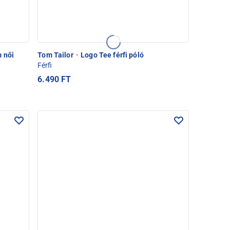
 női
Tom Tailor
·
Logo Tee férfi póló
Férfi
6.490 FT