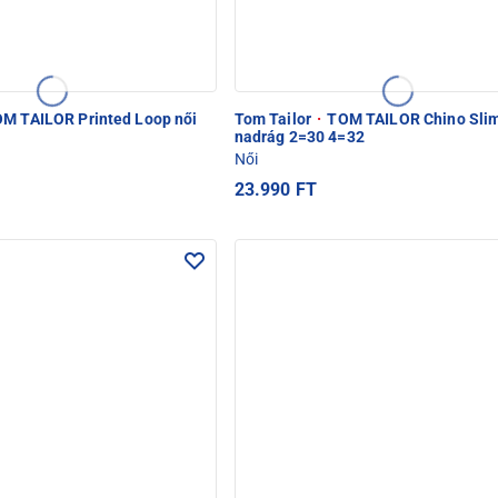
M TAILOR Printed Loop női
Tom Tailor
·
TOM TAILOR Chino Slim
nadrág 2=30 4=32
Női
23.990 FT