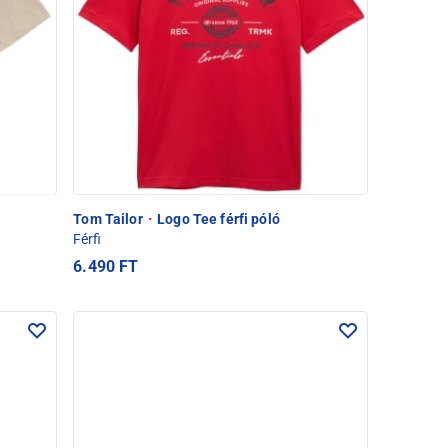
Tom Tailor
·
Logo Tee férfi póló
Férfi
6.490 FT