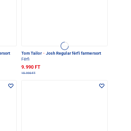
ersort
Tom Tailor
·
Josh Regular férfi farmersort
Férfi
9.990 FT
15.990 FT