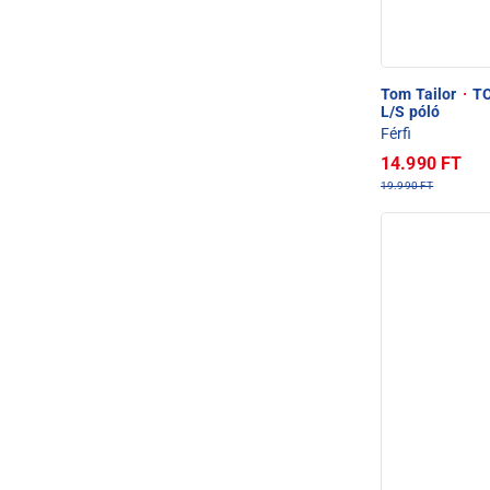
Tom Tailor
·
TO
L/S póló
Férfi
14.990 FT
19.990 FT