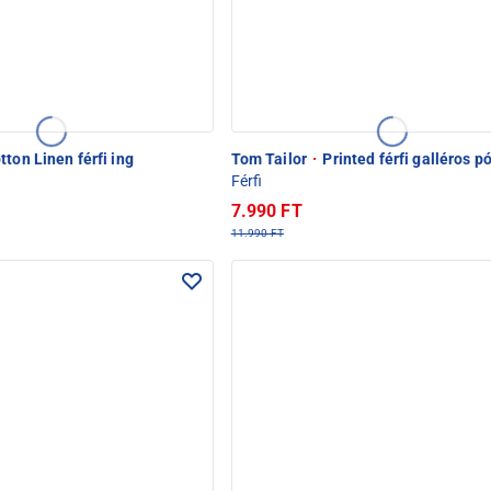
ton Linen férfi ing
Tom Tailor
·
Printed férfi galléros p
Férfi
7.990 FT
11.990 FT