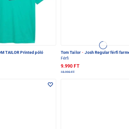
M TAILOR Printed póló
Tom Tailor
·
Josh Regular férfi farm
Férfi
9.990 FT
15.990 FT