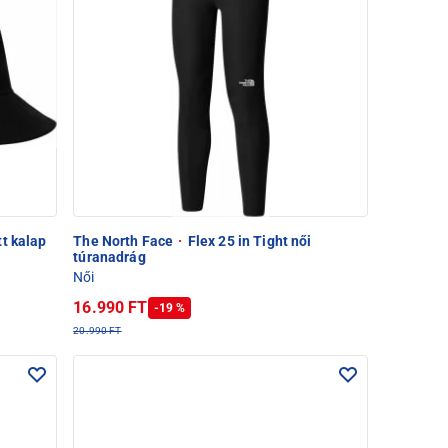
t kalap
The North Face
·
Flex 25 in Tight női
túranadrág
Női
16.990 FT
-19 %
20.990 FT