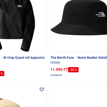
e
·
W Crop Quest női kapucnis
The North Face
·
Norm Bucket felnőt
Unisex
11.990 FT
-20 %
 %
14.990 FT