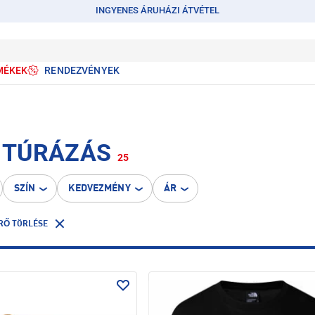
INGYENES ÁRUHÁZI ÁTVÉTEL
MÉKEK
RENDEZVÉNYEK
• TÚRÁZÁS
25
SZÍN
KEDVEZMÉNY
ÁR
RŐ TÖRLÉSE