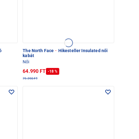
ó
The North Face
·
Hikesteller Insulated női
kabát
Női
64.990 FT
-18 %
79.990 FT