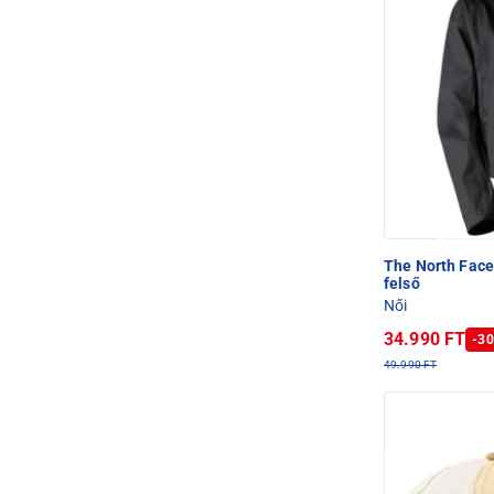
The North Fac
felső
Női
34.990 FT
-30
49.990 FT