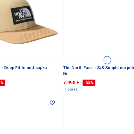
e
·
Deep Fit felnőtt sapka
The North Face
·
S/S Simple női pól
Női
7.990 FT
 %
-33 %
11.990 FT