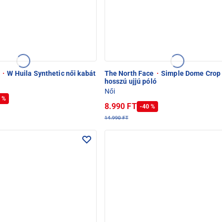
e
·
W Huila Synthetic női kabát
The North Face
·
Simple Dome Crop 
hosszú ujjú póló
Női
 %
8.990 FT
-40 %
14.990 FT