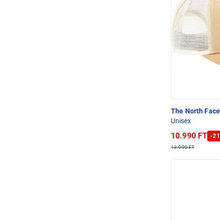
The North Fac
Unisex
10.990 FT
-21
13.990 FT