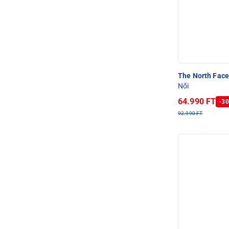
The North Fac
Női
64.990 FT
-30
92.990 FT