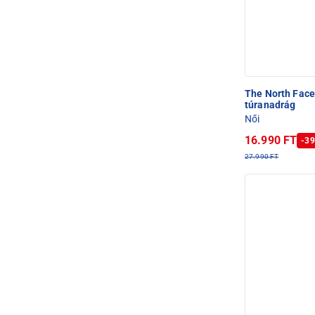
The North Fac
túranadrág
Női
16.990 FT
-39
27.990 FT