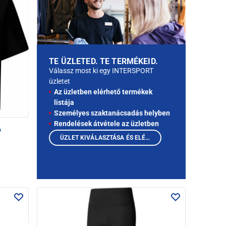
TE ÜZLETED. TE TERMÉKEID.
Válassz most ki egy INTERSPORT
üzletet
Az üzletben elérhető termékek
listája
Személyes szaktanácsadás helyben
Rendelések átvétele az üzletben
ó
ÜZLET KIVÁLASZTÁSA ÉS ELÉRHETŐ TERMÉKEK MEGTEKINTÉSE