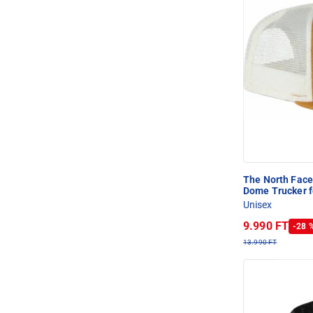
The North Fac
Dome Trucker f
Unisex
9.990 FT
-28 
13.990 FT