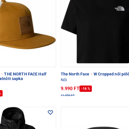
e
·
THE NORTH FACE Half
The North Face
·
W Cropped női pól
elnőtt sapka
Női
9.990 FT
-16 %
%
11.990 FT