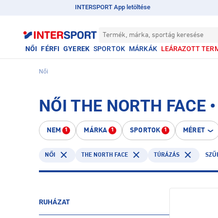
INTERSPORT App letöltése
Termék, márka, sportág keresése
NŐI
FÉRFI
GYEREK
SPORTOK
MÁRKÁK
LEÁRAZOTT TER
Női
NŐI THE NORTH FACE 
NEM
MÁRKA
SPORTOK
MÉRET
1
1
1
THE NORTH FACE
TÚRÁZÁS
NŐI
SZŰ
RUHÁZAT