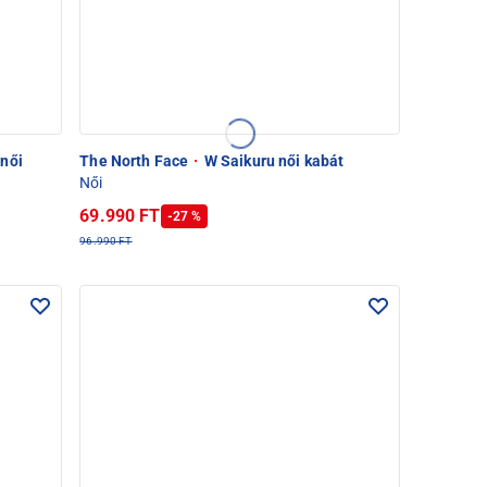
női
The North Face
·
W Saikuru női kabát
Női
69.990 FT
-27 %
96.990 FT