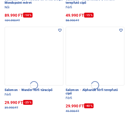
Mondopoint méret
terepfutó cipő
Női
Férfi
89.990 FT
49.990 FT
-14 %
-15 %
104.990 FT
58.990 FT
Salomon
·
Wander férfi túracipő
Salomon
·
Alpharide férfi terepfutó
cipő
Férfi
Férfi
29.990 FT
-25 %
29.990 FT
-40 %
39.990 FT
49.990 FT