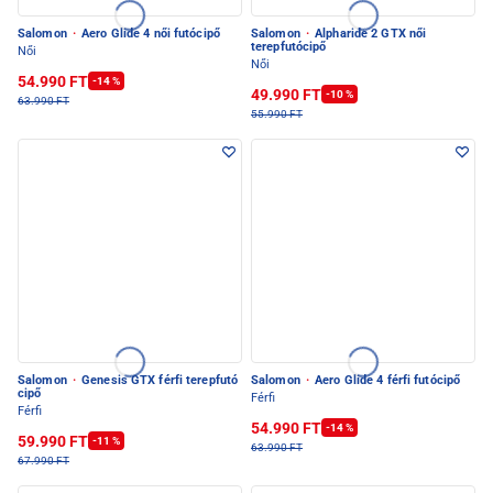
Salomon
·
Aero Glide 4 női futócipő
Salomon
·
Alpharide 2 GTX női
terepfutócipő
Női
Női
54.990 FT
-14 %
49.990 FT
-10 %
63.990 FT
55.990 FT
Salomon
·
Genesis GTX férfi terepfutó
Salomon
·
Aero Glide 4 férfi futócipő
cipő
Férfi
Férfi
54.990 FT
-14 %
59.990 FT
-11 %
63.990 FT
67.990 FT