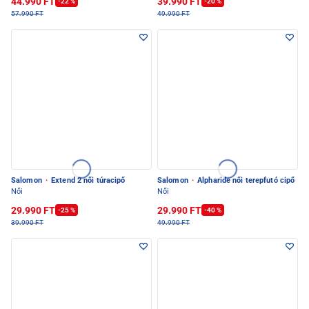
44.990 FT
39.990 FT
-22 %
-20 %
57.990 FT
49.990 FT
Salomon
·
Extend 2 női túracipő
Salomon
·
Alpharide női terepfutó cipő
Női
Női
29.990 FT
29.990 FT
-25 %
-40 %
39.990 FT
49.990 FT