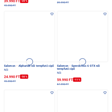
39.990 FT
-20 %
39.990 FT
49.990 FT
Salomon
·
Alpharide női terepfutó cipő
Salomon
·
Speedcross 6 GTX női
terepfutó cipő
Női
Női
24.990 FT
-50 %
59.990 FT
-11 %
49.990 FT
67.990 FT