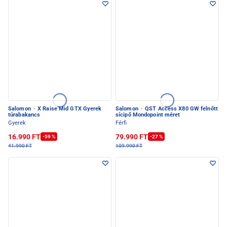
Salomon
·
X Raise Mid GTX Gyerek
Salomon
·
QST Access X80 GW felnőtt
túrabakancs
sícipő Mondopoint méret
Gyerek
Férfi
16.990 FT
79.990 FT
-59 %
-27 %
41.990 FT
109.990 FT