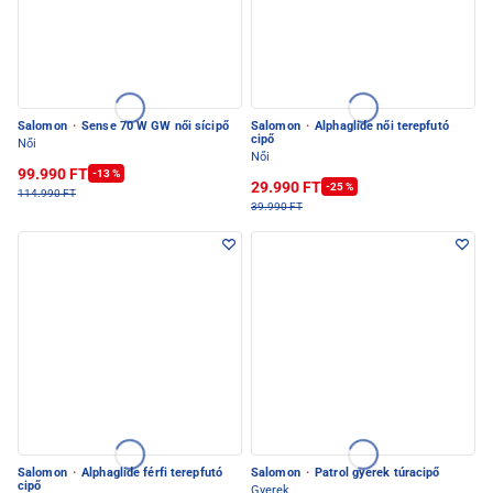
Salomon
·
Sense 70 W GW női sícipő
Salomon
·
Alphaglide női terepfutó
cipő
Női
Női
99.990 FT
-13 %
29.990 FT
-25 %
114.990 FT
39.990 FT
Salomon
·
Alphaglide férfi terepfutó
Salomon
·
Patrol gyerek túracipő
cipő
Gyerek