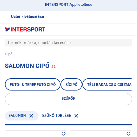
INTERSPORT App letöltése
Üzlet kiválasztása
Termék, márka, sportág keresése
Cipő
SALOMON CIPŐ
52
FUTÓ- & TEREPFUTÓ CIPŐ
SÍCIPŐ
TÉLI BAKANCS & CSIZMA
SZŰRŐK
SALOMON
SZŰRŐ TÖRLÉSE