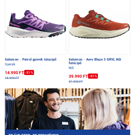
Salomon
·
Patrol gyerek túracipő
Salomon
·
Aero Blaze 3 GRVL Női
futócipő
Gyerek
Női
14.990 FT
-21 %
39.990 FT
-31 %
18.990 FT
57.990 FT