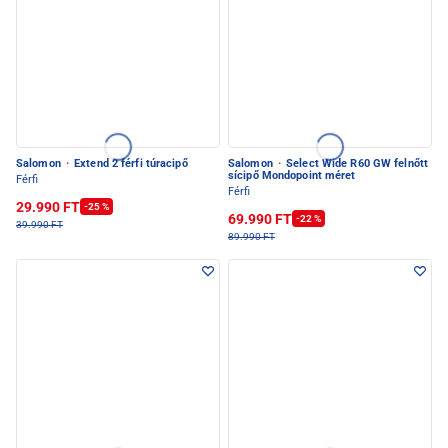
Salomon
·
Extend 2 férfi túracipő
Salomon
·
Select Wide R60 GW felnőtt
sícipő Mondopoint méret
Férfi
Férfi
29.990 FT
-25 %
69.990 FT
-22 %
39.990 FT
89.990 FT