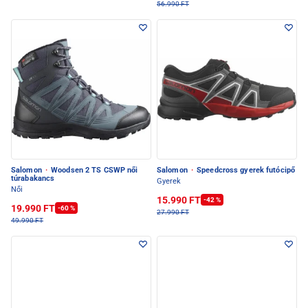
56.990 FT
Salomon
·
Woodsen 2 TS CSWP női
Salomon
·
Speedcross gyerek futócipő
túrabakancs
Gyerek
Női
15.990 FT
-42 %
19.990 FT
-60 %
27.990 FT
49.990 FT