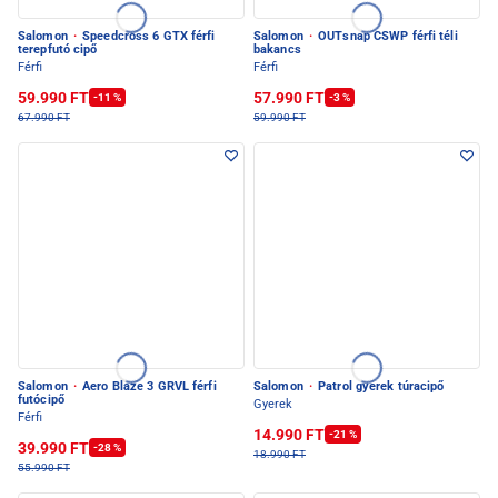
Salomon
·
Speedcross 6 GTX férfi
Salomon
·
OUTsnap CSWP férfi téli
terepfutó cipő
bakancs
Férfi
Férfi
59.990 FT
57.990 FT
-11 %
-3 %
67.990 FT
59.990 FT
Salomon
·
Aero Blaze 3 GRVL férfi
Salomon
·
Patrol gyerek túracipő
futócipő
Gyerek
Férfi
14.990 FT
-21 %
39.990 FT
-28 %
18.990 FT
55.990 FT