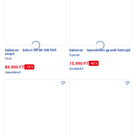
Salomon
·
Select HV 80 GW férfi
Salomon
·
Speedcross gyerek futócipő
sícipő
Gyerek
Férfi
15.990 FT
-42 %
89.990 FT
-15 %
27.990 FT
106.990 FT