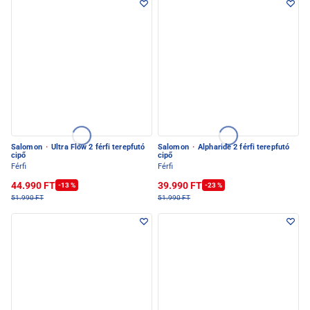
Salomon
·
Ultra Flow 2 férfi terepfutó
Salomon
·
Alpharide 2 férfi terepfutó
cipő
cipő
Férfi
Férfi
44.990 FT
39.990 FT
-13 %
-23 %
51.990 FT
51.990 FT