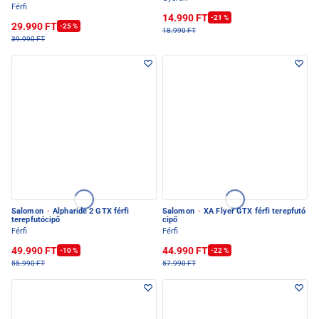
Férfi
14.990 FT
-21 %
29.990 FT
-25 %
18.990 FT
39.990 FT
Salomon
·
Alpharide 2 GTX férfi
Salomon
·
XA Flyer GTX férfi terepfutó
terepfutócipő
cipő
Férfi
Férfi
49.990 FT
44.990 FT
-10 %
-22 %
55.990 FT
57.990 FT