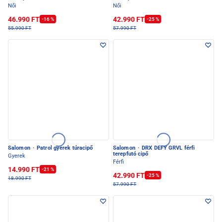
Női
Női
46.990 FT
42.990 FT
-16 %
-25 %
55.990 FT
57.990 FT
Salomon
·
Patrol gyerek túracipő
Salomon
·
DRX DEFY GRVL férfi
terepfutó cipő
Gyerek
Férfi
14.990 FT
-21 %
42.990 FT
-25 %
18.990 FT
57.990 FT