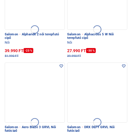
Salomon
·
Alpharide 2 női terepfutó
Salomon
·
Alphacross 5 W Női
cipő
terepfutó cipő
Női
Női
39.990 FT
27.990 FT
-23 %
-30 %
51.990 FT
39.990 FT
Salomon
·
Aero Blaze 3 GRVL Női
Salomon
·
DRX DEFY GRVL Női
futócipő
futócipő