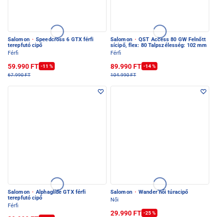
Salomon
·
Speedcross 6 GTX férfi
Salomon
·
QST Access 80 GW Felnőtt
terepfutó cipő
sícipő, flex: 80 Talpszélesség: 102 mm
Férfi
Férfi
59.990 FT
89.990 FT
-11 %
-14 %
67.990 FT
104.990 FT
Salomon
·
Alphaglide GTX férfi
Salomon
·
Wander női túracipő
terepfutó cipő
Női
Férfi
29.990 FT
-25 %