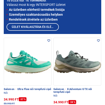
TE ÜZLETED. TE TERMÉKEID.
Válassz most ki egy INTERSPORT üzletet
Az üzletben elérhető termékek listája
Személyes szaktanácsadás helyben
Rendelések átvétele az üzletben
ÜZLET KIVÁLASZTÁSA ÉS ELÉRHETŐ TERMÉKEK MEGTEKINTÉSE
Salomon
·
Ultra Flow női terepfutó cipő
Salomon
·
X-Adventure GTX női
terepfutó cipő
Női
Női
34.990 FT
-37 %
34.990 FT
-38 %
55.990 FT