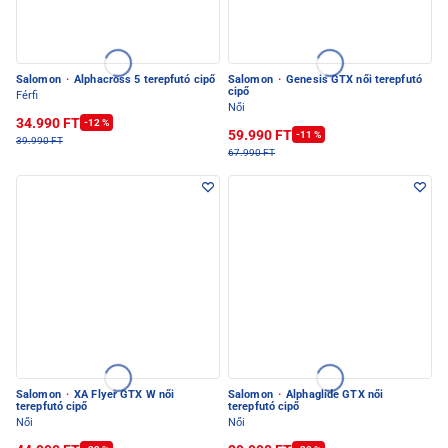
Salomon
·
Alphacross 5 terepfutó cipő
Salomon
·
Genesis GTX női terepfutó
cipő
Férfi
Női
34.990 FT
-12 %
59.990 FT
-11 %
39.990 FT
67.990 FT
Salomon
·
XA Flyer GTX W női
Salomon
·
Alphaglide GTX női
terepfutó cipő
terepfutó cipő
Női
Női