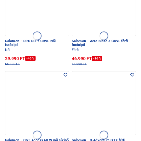
Salomon
·
DRX DEFY GRVL Női
Salomon
·
Aero Blaze 3 GRVL férfi
futócipő
futócipő
Női
Férfi
29.990 FT
46.990 FT
-46 %
-16 %
55.990 FT
55.990 FT
Salomon
·
QST Access 60 W női sícipő
Salomon
·
X-Adventure GTX férfi