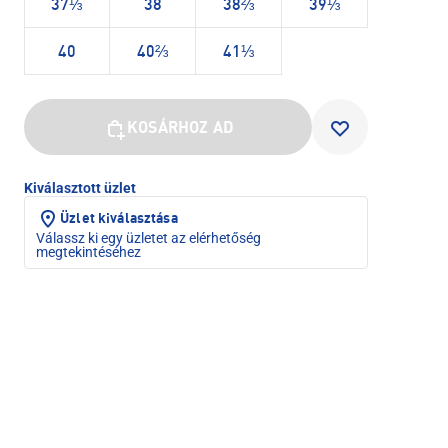
37⅓
38
38⅔
39⅓
40
40⅔
41⅓
KOSÁRHOZ AD
Kiválasztott üzlet
Üzlet kiválasztása
Válassz ki egy üzletet az elérhetőség
megtekintéséhez