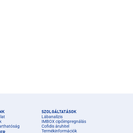
NK
SZOLGÁLTATÁSOK
lat
Lábanalízis
k
IMBOX cipőimpregnálás
arthatóság
Cofidis áruhitel
Termékinformációk
IER