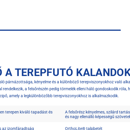
Ő A TEREPFUTÓ KALANDO
gasló párnázottsága, kényelme és a különböző terepviszonyokhoz való a
al rendelkezik, a felsőrészén pedig törmelék elleni háló gondoskodik róla
 cipő, amely a legkülönbözőbb terepviszonyokhoz is alkalmazkodik.
den terepen kiváló tapadást és
A felsőrész kényelmes, szilárd tartás
és nagy ellenálló képességű szövetek
és az izomfáradtság
OrthoLite® talpbetét