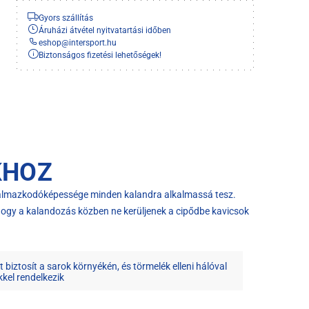
Gyors szállítás
Áruházi átvétel nyitvatartási időben
eshop
@
intersport.hu
Biztonságos fizetési lehetőségek!
KHOZ
lkalmazkodóképessége minden kalandra alkalmassá tesz.
, hogy a kalandozás közben ne kerüljenek a cipődbe kavicsok
t biztosít a sarok környékén, és törmelék elleni hálóval
kel rendelkezik