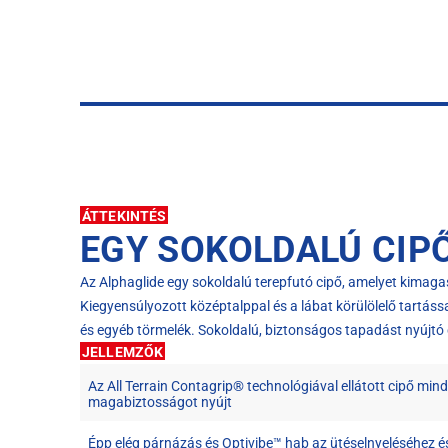
ÁTTEKINTÉS
EGY SOKOLDALÚ CIP
Az Alphaglide egy sokoldalú terepfutó cipő, amelyet kima
Kiegyensúlyozott középtalppal és a lábat körülölelő tartáss
és egyéb törmelék. Sokoldalú, biztonságos tapadást nyújtó
JELLEMZŐK
Az All Terrain Contagrip® technológiával ellátott cipő min
magabiztosságot nyújt
Épp elég párnázás és Optivibe™ hab az ütéselnyeléséhez 