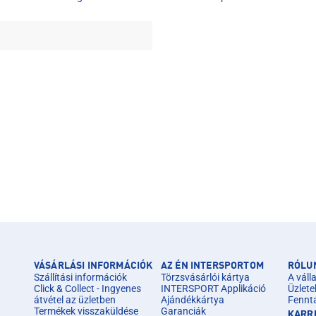
VÁSÁRLÁSI INFORMÁCIÓK
AZ ÉN INTERSPORTOM
RÓLU
Szállítási információk
Törzsvásárlói kártya
A válla
Click & Collect - Ingyenes
INTERSPORT Applikáció
Üzlete
átvétel az üzletben
Ajándékkártya
Fennt
Termékek visszaküldése
Garanciák
KARR