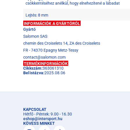
csökkentéséhez anélkül, hogy elnehezítené a lábadat
Lejtés: 8 mm
INFORMÁCIÓK A GYÁRTÓRÓL
Gyártó
Salomon SAS
chemin des Croiselets 14, ZA des Croiselets
FR - 74370 Epagny Metz-Tessy
contact@salomon.com
TERMÉKINFORMÁCIÓK
Cikkszám:
363061310
Belistázva:
2025.08.06
KAPCSOLAT
Hétfő - Péntek: 9.00 - 16.30
eshop
@
intersport.hu
KÖVESS MINKET