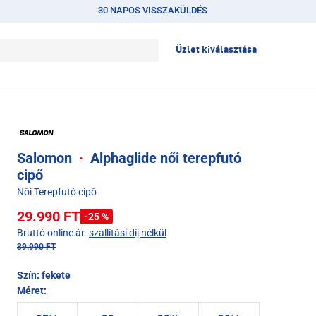
30 NAPOS VISSZAKÜLDÉS
Üzlet kiválasztása
Salomon
·
Alphaglide női terepfutó
cipő
Női Terepfutó cipő
29.990 FT
-25 %
Bruttó online ár
szállítási díj nélkül
39.990 FT
Szín:
fekete
Méret: