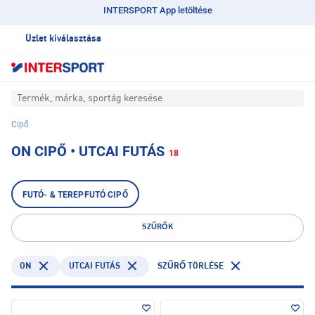
INTERSPORT App letöltése
Üzlet kiválasztása
Termék, márka, sportág keresése
Cipő
ON CIPŐ • UTCAI FUTÁS
18
FUTÓ- & TEREPFUTÓ CIPŐ
SZŰRŐK
ON
UTCAI FUTÁS
SZŰRŐ TÖRLÉSE