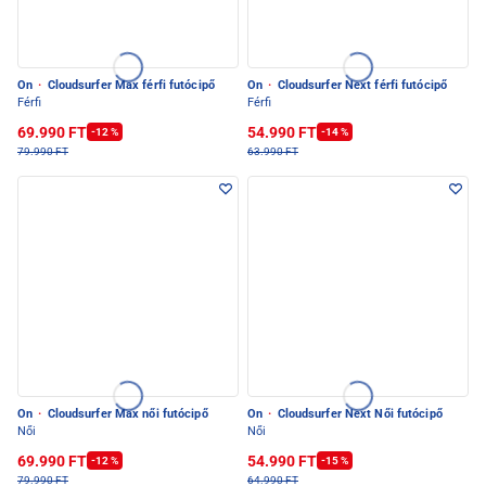
On
·
Cloudsurfer Max férfi futócipő
On
·
Cloudsurfer Next férfi futócipő
Férfi
Férfi
69.990 FT
54.990 FT
-12 %
-14 %
79.990 FT
63.990 FT
On
·
Cloudsurfer Max női futócipő
On
·
Cloudsurfer Next Női futócipő
Női
Női
69.990 FT
54.990 FT
-12 %
-15 %
79.990 FT
64.990 FT