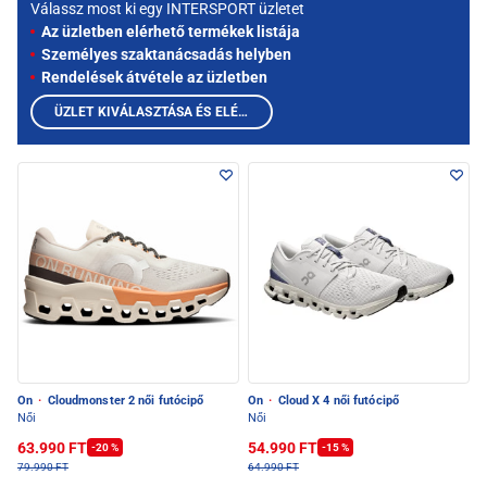
Válassz most ki egy INTERSPORT üzletet
Az üzletben elérhető termékek listája
Személyes szaktanácsadás helyben
Rendelések átvétele az üzletben
ÜZLET KIVÁLASZTÁSA ÉS ELÉRHETŐ TERMÉKEK MEGTEKINTÉSE
On
·
Cloudmonster 2 női futócipő
On
·
Cloud X 4 női futócipő
Női
Női
63.990 FT
54.990 FT
-20 %
-15 %
79.990 FT
64.990 FT