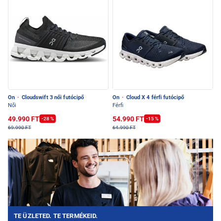
On
·
Cloudswift 3 női futócipő
On
·
Cloud X 4 férfi futócipő
Női
Férfi
49.990 FT
54.990 FT
-28 %
-15 %
69.990 FT
64.990 FT
TE ÜZLETED. TE TERMÉKEID.