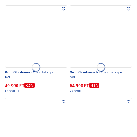
On
·
Cloudrunner 2 női futócipő
On
·
Cloudmonster 2 női futócipő
Női
Női
49.990 FT
54.990 FT
-25 %
-31 %
66.990 FT
79.990 FT