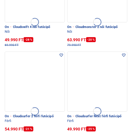
On
·
Cloudswift 4 női futócipő
On
·
Cloudmonster 2 női futócipő
Női
Női
49.990 FT
63.990 FT
-28 %
-20 %
69.990 FT
79.990 FT
On
·
Cloudsurfer 2 férfi futócipő
On
·
Cloudsurfer Next férfi futócipő
Férfi
Férfi
54.990 FT
49.990 FT
-21 %
-25 %