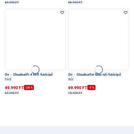
69.990 FT
66.990 FT
On
·
Cloudswift 4 férfi futócipő
On
·
Cloudsurfer Max női futócipő
Férfi
Női
49.990 FT
69.990 FT
-28 %
-7 %
69.990 FT
75.990 FT