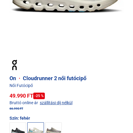
On
·
Cloudrunner 2 női futócipő
Női Futócipő
49.990 FT
-25 %
Bruttó online ár
szállítási díj nélkül
66.990 FT
Szín:
fehér