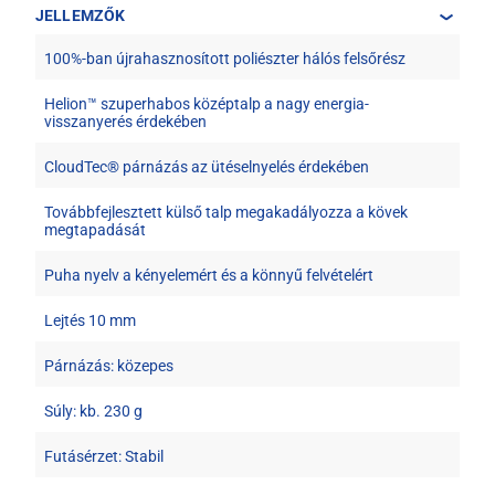
JELLEMZŐK
100%-ban újrahasznosított poliészter hálós felsőrész
Helion™ szuperhabos középtalp a nagy energia-
visszanyerés érdekében
CloudTec® párnázás az ütéselnyelés érdekében
Továbbfejlesztett külső talp megakadályozza a kövek
megtapadását
Puha nyelv a kényelemért és a könnyű felvételért
Lejtés 10 mm
Párnázás: közepes
Súly: kb. 230 g
Futásérzet: Stabil