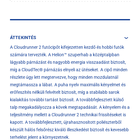
ÁTTEKINTÉS
A Cloudrunner 2 futócipőt kifejezetten kezdő és hobbi futók
számára tervezték. A Helion™ szuperhab a középtalpban
lágyabb párnázást és nagyobb energia visszaadást biztosít,
míg a CloudTec® párnázás elnyeli az ütéseket. A cipő minden
részlete úgy lett megtervezve, hogy minden mozdulatnál
megtámassza a lábat. A puha nyelv maximális kényelmet és
erőfeszítés nélküli felvételt biztosít, míg a stabilabb sarok
kialakítás további tartást biztosít. A továbbfejlesztett külső
talp megakadályozza a kövek megtapadását. A kényelem és a
teljesítmény mellett a Cloudrunner 2 technikai frissítéseket is
kapott. A továbbfejlesztett, újrahasznosított poliészterből
készült hálós felsőrész kiváló illeszkedést biztosít és kevesebb
terhelést jelent a környezetnek.