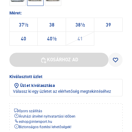
Méret:
37½
38
38½
39
40
40½
41
KOSÁRHOZ AD
Kiválasztott üzlet
Üzlet kiválasztása
Válassz ki egy üzletet az elérhetőség megtekintéséhez
Gyors szállítás
Áruházi átvétel nyitvatartási időben
eshop
@
intersport.hu
Biztonságos fizetési lehetőségek!