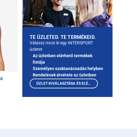
TE ÜZLETED. TE TERMÉKEID.
Válassz most ki egy INTERSPORT
üzletet
Az üzletben elérhető termékek
listája
Személyes szaktanácsadás helyben
Rendelések átvétele az üzletben
tó
ÜZLET KIVÁLASZTÁSA ÉS ELÉRHETŐ TERMÉKEK MEGTEKINTÉSE