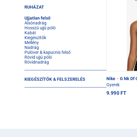
RUHÁZAT
Ujjatlan felső
Alsónadrág
Hosszú ujjú póló
Kabát
Kiegészítők
Mellény
Nadrág
Pulóver & kapucnis felső
Rövid ujjú póló
Rövidnadrág
Nike
·
G Nk Df 
KIEGÉSZÍTŐK & FELSZERELÉS
Gyerek
9.990 FT