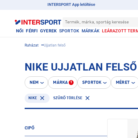
INTERSPORT App letöltése
Termék, márka, sportág keresése
NŐI
FÉRFI
GYEREK
SPORTOK
MÁRKÁK
LEÁRAZOTT TER
Ruházat
Ujjatlan felső
NIKE UJJATLAN FELSŐ
NEM
MÁRKA
SPORTOK
MÉRET
1
NIKE
SZŰRŐ TÖRLÉSE
CIPŐ