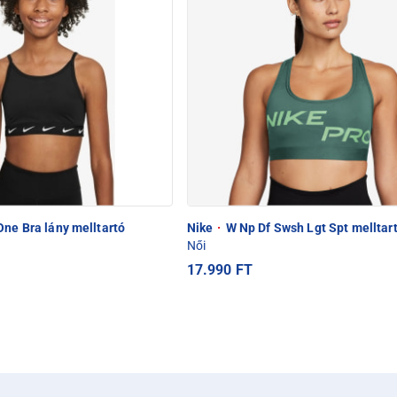
One Bra lány melltartó
Nike
·
W Np Df Swsh Lgt Spt melltar
Női
17.990 FT