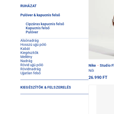
RUHÁZAT
Pulóver & kapucnis felső
Cipzáras kapucnis felső
Kapucnis felső
Pulóver
Alsónadrág
Hosszú ujjú póló
Kabát
Kiegészítők
Mellény
Nadrág
Rövid ujjú póló
Nike
·
Studio F
Rövidnadrág
Női
Ujjatlan felső
26.990 FT
KIEGÉSZÍTŐK & FELSZERELÉS