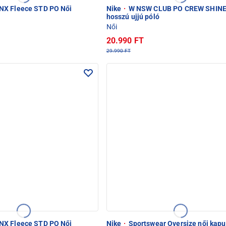
X Fleece STD PO Női
Nike
·
W NSW CLUB PO CREW SHINE
hosszú ujjú póló
Női
20.990 FT
29.990 FT
X Fleece STD PO Női
Nike
·
Sportswear Oversize női kapu