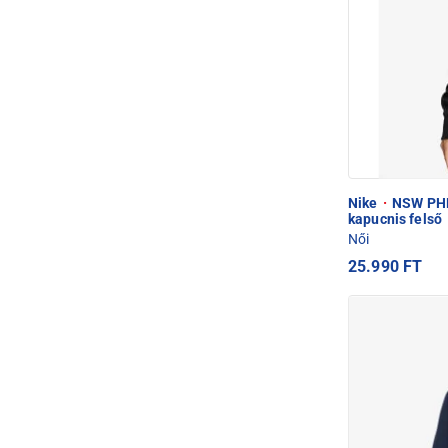
Nike
·
NSW PHN
kapucnis felső
Női
25.990 FT