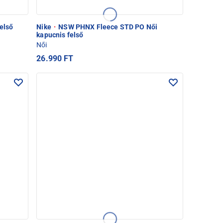
első
Nike
·
NSW PHNX Fleece STD PO Női
kapucnis felső
Női
26.990 FT