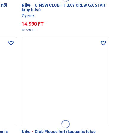
 női
Nike
·
G NSW CLUB FT BXY CREW GX STAR
lány felső
Gyerek
14.990 FT
18.990 FT
cnis
Nike
·
Club Fleece férfi kapucnis felső