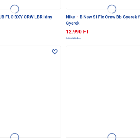
B FLC BXY CRW LBR lány
Nike
·
B Nsw Si Flc Crew Bb Gyerek f
Gyerek
12.990 FT
18.990 FT