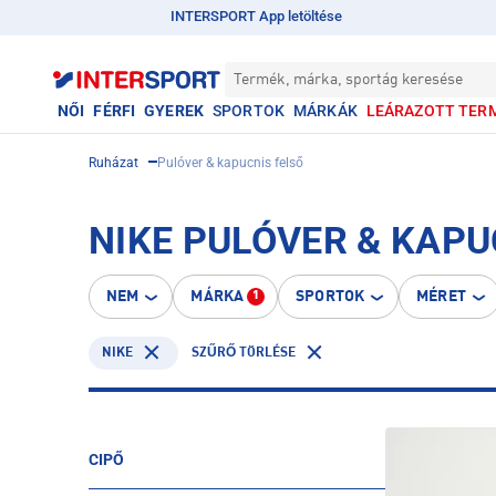
INTERSPORT App letöltése
Termék, márka, sportág keresése
NŐI
FÉRFI
GYEREK
SPORTOK
MÁRKÁK
LEÁRAZOTT TER
Ruházat
Pulóver & kapucnis felső
NIKE PULÓVER & KAPU
NEM
MÁRKA
SPORTOK
MÉRET
1
NIKE
SZŰRŐ TÖRLÉSE
CIPŐ