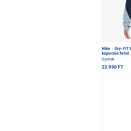
Nike
·
Dry-FIT 
kapucnis felső
Gyerek
23.990 FT