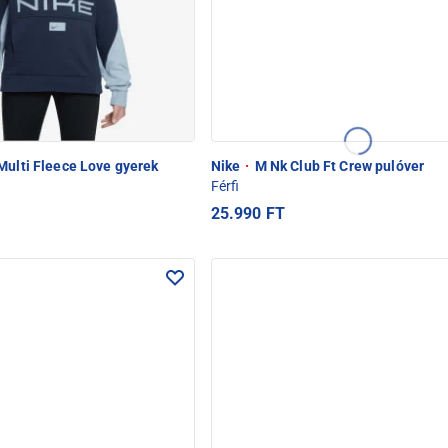
Multi Fleece Love gyerek
Nike
·
M Nk Club Ft Crew pulóver
Férfi
25.990 FT