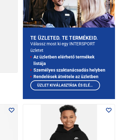
TE ÜZLETED. TE TERMÉKEID.
Válassz most ki egy INTERSPORT
üzletet
Az üzletben elérhető termékek
listája
Személyes szaktanácsadás helyben
Rendelések átvétele az üzletben
ÜZLET KIVÁLASZTÁSA ÉS ELÉRHETŐ TERMÉKEK MEGTEKINTÉSE