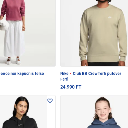
leece női kapucnis felső
Nike
·
Club BB Crew férfi pulóver
Férfi
24.990 FT