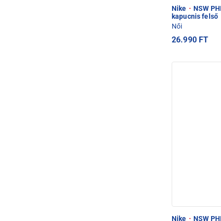
Nike
·
NSW PHN
kapucnis felső
Női
26.990 FT
Nike
·
NSW PHN