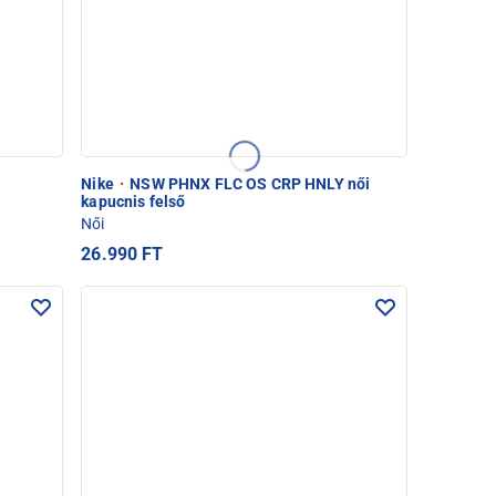
Nike
·
NSW PHNX FLC OS CRP HNLY női
kapucnis felső
Női
26.990 FT