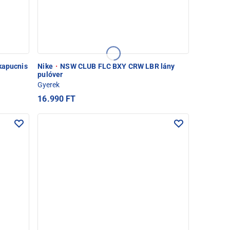
kapucnis
Nike
·
NSW CLUB FLC BXY CRW LBR lány
pulóver
Gyerek
16.990 FT