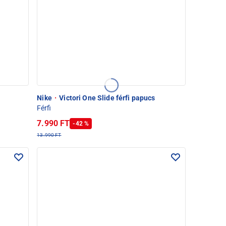
Nike
·
Victori One Slide férfi papucs
Férfi
7.990 FT
-42 %
13.990 FT