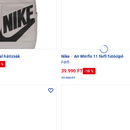
l hátizsák
Nike
·
Air Winflo 11 férfi futócipő
Férfi
 %
39.990 FT
-16 %
47.990 FT