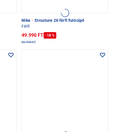
Nike
·
Structure 26 férfi futócipő
Férfi
49.990 FT
-18 %
60.990 FT