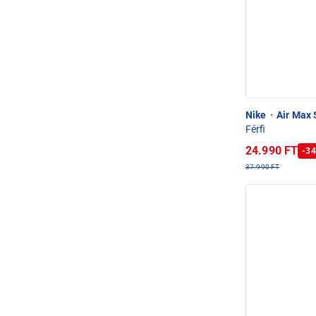
Nike
·
Air Max 
Férfi
24.990 FT
-34
37.990 FT