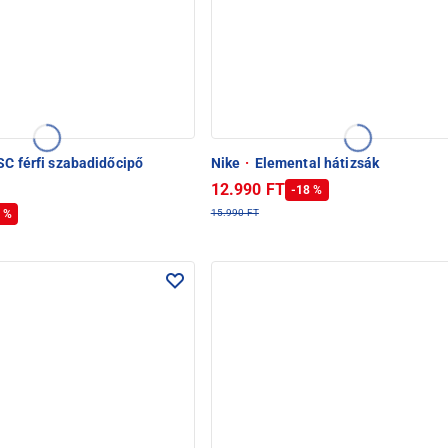
SC férfi szabadidőcipő
Nike
·
Elemental hátizsák
12.990 FT
-18 %
 %
15.990 FT