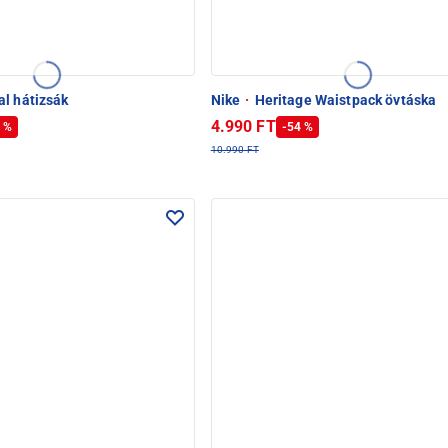
l hátizsák
Nike
·
Heritage Waistpack övtáska
4.990 FT
 %
-54 %
10.990 FT