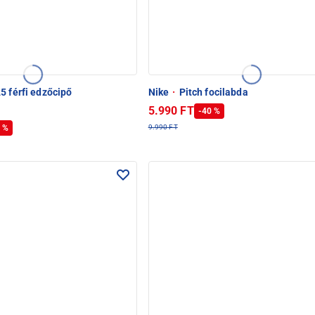
5 férfi edzőcipő
Nike
·
Pitch focilabda
5.990 FT
-40 %
 %
9.990 FT