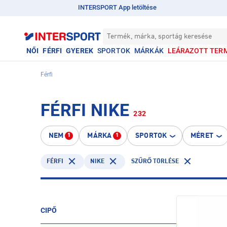
INTERSPORT App letöltése
Termék, márka, sportág keresése
NŐI
FÉRFI
GYEREK
SPORTOK
MÁRKÁK
LEÁRAZOTT TER
Férfi
FÉRFI NIKE
232
NEM
MÁRKA
SPORTOK
MÉRET
1
1
FÉRFI
NIKE
SZŰRŐ TÖRLÉSE
CIPŐ