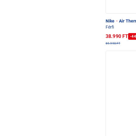
Nike
·
Air Therm
Férfi
38.990 FT
-44
69.990 FT