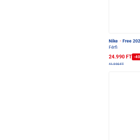
Nike
·
Free 202
Férfi
24.990 FT
-40
41.990 FT