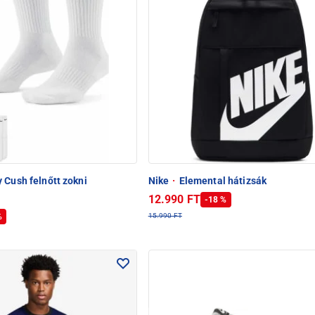
 Cush felnőtt zokni
Nike
·
Elemental hátizsák
12.990 FT
-18 %
%
15.990 FT