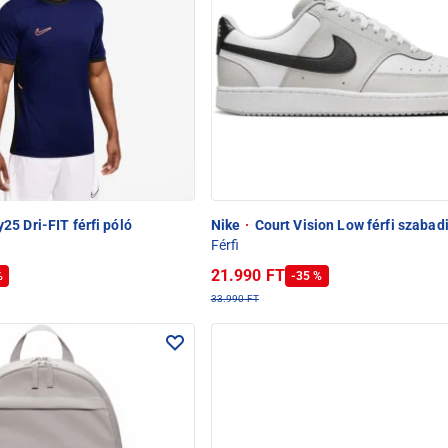
5 Dri-FIT férfi póló
Nike
·
Court Vision Low férfi szabad
Férfi
21.990 FT
%
-35 %
33.990 FT