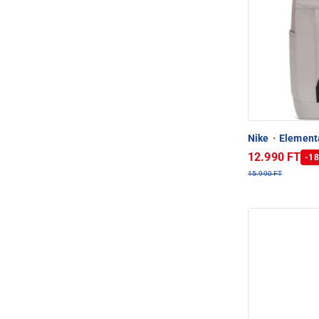
Nike
·
Elementa
12.990 FT
-18
15.990 FT