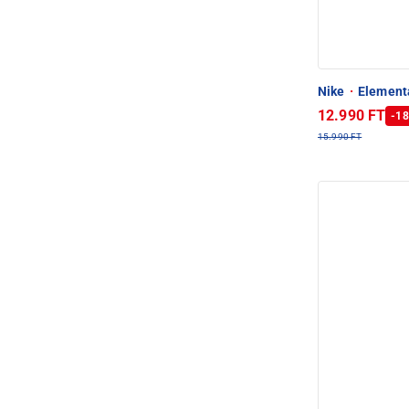
Nike
·
Elementa
12.990 FT
-18
15.990 FT