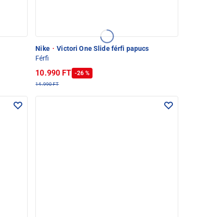
Nike
·
Victori One Slide férfi papucs
Férfi
10.990 FT
-26 %
14.990 FT