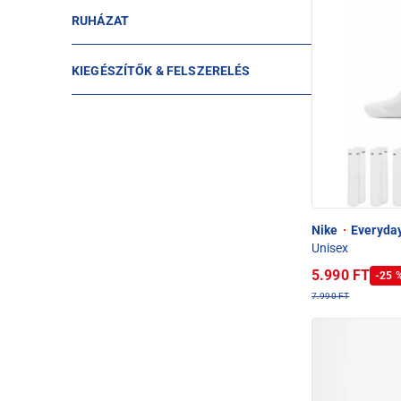
RUHÁZAT
KIEGÉSZÍTŐK & FELSZERELÉS
Nike
·
Everyday
Unisex
5.990 FT
-25 
7.990 FT