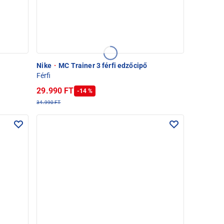
Nike
·
MC Trainer 3 férfi edzőcipő
Férfi
29.990 FT
-14 %
34.990 FT