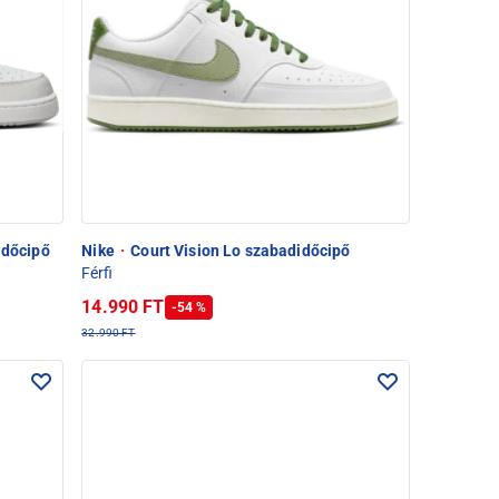
időcipő
Nike
·
Court Vision Lo szabadidőcipő
Férfi
14.990 FT
-54 %
32.990 FT