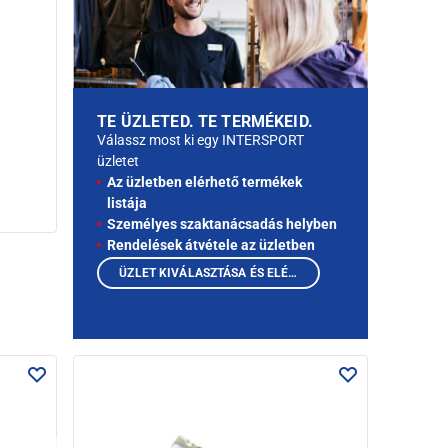
TE ÜZLETED. TE TERMÉKEID.
Válassz most ki egy INTERSPORT
üzletet
Az üzletben elérhető termékek
listája
Személyes szaktanácsadás helyben
Rendelések átvétele az üzletben
ÜZLET KIVÁLASZTÁSA ÉS ELÉRHETŐ TERMÉKEK MEGTEKINTÉSE