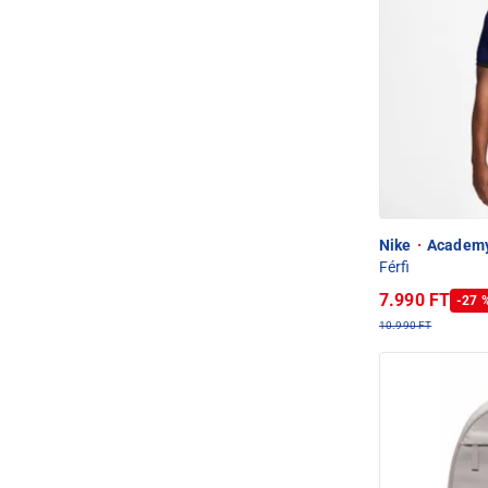
Nike
·
Academy2
Férfi
7.990 FT
-27 
10.990 FT