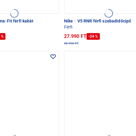
a-Fit férfi kabát
Nike
·
V5 RNR férfi szabadidőcipő
Férfi
27.990 FT
 %
-24 %
36.990 FT