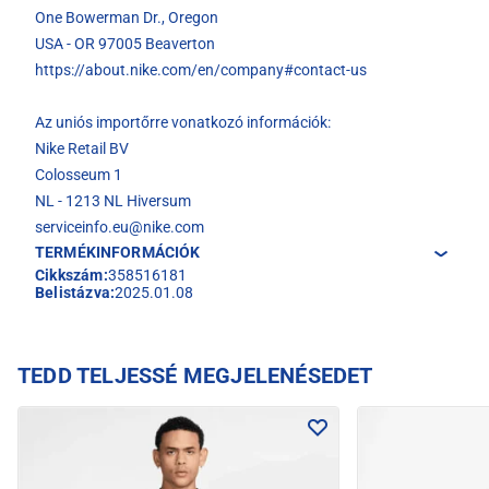
One Bowerman Dr., Oregon
USA - OR 97005 Beaverton
https://about.nike.com/en/company#contact-us
Az uniós importőrre vonatkozó információk:
Nike Retail BV
Colosseum 1
NL - 1213 NL Hiversum
serviceinfo.eu@nike.com
TERMÉKINFORMÁCIÓK
Cikkszám:
358516181
Belistázva:
2025.01.08
TEDD TELJESSÉ MEGJELENÉSEDET