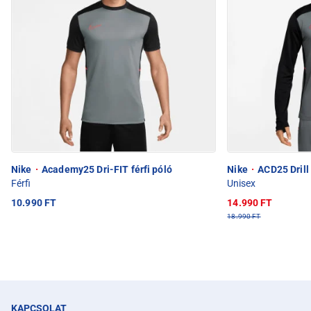
Nike
·
Academy25 Dri-FIT férfi póló
Nike
·
ACD25 Drill 
Férfi
Unisex
10.990 FT
14.990 FT
18.990 FT
KAPCSOLAT