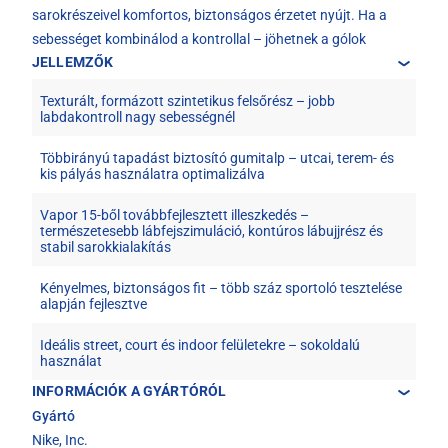
sarokrészeivel komfortos, biztonságos érzetet nyújt. Ha a
sebességet kombinálod a kontrollal – jöhetnek a gólok
JELLEMZŐK
Texturált, formázott szintetikus felsőrész – jobb
labdakontroll nagy sebességnél
Többirányú tapadást biztosító gumitalp – utcai, terem- és
kis pályás használatra optimalizálva
Vapor 15-ből továbbfejlesztett illeszkedés –
természetesebb lábfejszimuláció, kontúros lábujjrész és
stabil sarokkialakítás
Kényelmes, biztonságos fit – több száz sportoló tesztelése
alapján fejlesztve
Ideális street, court és indoor felületekre – sokoldalú
használat
INFORMÁCIÓK A GYÁRTÓRÓL
Gyártó
Nike, Inc.