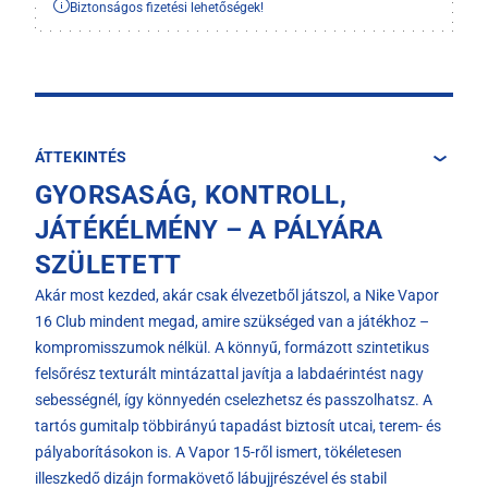
Biztonságos fizetési lehetőségek!
ÁTTEKINTÉS
GYORSASÁG, KONTROLL,
JÁTÉKÉLMÉNY – A PÁLYÁRA
SZÜLETETT
Akár most kezded, akár csak élvezetből játszol, a Nike Vapor
16 Club mindent megad, amire szükséged van a játékhoz –
kompromisszumok nélkül. A könnyű, formázott szintetikus
felsőrész texturált mintázattal javítja a labdaérintést nagy
sebességnél, így könnyedén cselezhetsz és passzolhatsz. A
tartós gumitalp többirányú tapadást biztosít utcai, terem- és
pályaborításokon is. A Vapor 15-ről ismert, tökéletesen
illeszkedő dizájn formakövető lábujjrészével és stabil