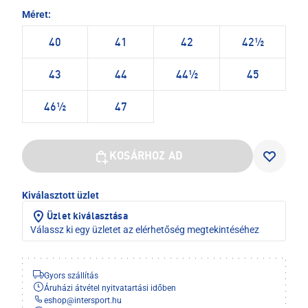
Méret:
40
41
42
42½
43
44
44½
45
46½
47
KOSÁRHOZ AD
Kiválasztott üzlet
Üzlet kiválasztása
Válassz ki egy üzletet az elérhetőség megtekintéséhez
Gyors szállítás
Áruházi átvétel nyitvatartási időben
eshop
@
intersport.hu