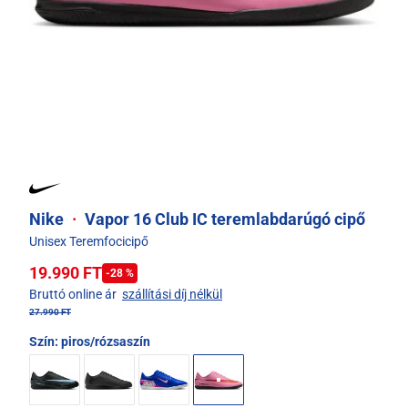
Nike
·
Vapor 16 Club IC teremlabdarúgó cipő
Unisex Teremfocicipő
19.990 FT
-28 %
Bruttó online ár
szállítási díj nélkül
27.990 FT
Szín:
piros/rózsaszín