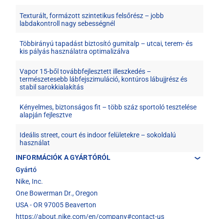
Texturált, formázott szintetikus felsőrész – jobb
labdakontroll nagy sebességnél
Többirányú tapadást biztosító gumitalp – utcai, terem- és
kis pályás használatra optimalizálva
Vapor 15-ből továbbfejlesztett illeszkedés –
természetesebb lábfejszimuláció, kontúros lábujjrész és
stabil sarokkialakítás
Kényelmes, biztonságos fit – több száz sportoló tesztelése
alapján fejlesztve
Ideális street, court és indoor felületekre – sokoldalú
használat
INFORMÁCIÓK A GYÁRTÓRÓL
Gyártó
Nike, Inc.
One Bowerman Dr., Oregon
USA - OR 97005 Beaverton
https://about.nike.com/en/company#contact-us