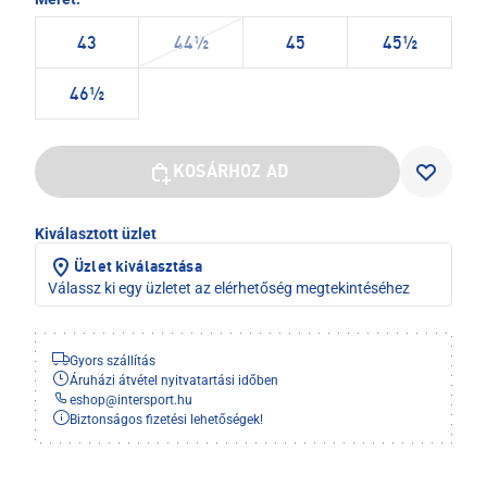
43
44½
45
45½
46½
KOSÁRHOZ AD
Kiválasztott üzlet
Üzlet kiválasztása
Válassz ki egy üzletet az elérhetőség megtekintéséhez
Gyors szállítás
Áruházi átvétel nyitvatartási időben
eshop
@
intersport.hu
Biztonságos fizetési lehetőségek!