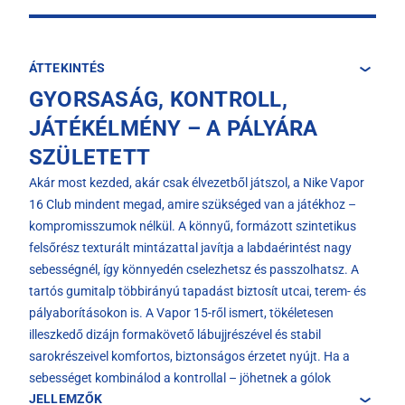
ÁTTEKINTÉS
GYORSASÁG, KONTROLL,
JÁTÉKÉLMÉNY – A PÁLYÁRA
SZÜLETETT
Akár most kezded, akár csak élvezetből játszol, a Nike Vapor
16 Club mindent megad, amire szükséged van a játékhoz –
kompromisszumok nélkül. A könnyű, formázott szintetikus
felsőrész texturált mintázattal javítja a labdaérintést nagy
sebességnél, így könnyedén cselezhetsz és passzolhatsz. A
tartós gumitalp többirányú tapadást biztosít utcai, terem- és
pályaborításokon is. A Vapor 15-ről ismert, tökéletesen
illeszkedő dizájn formakövető lábujjrészével és stabil
sarokrészeivel komfortos, biztonságos érzetet nyújt. Ha a
sebességet kombinálod a kontrollal – jöhetnek a gólok
JELLEMZŐK