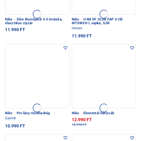
Nike
·
Slim Waistpack 4.0 övtáska,
Nike
·
U NK DF CLUB CAP U CB
elasztikus cipzár
MTSWSH L sapka, S/M
Unisex
11.990 FT
11.990 FT
Nike
·
Pro lány rövidnadrág
Nike
·
Elemental hátizsák
Gyerek
12.990 FT
15.990 FT
10.990 FT