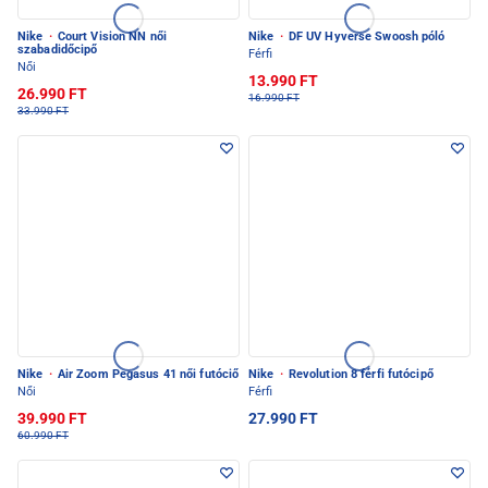
Nike
·
Court Vision NN női
Nike
·
DF UV Hyverse Swoosh póló
szabadidőcipő
Férfi
Női
13.990 FT
26.990 FT
16.990 FT
33.990 FT
Nike
·
Air Zoom Pegasus 41 női futóciő
Nike
·
Revolution 8 férfi futócipő
Női
Férfi
39.990 FT
27.990 FT
60.990 FT