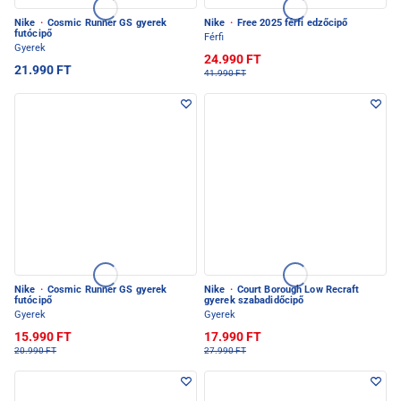
Nike
·
Cosmic Runner GS gyerek
Nike
·
Free 2025 férfi edzőcipő
futócipő
Férfi
Gyerek
24.990 FT
21.990 FT
41.990 FT
Nike
·
Cosmic Runner GS gyerek
Nike
·
Court Borough Low Recraft
futócipő
gyerek szabadidőcipő
Gyerek
Gyerek
15.990 FT
17.990 FT
20.990 FT
27.990 FT