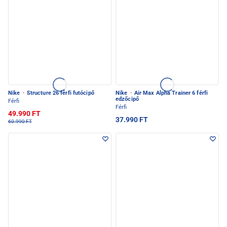
Nike
·
Structure 26 férfi futócipő
Nike
·
Air Max Alpha Trainer 6 férfi
edzőcipő
Férfi
Férfi
49.990 FT
37.990 FT
60.990 FT