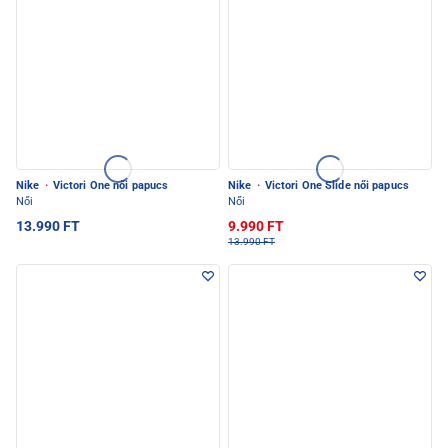
Nike
·
Victori One női papucs
Nike
·
Victori One Slide női papucs
Női
Női
13.990 FT
9.990 FT
13.990 FT