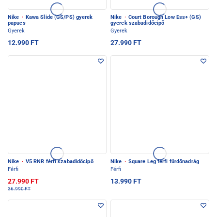
Nike
·
Kawa Slide (GS/PS) gyerek
Nike
·
Court Borough Low Ess+ (GS)
papucs
gyerek szabadidőcipő
Gyerek
Gyerek
12.990 FT
27.990 FT
Nike
·
V5 RNR férfi szabadidőcipő
Nike
·
Square Leg férfi fürdőnadrág
Férfi
Férfi
27.990 FT
13.990 FT
36.990 FT