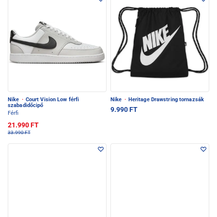
Nike
·
Court Vision Low férfi
Nike
·
Heritage Drawstring tornazsák
szabadidőcipő
9.990 FT
Férfi
21.990 FT
33.990 FT