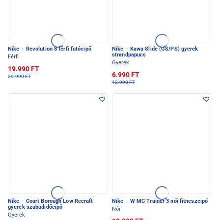
Nike
·
Revolution 8 férfi futócipő
Nike
·
Kawa Slide (GS/PS) gyerek
strandpapucs
Férfi
Gyerek
19.990 FT
6.990 FT
29.990 FT
12.990 FT
Nike
·
Court Borough Low Recraft
Nike
·
W MC Trainer 3 női fitneszcipő
gyerek szabadidőcipő
Női
Gyerek