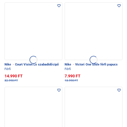
Nike
·
Court Vision Lo szabadidőcipő
Nike
·
Victori One Slide férfi papucs
Férfi
Férfi
14.990 FT
7.990 FT
32.990 FT
13.990 FT