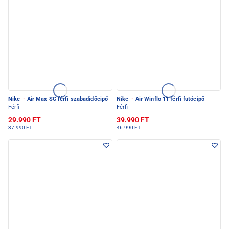
Nike
·
Air Max SC férfi szabadidőcipő
Nike
·
Air Winflo 11 férfi futócipő
Férfi
Férfi
29.990 FT
39.990 FT
37.990 FT
46.990 FT