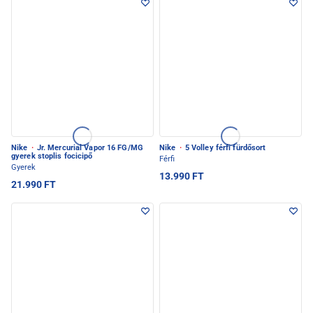
Nike
·
Jr. Mercurial Vapor 16 FG/MG
Nike
·
5 Volley férfi fürdősort
gyerek stoplis focicipő
Férfi
Gyerek
13.990 FT
21.990 FT