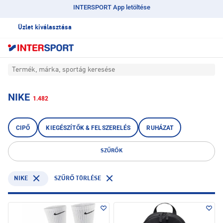
INTERSPORT App letöltése
Üzlet kiválasztása
Termék, márka, sportág keresése
NIKE
1.482
CIPŐ
KIEGÉSZÍTŐK & FELSZERELÉS
RUHÁZAT
SZŰRŐK
NIKE
SZŰRŐ TÖRLÉSE