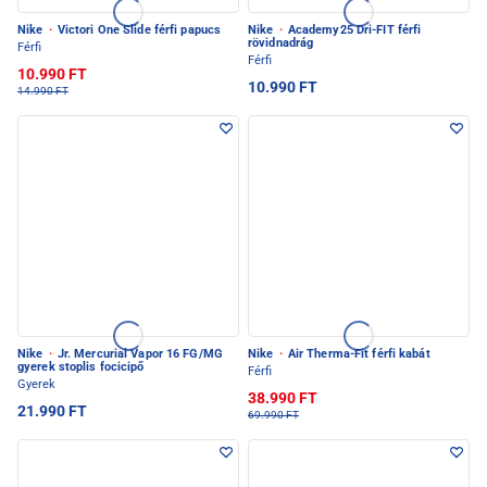
Nike
·
Victori One Slide férfi papucs
Nike
·
Academy25 Dri-FIT férfi
rövidnadrág
Férfi
Férfi
10.990 FT
10.990 FT
14.990 FT
Nike
·
Jr. Mercurial Vapor 16 FG/MG
Nike
·
Air Therma-Fit férfi kabát
gyerek stoplis focicipő
Férfi
Gyerek
38.990 FT
21.990 FT
69.990 FT