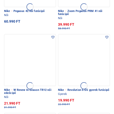
Nike
·
Pegasus 42 női futócipő
Nike
·
Zoom Pegasus PRM 41 női
futócipő
Női
Női
60.990 FT
39.990 FT
58.990 FT
Nike
·
W Renew In-Season TR12 női
Nike
·
Revolution 6 GS gyerek futócipő
edzőcipő
Gyerek
Női
19.990 FT
21.990 FT
22.990 FT
31.990 FT