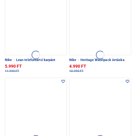
Nike
·
Lean telefontartó karpánt
Nike
·
Heritage Waistpack övtáska
5.990 FT
4.990 FT
11.990 FT
10.990 FT