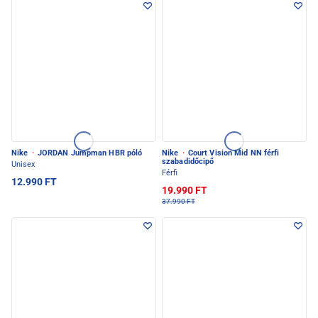
Nike
·
JORDAN Jumpman HBR póló
Nike
·
Court Vision Mid NN férfi
szabadidőcipő
Unisex
Férfi
12.990 FT
19.990 FT
37.990 FT