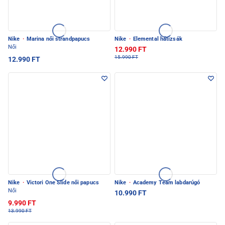
Nike
·
Marina női strandpapucs
Nike
·
Elemental hátizsák
Női
12.990 FT
15.990 FT
12.990 FT
Nike
·
Victori One Slide női papucs
Nike
·
Academy Team labdarúgó
Női
10.990 FT
9.990 FT
13.990 FT