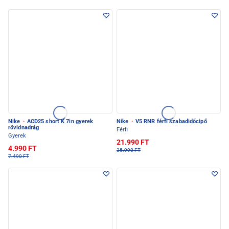
Nike
·
ACD25 short K 7in gyerek
Nike
·
V5 RNR férfi szabadidőcipő
rövidnadrág
Férfi
Gyerek
21.990 FT
4.990 FT
35.990 FT
7.490 FT