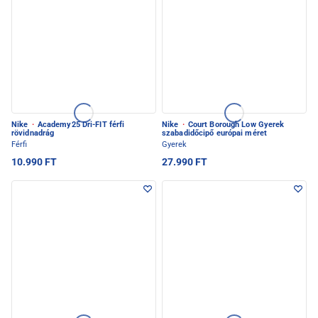
Nike
·
Academy25 Dri-FIT férfi
Nike
·
Court Borough Low Gyerek
rövidnadrág
szabadidőcipő európai méret
Férfi
Gyerek
10.990 FT
27.990 FT