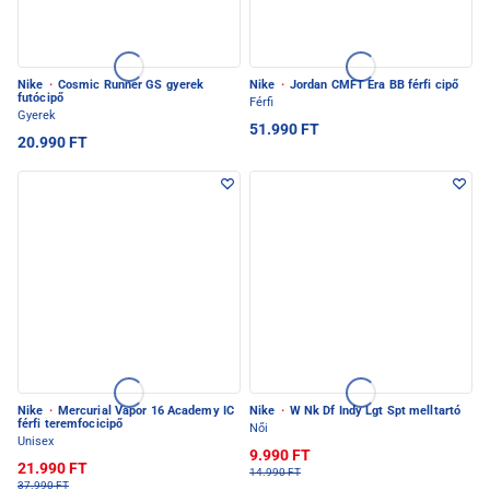
Nike
·
Cosmic Runner GS gyerek
Nike
·
Jordan CMFT Era BB férfi cipő
futócipő
Férfi
Gyerek
51.990 FT
20.990 FT
Nike
·
Mercurial Vapor 16 Academy IC
Nike
·
W Nk Df Indy Lgt Spt melltartó
férfi teremfocicipő
Női
Unisex
9.990 FT
21.990 FT
14.990 FT
37.990 FT