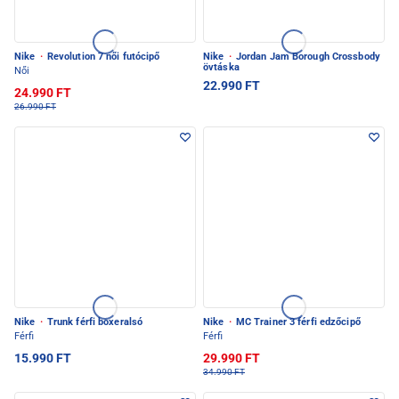
Nike
·
Revolution 7 női futócipő
Nike
·
Jordan Jam Borough Crossbody
övtáska
Női
22.990 FT
24.990 FT
26.990 FT
Nike
·
Trunk férfi boxeralsó
Nike
·
MC Trainer 3 férfi edzőcipő
Férfi
Férfi
15.990 FT
29.990 FT
34.990 FT