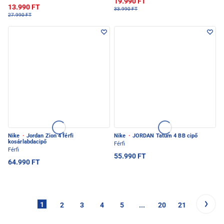
19.990 FT
13.990 FT
33.990 FT
27.990 FT
Nike
·
Jordan Zion 4 férfi
Nike
·
JORDAN Tatum 4 BB cipő
kosárlabdacipő
Férfi
Férfi
55.990 FT
64.990 FT
1
2
3
4
5
...
20
21