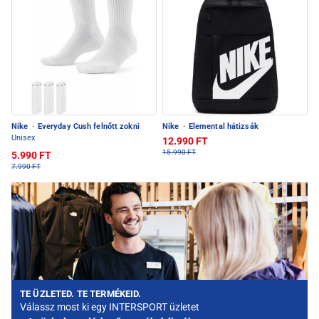
Nike
·
Everyday Cush felnőtt zokni
Nike
·
Elemental hátizsák
Unisex
12.990 FT
15.990 FT
5.990 FT
7.990 FT
TE ÜZLETED. TE TERMÉKEID.
Válassz most ki egy INTERSPORT üzletet