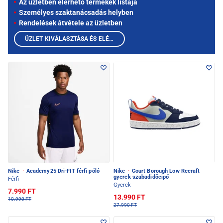
Az üzletben elérhető termékek listája
Személyes szaktanácsadás helyben
Rendelések átvétele az üzletben
ÜZLET KIVÁLASZTÁSA ÉS ELÉRHETŐ TERMÉKEK MEGTEKINTÉSE
Nike
·
Academy25 Dri-FIT férfi póló
Nike
·
Court Borough Low Recraft
gyerek szabadidőcipő
Férfi
Gyerek
7.990 FT
13.990 FT
10.990 FT
27.990 FT