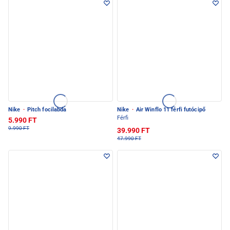
Nike
·
Pitch focilabda
Nike
·
Air Winflo 11 férfi futócipő
Férfi
5.990 FT
9.990 FT
39.990 FT
47.990 FT