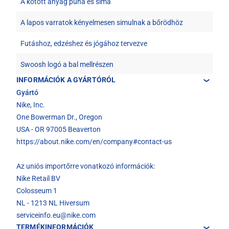
A kötött anyag puha és sima
A lapos varratok kényelmesen simulnak a bőrödhöz
Futáshoz, edzéshez és jógához tervezve
Swoosh logó a bal mellrészen
INFORMÁCIÓK A GYÁRTÓRÓL
Gyártó
Nike, Inc.
One Bowerman Dr., Oregon
USA - OR 97005 Beaverton
https://about.nike.com/en/company#contact-us
Az uniós importőrre vonatkozó információk:
Nike Retail BV
Colosseum 1
NL - 1213 NL Hiversum
serviceinfo.eu@nike.com
TERMÉKINFORMÁCIÓK