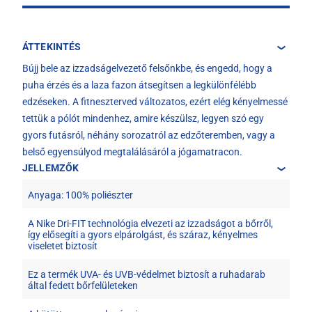
ÁTTEKINTÉS
Bújj bele az izzadságelvezető felsőnkbe, és engedd, hogy a
puha érzés és a laza fazon átsegítsen a legkülönfélébb
edzéseken. A fitneszterved változatos, ezért elég kényelmessé
tettük a pólót mindenhez, amire készülsz, legyen szó egy
gyors futásról, néhány sorozatról az edzőteremben, vagy a
belső egyensúlyod megtalálásáról a jógamatracon.
JELLEMZŐK
Anyaga: 100% poliészter
A Nike Dri-FIT technológia elvezeti az izzadságot a bőrről,
így elősegíti a gyors elpárolgást, és száraz, kényelmes
viseletet biztosít
Ez a termék UVA- és UVB-védelmet biztosít a ruhadarab
által fedett bőrfelületeken