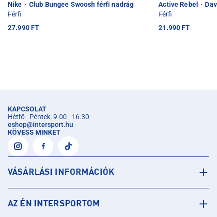
Nike
·
Club Bungee Swoosh férfi nadrág
Active Rebel
·
Davi
Férfi
Férfi
27.990 FT
21.990 FT
KAPCSOLAT
Hétfő - Péntek: 9.00 - 16.30
eshop
@
intersport.hu
KÖVESS MINKET
VÁSÁRLÁSI INFORMÁCIÓK
AZ ÉN INTERSPORTOM