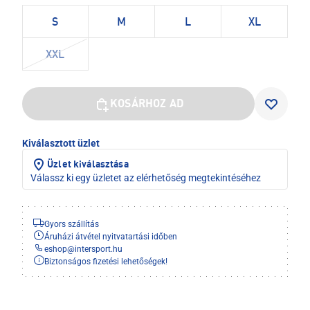
S
M
L
XL
XXL
KOSÁRHOZ AD
Kiválasztott üzlet
Üzlet kiválasztása
Válassz ki egy üzletet az elérhetőség megtekintéséhez
Gyors szállítás
Áruházi átvétel nyitvatartási időben
eshop
@
intersport.hu
Biztonságos fizetési lehetőségek!