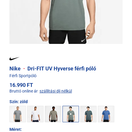
Nike
·
Dri-FIT UV Hyverse férfi póló
Férfi Sportpóló
16.990 FT
Bruttó online ár
szállítási díj nélkül
Szín:
zöld
Méret: