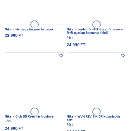
Nike
·
Heritage Eugene hátizsák
Nike
·
Jordan Dri-FIT Sport Crossover
férfi ujjatlan kapucnis felső
23.990 FT
Férfi
24.990 FT
Nike
·
Club BB Crew férfi pulóver
Nike
·
WVN REV 6IN BR kosárlabda
sort
Férfi
Férfi
24.990 FT