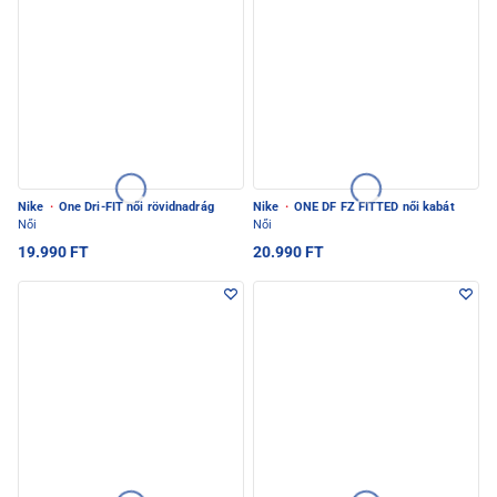
Nike
·
One Dri-FIT női rövidnadrág
Nike
·
ONE DF FZ FITTED női kabát
Női
Női
19.990 FT
20.990 FT