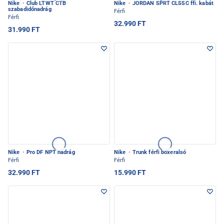
Nike
·
Club LTWT CTB
Nike
·
JORDAN SPRT CLSSC ffi. kabát
szabadidőnadrág
Férfi
Férfi
32.990 FT
31.990 FT
Nike
·
Pro DF NPT nadrág
Nike
·
Trunk férfi boxeralsó
Férfi
Férfi
32.990 FT
15.990 FT