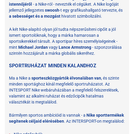
istennőjéről
- a Nike-ról - nevezték el cégüket. A Nike logóját
jellemző jellegzetes
swoosh
-t egy grafikushallgató tervezte, és
a sebességet és a mozgást
hivatott szimbolizálni.
A két Nike-alapító olyan jól tudta népszerűsíteni cipőit a jól
ismert sportolóknak, hogy a márka hamarosan a
sportsikerekkel társult. A sportipar híres személyiségeinek -
mint
Michael Jordan
vagy
Lance Armstrong
- szponzorálása
szintén hozzájárult a márka globális sikeréhez.
SPORTRUHÁZAT MINDEN KALANDHOZ
Ma a Nike a
sporteszközgyártók élvonalában van
, és szinte
minden sportághoz kínál megfelelő sportruházatot. Az
INTESPORT Nike webáruházában a megfelelő felszerelések,
valamint az alkalmi ruházat és edzőcipők hatalmas
választékát is megtalálod.
Bármilyen sportos ambícióid is vannak - a
Nike sporttermékek
segítenek céljaid elérésében
. Az INTERSPORT-on megtalálod: