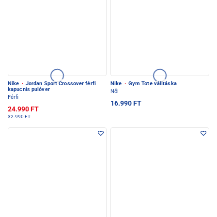
Nike
·
Jordan Sport Crossover férfi
Nike
·
Gym Tote válltáska
kapucnis pulóver
Női
Férfi
16.990 FT
24.990 FT
32.990 FT