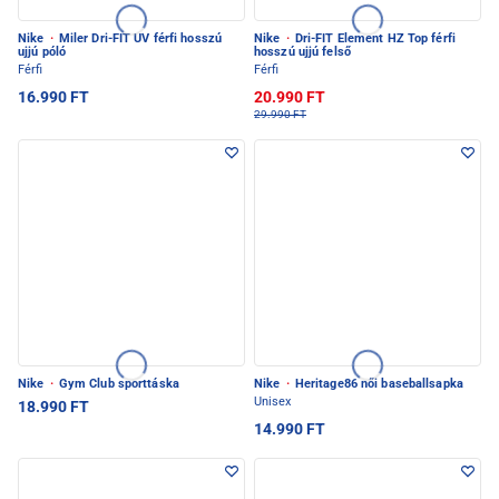
Nike
·
Miler Dri-FIT UV férfi hosszú
Nike
·
Dri-FIT Element HZ Top férfi
ujjú póló
hosszú ujjú felső
Férfi
Férfi
16.990 FT
20.990 FT
29.990 FT
Nike
·
Gym Club sporttáska
Nike
·
Heritage86 női baseballsapka
Unisex
18.990 FT
14.990 FT