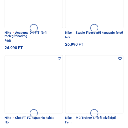
Nike
·
Academy Dri-FIT férfi
Nike
·
Studio Fleece női kapucnis felső
melegítőnadrág
Női
Férfi
26.990 FT
24.990 FT
Nike
·
Club FT FZ kapucnis kabát
Nike
·
MC Trainer 3 férfi edzőcipő
Női
Férfi