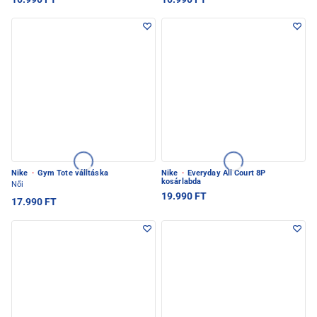
Nike
·
Gym Tote válltáska
Nike
·
Everyday All Court 8P
kosárlabda
Női
19.990 FT
17.990 FT