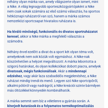
néhány olyan márka van, amely világszerte olyan ismert, mint
a Nike. A világ legnagyobb sporteszközgyártójaként a Nike
nem csak sokak számára az első számú választás, ha sportos
hétköznapi ruházatról van szó, hanem a márka számos
nemzetközi sportcsapat hivatalos ruházata is.
Ha kiváló minőségű, funkcionális és divatos sportruházatot
keresel
, akkor a Nike márka a megfelelő választás a
számodra.
Néhány évvel ezelőtt a divat és a sport két olyan téma volt,
amelyeknek nem sok közük volt egymáshoz. A Nike-nak
köszönhetően a helyzet megváltozott: A márka lebontotta a
szigorú határokat, és olyan kollekciókat dobott piacra, amelyek
divatosak, mégis funkcionálisak
. Akár a
mindennapi
edzéshez
, vagy akár laza szabadidős megjelenéshez, a Nike
ruházat mindig trendi és menő. Legyen szó Nike sportcipőről,
alkalmi pólóról vagy nadrágról, a Nike kreációi szinte bármilyen
más öltözékkel könnyedén kombinálhatók.
A márka semmit sem bíz a véletlenre a gyártás során. A
kiterjedt kutatások és a folyamatos termékoptimalizálás