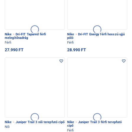
Nike
·
Dri-FIT Tapared férfi
Nike
·
Dri-FIT Energy férfi hosszú ujjú
melegítőnadrág
póló
Férfi
Férfi
27.990 FT
28.990 FT
Nike
·
Juniper Trail 3 női terepfutó cipő
Nike
·
Juniper Trail 3 férfi terepfutó
cipő
Női
Férfi