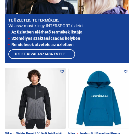
TE ÜZLETED. TE TERMÉKEID.
Válassz most ki egy INTERSPORT üzletet
Az üzletben elérhető termékek listája
Személyes szaktanácsadás helyben
Rendelések átvétele az üzletben
ÜZLET KIVÁLASZTÁSA ÉS ELÉRHETŐ TERMÉKEK MEGTEKINTÉSE
Nike
·
Stride Repel UV férfi futókabát
Nike
·
Jordan MJ Baseline Fleece