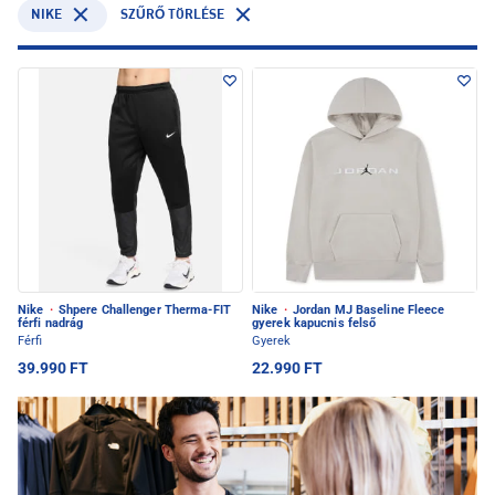
NIKE
SZŰRŐ TÖRLÉSE
Nike
·
Shpere Challenger Therma-FIT
Nike
·
Jordan MJ Baseline Fleece
férfi nadrág
gyerek kapucnis felső
Férfi
Gyerek
39.990 FT
22.990 FT