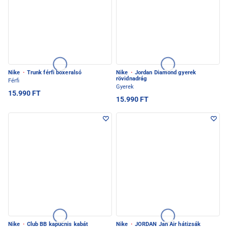
Nike
·
Trunk férfi boxeralsó
Nike
·
Jordan Diamond gyerek
rövidnadrág
Férfi
Gyerek
15.990 FT
15.990 FT
Nike
·
Club BB kapucnis kabát
Nike
·
JORDAN Jan Air hátizsák