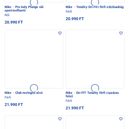
Nike
·
Pro Indy Plunge női
Nike
·
Totality Dri-Fitt férfi edzőnadrág
sportmelltartó
Férfi
Női
20.990 FT
20.990 FT
Nike
·
Club melegítő alsó
Nike
·
Dri-FIT Totality férfi cipzáras
felső
Férfi
Férfi
21.990 FT
21.990 FT