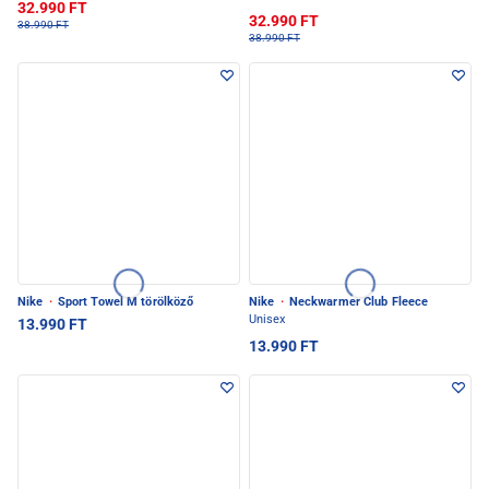
32.990 FT
32.990 FT
38.990 FT
38.990 FT
Nike
·
Sport Towel M törölköző
Nike
·
Neckwarmer Club Fleece
Unisex
13.990 FT
13.990 FT