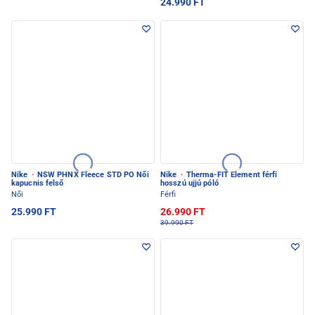
24.990 FT
Nike
·
NSW PHNX Fleece STD PO Női
Nike
·
Therma-FIT Element férfi
kapucnis felső
hosszú ujjú póló
Női
Férfi
25.990 FT
26.990 FT
39.990 FT