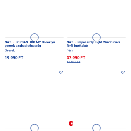
Nike
·
JORDAN JDB MY Brooklyn
Nike
·
Impossibly Light Windrunner
gyerek szabadidőnadrág
férfi futókabát
Gyerek
Férfi
19.990 FT
37.990 FT
47.990 FT
Új