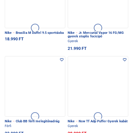
Nike
·
Brasilia M Duffel 9.5 sporttáska
Nike
·
Jr. Mercurial Vapor 16 FG/MG
gyerek stoplis focicipő
18.990 FT
Gyerek
21.990 FT
Nike
·
Club BB férfi melegítőnadrág
Nike
·
Nsw Tf Adp Puffer Gyerek kabát
Férfi
Gyerek