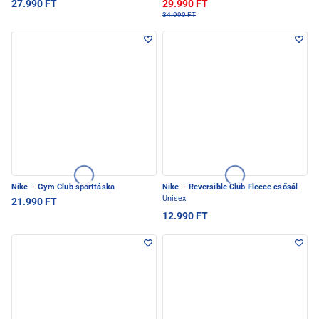
27.990 FT
29.990 FT
34.990 FT
Nike
·
Gym Club sporttáska
Nike
·
Reversible Club Fleece csősál
Unisex
21.990 FT
12.990 FT