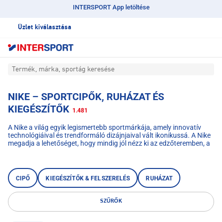
INTERSPORT App letöltése
Üzlet kiválasztása
Termék, márka, sportág keresése
NIKE – SPORTCIPŐK, RUHÁZAT ÉS
KIEGÉSZÍTŐK
1.481
A Nike a világ egyik legismertebb sportmárkája, amely innovatív
technológiáival és trendformáló dizájnjaival vált ikonikussá. A Nike
megadja a lehetőséget, hogy mindig jól nézz ki az edzőteremben, a
futópályán, vagy bárhol bármerre is jársz. Válogass cipők,
edzőruházat és kiegészítők széles választékából – női, férfi és
gyerekmodellek elérhetők! #justdoit
CIPŐ
KIEGÉSZÍTŐK & FELSZERELÉS
RUHÁZAT
SZŰRŐK