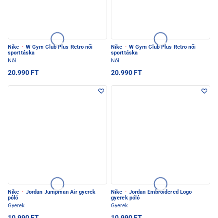
Nike
·
W Gym Club Plus Retro női
Nike
·
W Gym Club Plus Retro női
sporttáska
sporttáska
Női
Női
20.990 FT
20.990 FT
Nike
·
Jordan Jumpman Air gyerek
Nike
·
Jordan Embroidered Logo
póló
gyerek póló
Gyerek
Gyerek
10.990 FT
10.990 FT