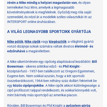
révén a Nike mindig a helyzet magaslatán van
, és olyan
termékeket hoz létre, amelyek a legmagasabb
követelményeknek is megfelelnek. Győződj meg róla saját
szemeddel, és nézd át a modellek széles választékát itt az
INTERSPORT online áruházában.
A VILÁG LEGNAGYOBB SPORTCIKK GYÁRTÓJA
Nike pólók
,
Nike cipők
vagy
kiegészítők
: a világhírű gyártó
vonzó dizájnjai sokak számára váltak divatos
életmód- és
edzőruhává
a magánéletben.
A Nike sikertörténete egy cipőcég alapításával kezdődött:
Bill
Bowerman
- sikeres atlétikai edző - és
Phil Knight
-
középtávfutó - 1957-ben találkozott az Oregoni Egyetemen,
Eugene-ben. Nem sokkal azután, hogy a két sportoló
összebarátkozott, 1964-ben néhány száz dollárt fektettek be
egy
közös cipőprojektbe
. A Nike cipők akkori különlegessége: a
cipő profilozott talppal rendelkezett, és sokkal könnyebb volt,
mint bármely más sportcipő az amerikai piacon.
Röviden, Bill Bowerman és Phil Knight a
győzelem görög