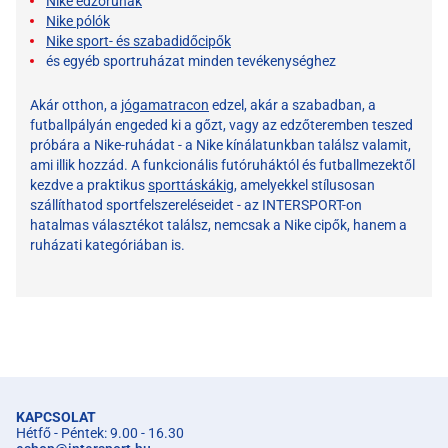
Nike edzőruhák
Nike pólók
Nike sport- és szabadidőcipők
és egyéb sportruházat minden tevékenységhez
Akár otthon, a
jógamatracon
edzel, akár a szabadban, a
futballpályán engeded ki a gőzt, vagy az edzőteremben teszed
próbára a Nike-ruhádat - a Nike kínálatunkban találsz valamit,
ami illik hozzád. A funkcionális futóruháktól és futballmezektől
kezdve a praktikus
sporttáskákig
, amelyekkel stílusosan
szállíthatod sportfelszereléseidet - az INTERSPORT-on
hatalmas választékot találsz, nemcsak a Nike cipők, hanem a
ruházati kategóriában is.
KAPCSOLAT
Hétfő - Péntek: 9.00 - 16.30