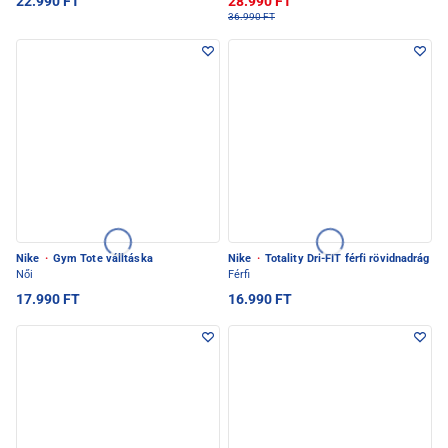
22.990 FT
28.990 FT
36.990 FT
Nike
·
Gym Tote válltáska
Nike
·
Totality Dri-FIT férfi rövidnadrág
Női
Férfi
17.990 FT
16.990 FT