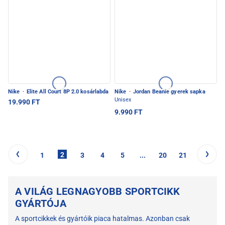
Nike
·
Elite All Court 8P 2.0 kosárlabda
Nike
·
Jordan Beanie gyerek sapka
Unisex
19.990 FT
9.990 FT
2
1
3
4
5
...
20
21
A VILÁG LEGNAGYOBB SPORTCIKK
GYÁRTÓJA
A sportcikkek és gyártóik piaca hatalmas. Azonban csak