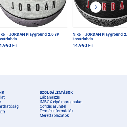
ike
·
JORDAN Playground 2.0 8P
Nike
·
JORDAN Playground 2.
osárlabda
kosárlabda
4.990 FT
14.990 FT
NK
SZOLGÁLTATÁSOK
lat
Lábanalízis
k
IMBOX cipőimpregnálás
arthatóság
Cofidis áruhitel
Termékinformációk
IER
Mérettáblázatok