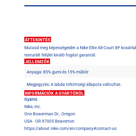
ÁTTEKINTÉS
Mutasd meg képességeidet a Nike Elite All-Court 8P kosárlab
texturált felület kiváló fogást garantál.
JELLEMZŐK
Anyaga: 85% gumi és 15% műbőr
Megjegyzés: A labda töltöttségi állapota változhat.
INFORMÁCIÓK A GYÁRTÓRÓL
Gyártó
Nike, Inc.
One Bowerman Dr., Oregon
USA - OR 97005 Beaverton
https://about.nike.com/en/company#contact-us