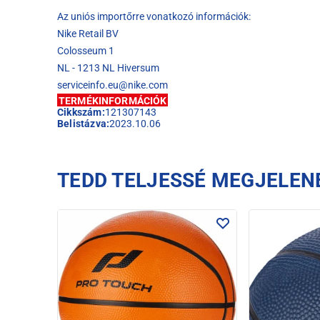
Az uniós importőrre vonatkozó információk:
Nike Retail BV
Colosseum 1
NL - 1213 NL Hiversum
serviceinfo.eu@nike.com
TERMÉKINFORMÁCIÓK
Cikkszám:
121307143
Belistázva:
2023.10.06
TEDD TELJESSÉ MEGJELEN