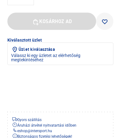
KOSÁRHOZ AD
Kiválasztott üzlet
Üzlet kiválasztása
Válassz ki egy üzletet az elérhetőség
megtekintéséhez
Gyors szállítás
Áruházi átvétel nyitvatartási időben
eshop
@
intersport.hu
Biztonságos fizetési lehetőségek!