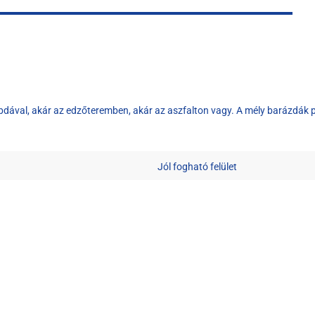
dával, akár az edzőteremben, akár az aszfalton vagy. A mély barázdák pre
Jól fogható felület