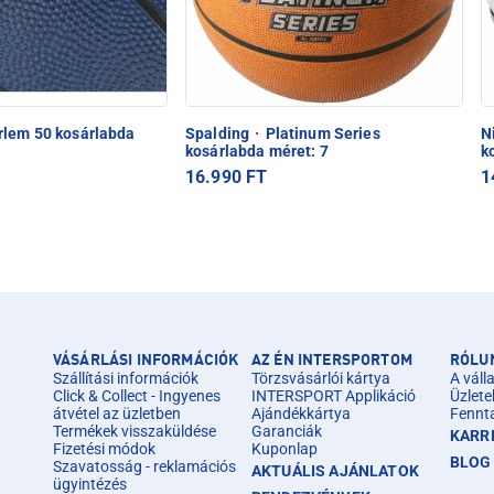
lem 50 kosárlabda
Spalding
·
Platinum Series
N
kosárlabda méret: 7
k
16.990 FT
1
VÁSÁRLÁSI INFORMÁCIÓK
AZ ÉN INTERSPORTOM
RÓLU
Szállítási információk
Törzsvásárlói kártya
A válla
Click & Collect - Ingyenes
INTERSPORT Applikáció
Üzlete
átvétel az üzletben
Ajándékkártya
Fennt
Termékek visszaküldése
Garanciák
KARR
Fizetési módok
Kuponlap
BLOG
Szavatosság - reklamációs
AKTUÁLIS AJÁNLATOK
ügyintézés