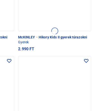
zokni
McKINLEY
·
Hikory Kids II gyerek túrazokni
Gyerek
2.990 FT