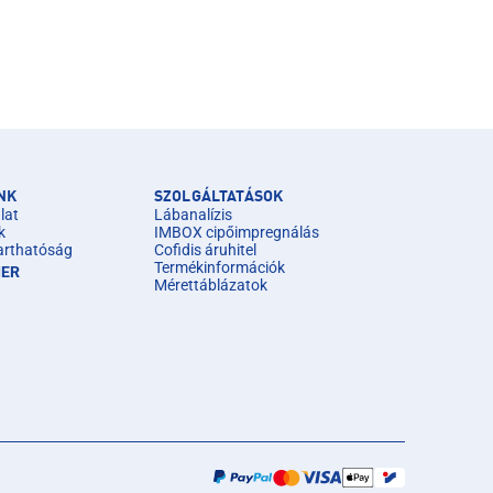
NK
SZOLGÁLTATÁSOK
lat
Lábanalízis
k
IMBOX cipőimpregnálás
arthatóság
Cofidis áruhitel
Termékinformációk
IER
Mérettáblázatok