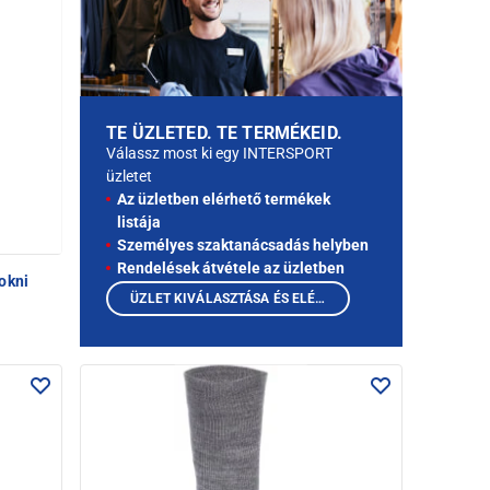
TE ÜZLETED. TE TERMÉKEID.
Válassz most ki egy INTERSPORT
üzletet
Az üzletben elérhető termékek
listája
Személyes szaktanácsadás helyben
Rendelések átvétele az üzletben
okni
ÜZLET KIVÁLASZTÁSA ÉS ELÉRHETŐ TERMÉKEK MEGTEKINTÉSE