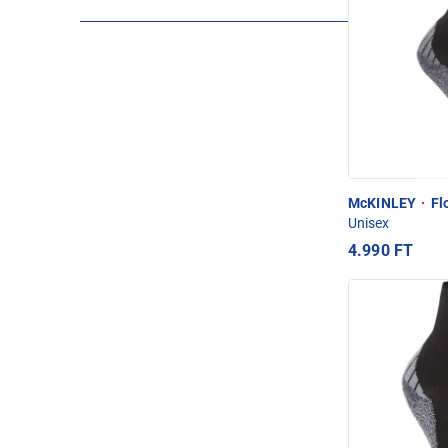
McKINLEY
·
Flo
Unisex
4.990 FT