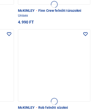
McKINLEY
·
Finn Crew felnőtt túrazokni
Unisex
4.990 FT
McKINLEY
·
Rob felnőtt sízokni