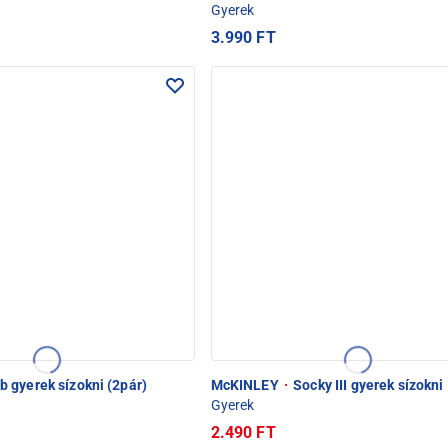
Gyerek
3.990 FT
 gyerek sízokni (2pár)
McKINLEY
·
Socky III gyerek sízokni
Gyerek
2.490 FT