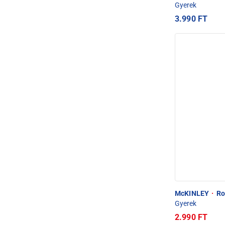
Gyerek
3.990 FT
McKINLEY
·
Rob
Gyerek
2.990 FT