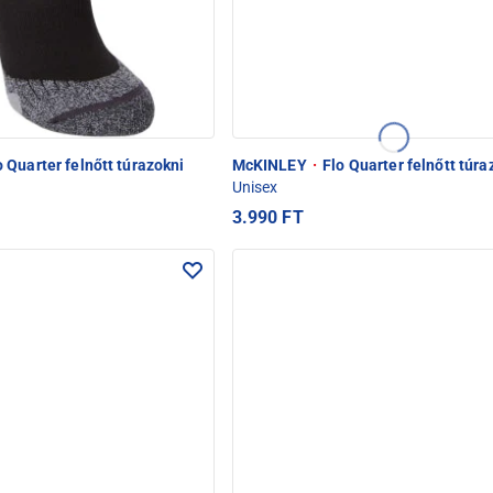
 Quarter felnőtt túrazokni
McKINLEY
·
Flo Quarter felnőtt túra
Unisex
3.990 FT