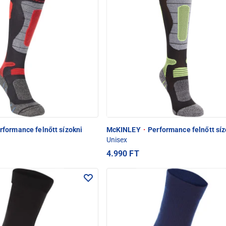
formance felnőtt sízokni
McKINLEY
·
Performance felnőtt síz
Unisex
4.990 FT