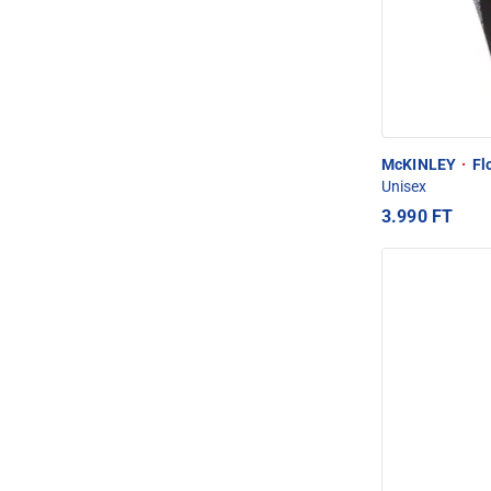
McKINLEY
·
Flo
Unisex
3.990 FT