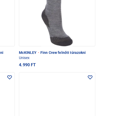
ni
McKINLEY
·
Finn Crew felnőtt túrazokni
Unisex
4.990 FT