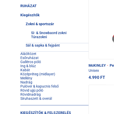
RUHÁZAT
Kiegészítők
Zokni & sportszár
Sí- & Snowbaord zokni
Túrazokni
Sál & sapka & fejpánt
Aláöltözet
Esőruházat
Galléros póló
McKINLEY
·
Per
Ing & blúz
Kabát
Unisex
Középréteg (midlayer)
4.990 FT
Mellény
Nadrág
Pulóver & kapucnis felső
Rövid ujjú póló
Rövidnadrág
Síruhaszett & overál
KIEGÉSZÍTŐK & FELSZERELÉS