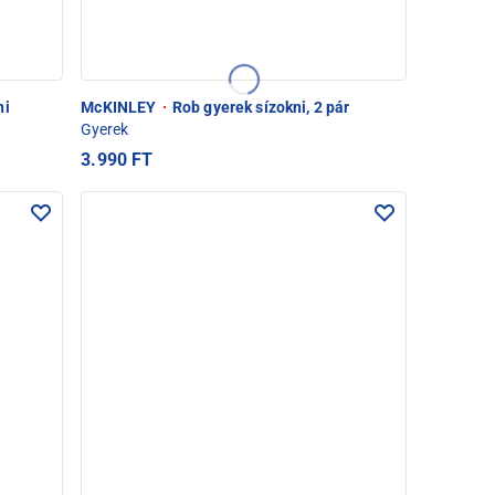
ni
McKINLEY
·
Rob gyerek sízokni, 2 pár
Gyerek
3.990 FT