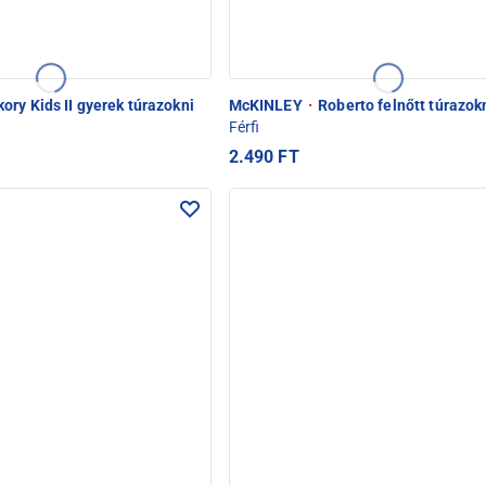
ory Kids II gyerek túrazokni
McKINLEY
·
Roberto felnőtt túrazok
Férfi
2.490 FT