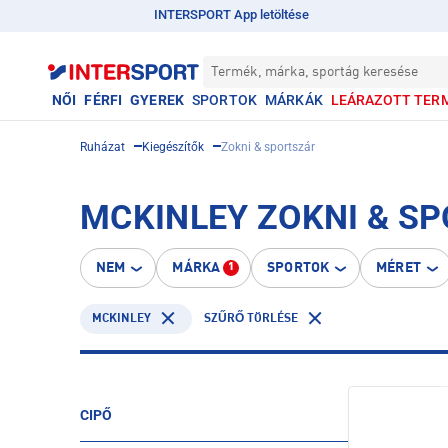
INTERSPORT App letöltése
Termék, márka, sportág keresése
NŐI
FÉRFI
GYEREK
SPORTOK
MÁRKÁK
LEÁRAZOTT TER
Ruházat
Kiegészítők
Zokni & sportszár
MCKINLEY ZOKNI & S
NEM
MÁRKA
SPORTOK
MÉRET
1
MCKINLEY
SZŰRŐ TÖRLÉSE
CIPŐ