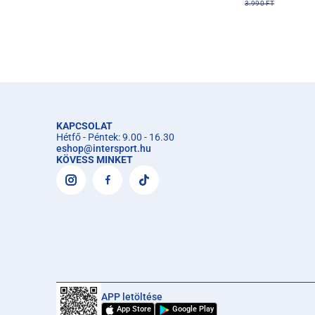
3.990 FT
KAPCSOLAT
Hétfő - Péntek: 9.00 - 16.30
eshop
@
intersport.hu
KÖVESS MINKET
APP letöltése
App Store
Google Play