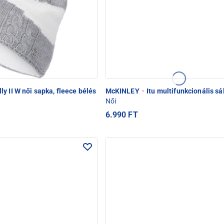
ly II W női sapka, fleece bélés
McKINLEY
·
Itu multifunkcionális sá
Női
6.990 FT