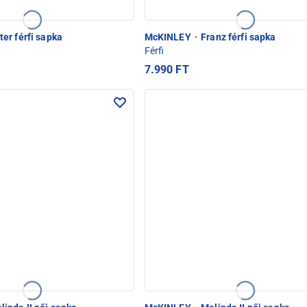
er férfi sapka
McKINLEY
·
Franz férfi sapka
Férfi
7.990 FT