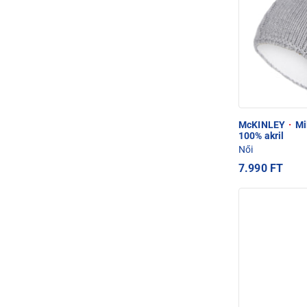
McKINLEY
·
Mil
100% akril
Női
7.990 FT