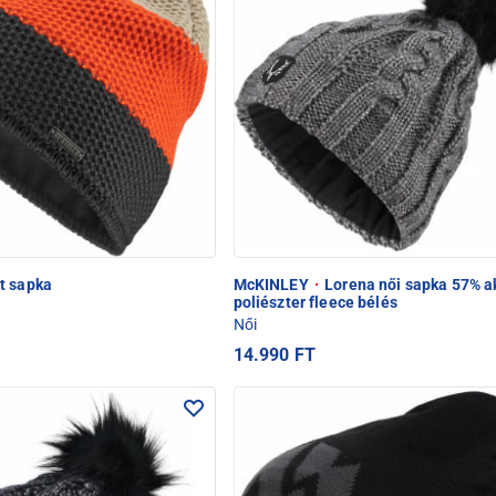
t sapka
McKINLEY
·
Lorena női sapka 57% ak
poliészter fleece bélés
Női
14.990 FT