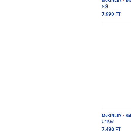
McKINLEY
·
Mel
Női
7.990 FT
McKINLEY
·
Gil
Unisex
7.490 FT