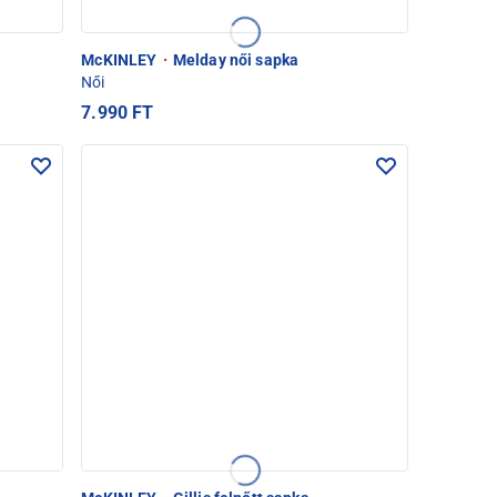
McKINLEY
·
Melday női sapka
Női
7.990 FT