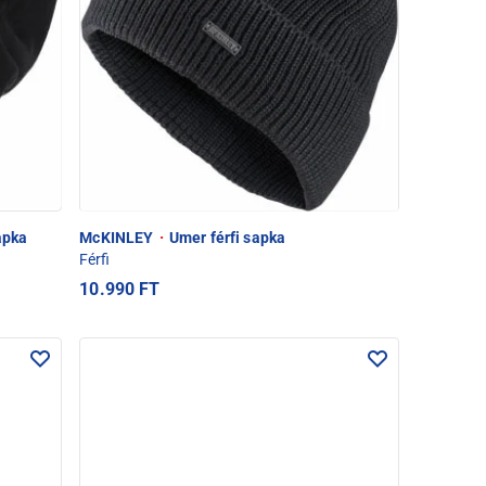
apka
McKINLEY
·
Umer férfi sapka
Férfi
10.990 FT