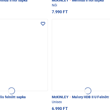
inda II női sapka
McKINLEY
·
Melinda II női sapka
Női
7.990 FT
lis felnőtt sapka
McKINLEY
·
Malory HDB II U Felnőtt 
Unisex
6.990 FT