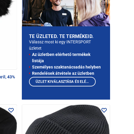
TE ÜZLETED. TE TERMÉKEID.
Válassz most ki egy INTERSPORT
üzletet
Az üzletben elérhető termékek
listája
Személyes szaktanácsadás helyben
Rendelések átvétele az üzletben
ril, 43%
ÜZLET KIVÁLASZTÁSA ÉS ELÉRHETŐ TERMÉKEK MEGTEKINTÉSE