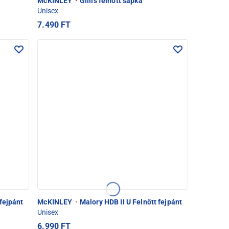
McKINLEY
·
Gillis felnőtt sapka
Unisex
7.490 FT
fejpánt
McKINLEY
·
Malory HDB II U Felnőtt fejpánt
Unisex
6.990 FT