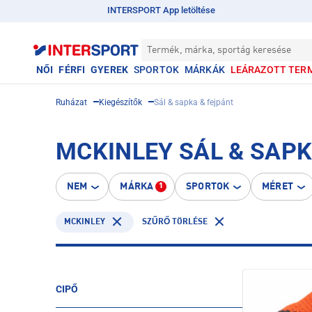
INTERSPORT App letöltése
Termék, márka, sportág keresése
NŐI
FÉRFI
GYEREK
SPORTOK
MÁRKÁK
LEÁRAZOTT TER
Ruházat
Kiegészítők
Sál & sapka & fejpánt
MCKINLEY SÁL & SAPK
NEM
MÁRKA
SPORTOK
MÉRET
1
MCKINLEY
SZŰRŐ TÖRLÉSE
CIPŐ