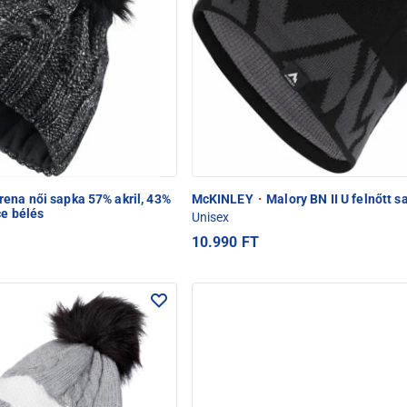
ena női sapka 57% akril, 43%
McKINLEY
·
Malory BN II U felnőtt s
ce bélés
Unisex
10.990 FT