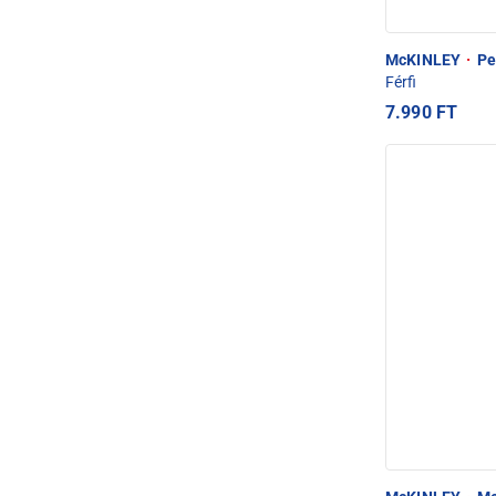
McKINLEY
·
Pet
Férfi
7.990 FT