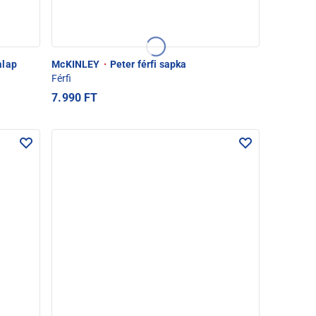
alap
McKINLEY
·
Peter férfi sapka
Férfi
7.990 FT