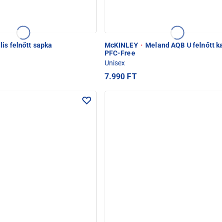
lis felnőtt sapka
McKINLEY
·
Meland AQB U felnőtt k
PFC-Free
Unisex
7.990 FT