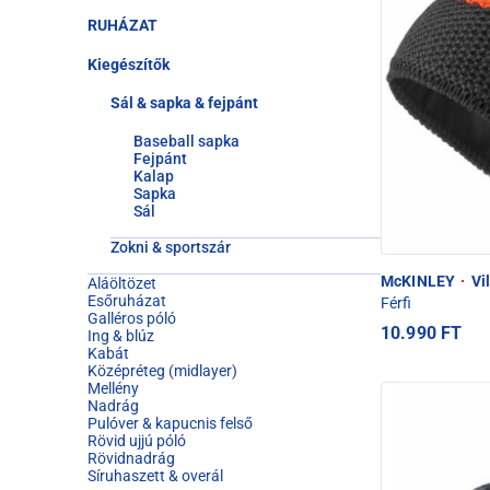
RUHÁZAT
Kiegészítők
Sál & sapka & fejpánt
Baseball sapka
Fejpánt
Kalap
Sapka
Sál
Zokni & sportszár
McKINLEY
·
Vil
Aláöltözet
Esőruházat
Férfi
Galléros póló
10.990 FT
Ing & blúz
Kabát
Középréteg (midlayer)
Mellény
Nadrág
Pulóver & kapucnis felső
Rövid ujjú póló
Rövidnadrág
Síruhaszett & overál