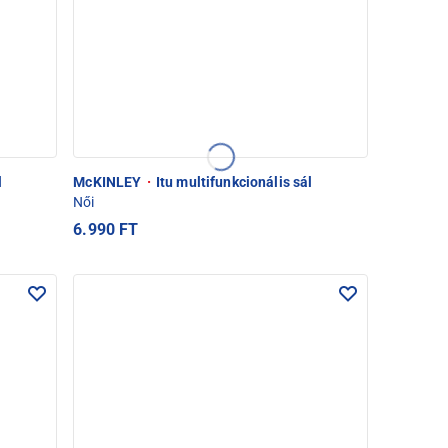
l
McKINLEY
·
Itu multifunkcionális sál
Női
6.990 FT