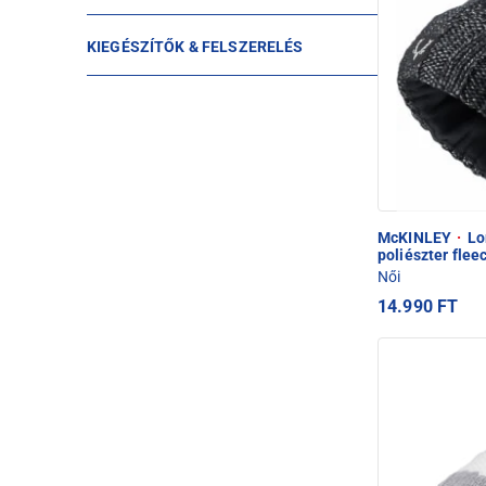
KIEGÉSZÍTŐK & FELSZERELÉS
McKINLEY
·
Lor
poliészter flee
Női
14.990 FT