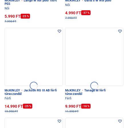
McKINLEY
·
Lango W női póló 100%
McKINLEY
·
Galla II W Női póló
PES
Női
Női
4.990 FT
-37 %
5.990 FT
-25 %
7.990 FT
7.990 FT
McKINLEY
·
Jackson RG III AB férfi
McKINLEY
·
Tanaga M férfi
túraszandál
túraszandál
Férfi
Férfi
14.990 FT
9.990 FT
-25 %
-16 %
19.990 FT
11.990 FT