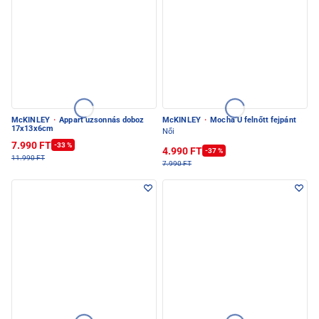
McKINLEY
·
Appart uzsonnás doboz
McKINLEY
·
Mocha U felnőtt fejpánt
17x13x6cm
Női
7.990 FT
-33 %
4.990 FT
-37 %
11.990 FT
7.990 FT