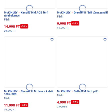
McKINLEY
·
Kansas Mid AQB férfi
McKINLEY
·
Drawler II férfi túraszandál
túrabakancs
Férfi
Férfi
9.990 FT
-16 %
14.990 FT
-50 %
11.990 FT
29.990 FT
McKINLEY
·
Skeena III M fleece kabát
McKINLEY
·
Galla II M férfi póló
100% PES
Férfi
Férfi
4.990 FT
-37 %
11.990 FT
-40 %
7.990 FT
19.990 FT