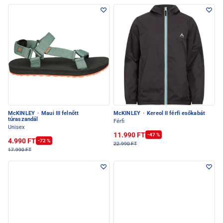
McKINLEY
·
Maui III felnőtt
McKINLEY
·
Kereol II férfi esőkabát
túraszandál
Férfi
Unisex
11.990 FT
-47 %
4.990 FT
-72 %
22.990 FT
17.990 FT