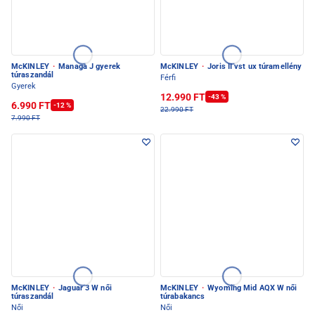
McKINLEY
·
Managa J gyerek
McKINLEY
·
Joris II vst ux túramellény
túraszandál
Férfi
Gyerek
12.990 FT
-43 %
6.990 FT
-12 %
22.990 FT
7.990 FT
McKINLEY
·
Jaguar 3 W női
McKINLEY
·
Wyoming Mid AQX W női
túraszandál
túrabakancs
Női
Női