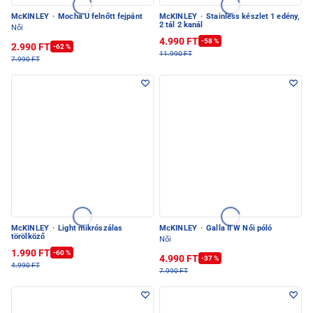
McKINLEY
·
Mocha U felnőtt fejpánt
McKINLEY
·
Stainless készlet 1 edény,
2 tál 2 kanál
Női
4.990 FT
-58 %
2.990 FT
-62 %
11.990 FT
7.990 FT
McKINLEY
·
Light mikrószálas
McKINLEY
·
Galla II W Női póló
törölköző
Női
1.990 FT
-60 %
4.990 FT
-37 %
4.990 FT
7.990 FT