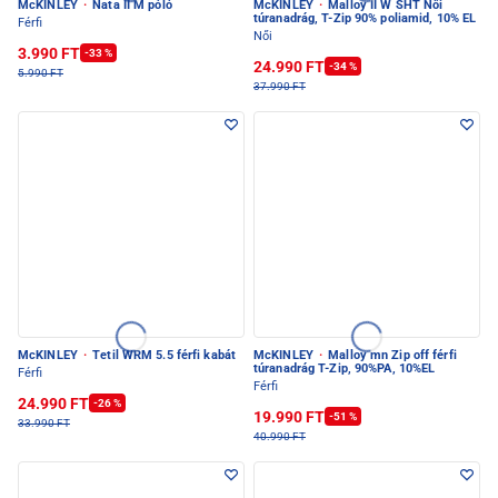
McKINLEY
·
Nata II M póló
McKINLEY
·
Malloy II W SHT Női
túranadrág, T-Zip 90% poliamid, 10% EL
Férfi
Női
3.990 FT
-33 %
24.990 FT
-34 %
5.990 FT
37.990 FT
McKINLEY
·
Tetil WRM 5.5 férfi kabát
McKINLEY
·
Malloy mn Zip off férfi
túranadrág T-Zip, 90%PA, 10%EL
Férfi
Férfi
24.990 FT
-26 %
19.990 FT
-51 %
33.990 FT
40.990 FT