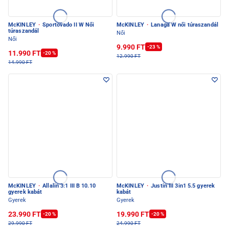
McKINLEY
·
Sportovado II W Női
McKINLEY
·
Lanaga W női túraszandál
túraszandál
Női
Női
9.990 FT
-23 %
11.990 FT
-20 %
12.990 FT
14.990 FT
McKINLEY
·
Allalin 3:1 III B 10.10
McKINLEY
·
Justin III 3in1 5.5 gyerek
gyerek kabát
kabát
Gyerek
Gyerek
23.990 FT
19.990 FT
-20 %
-20 %
29.990 FT
24.990 FT