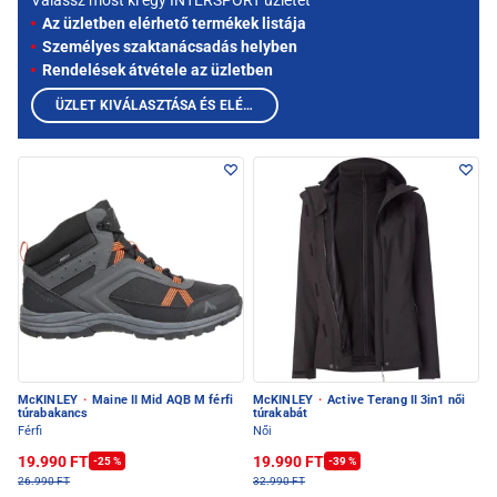
Válassz most ki egy INTERSPORT üzletet
Az üzletben elérhető termékek listája
Személyes szaktanácsadás helyben
Rendelések átvétele az üzletben
ÜZLET KIVÁLASZTÁSA ÉS ELÉRHETŐ TERMÉKEK MEGTEKINTÉSE
McKINLEY
·
Maine II Mid AQB M férfi
McKINLEY
·
Active Terang II 3in1 női
túrabakancs
túrakabát
Férfi
Női
19.990 FT
19.990 FT
-25 %
-39 %
26.990 FT
32.990 FT