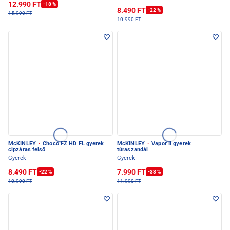
12.990 FT
-18 %
8.490 FT
-22 %
15.990 FT
10.990 FT
McKINLEY
·
Choco FZ HD FL gyerek
McKINLEY
·
Vapor II gyerek
cipzáras felső
túraszandál
Gyerek
Gyerek
8.490 FT
7.990 FT
-22 %
-33 %
10.990 FT
11.990 FT