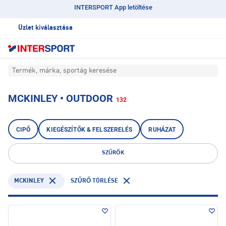
INTERSPORT App letöltése
Üzlet kiválasztása
Termék, márka, sportág keresése
MCKINLEY • OUTDOOR
132
CIPŐ
KIEGÉSZÍTŐK & FELSZERELÉS
RUHÁZAT
SZŰRŐK
MCKINLEY
SZŰRŐ TÖRLÉSE