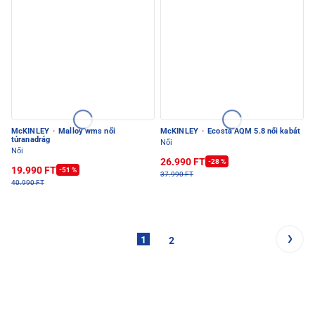
McKINLEY
·
Malloy wms női
McKINLEY
·
Ecosta AQM 5.8 női kabát
túranadrág
Női
Női
26.990 FT
-28 %
19.990 FT
-51 %
37.990 FT
40.990 FT
1
2