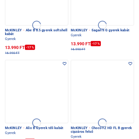
McKINLEY
·
Abe B 8.5 gyerek softshell
McKINLEY
·
Sagan II G gyerek kabát
kabát
Gyerek
Gyerek
13.990 FT
-17 %
13.990 FT
-17 %
16.990 FT
16.990 FT
McKINLEY
·
Alix B Gyerek téli kabát
McKINLEY
·
Choco FZ HD FL B gyerek
cipzáros felső
Gyerek
Gyerek