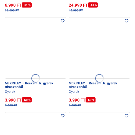
6.990 FT
24.990 FT
-41 %
-44 %
11.990 FT
44.990 FT
McKINLEY
·
Reece II Jr. gyerek
McKINLEY
·
Reece II Jr. gyerek
túraszandál
túraszandál
Gyerek
Gyerek
3.990 FT
3.990 FT
-50 %
-50 %
7.990 FT
7.990 FT