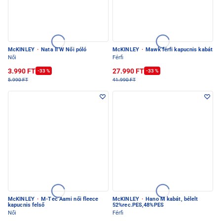
McKINLEY
·
Nata II W Női póló
McKINLEY
·
Mawk férfi kapucnis kabát
Női
Férfi
3.990 FT
27.990 FT
-33 %
-33 %
5.990 FT
41.990 FT
McKINLEY
·
M-Tec Aami női fleece
McKINLEY
·
Hano M kabát, bélelt
kapucnis felső
52%rec.PES,48%PES
Női
Férfi