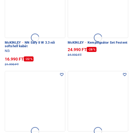
McKINLEY
·
NN Sary II W 3.3 női
McKINLEY
·
Kempingsátor Set Festent
softshell kabát
24.990 FT
-28 %
Női
34.990 FT
16.990 FT
-22 %
21.990 FT