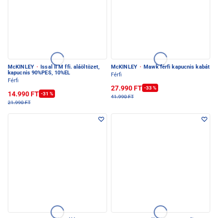
McKINLEY
·
Issal II M ffi. aláöltözet,
McKINLEY
·
Mawk férfi kapucnis kabát
kapucnis 90%PES, 10%EL
Férfi
Férfi
27.990 FT
-33 %
14.990 FT
-31 %
41.990 FT
21.990 FT