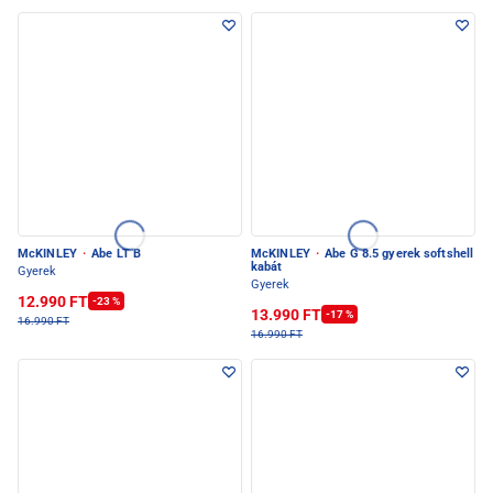
McKINLEY
·
Abe LT B
McKINLEY
·
Abe G 8.5 gyerek softshell
kabát
Gyerek
Gyerek
12.990 FT
-23 %
13.990 FT
-17 %
16.990 FT
16.990 FT