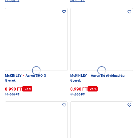
16.990 FT
19.990 FT
McKINLEY
·
Aaron SHO G
McKINLEY
·
Aaron fiú rövidnadrág
Gyerek
Gyerek
8.990 FT
8.990 FT
-25 %
-25 %
11.990 FT
11.990 FT