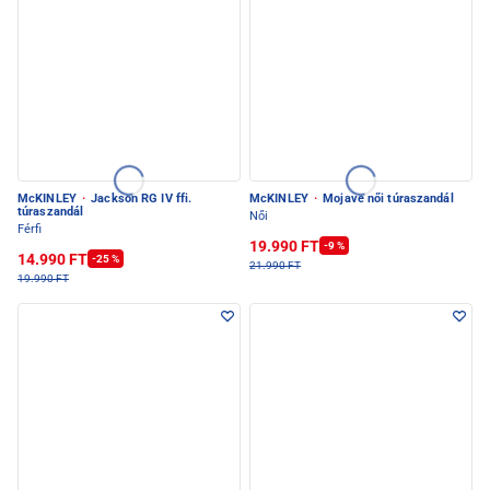
McKINLEY
·
Jackson RG IV ffi.
McKINLEY
·
Mojave női túraszandál
túraszandál
Női
Férfi
19.990 FT
-9 %
14.990 FT
-25 %
21.990 FT
19.990 FT