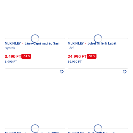
McKINLEY
·
Lány-Capri nadrág Sari
McKINLEY
·
Jobel M férfi kabát
Gyerek
Férfi
3.490 FT
24.990 FT
-61 %
-32 %
8.990 FT
36.990 FT