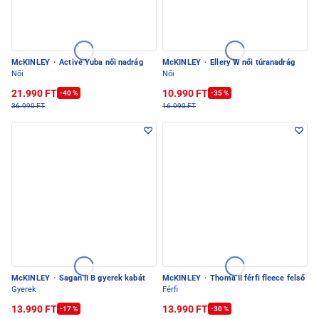
McKINLEY
·
Active Yuba női nadrág
McKINLEY
·
Ellery W női túranadrág
Női
Női
21.990 FT
10.990 FT
-40 %
-35 %
36.990 FT
16.990 FT
McKINLEY
·
Sagan II B gyerek kabát
McKINLEY
·
Thoma II férfi fleece felső
Gyerek
Férfi
13.990 FT
13.990 FT
-17 %
-30 %