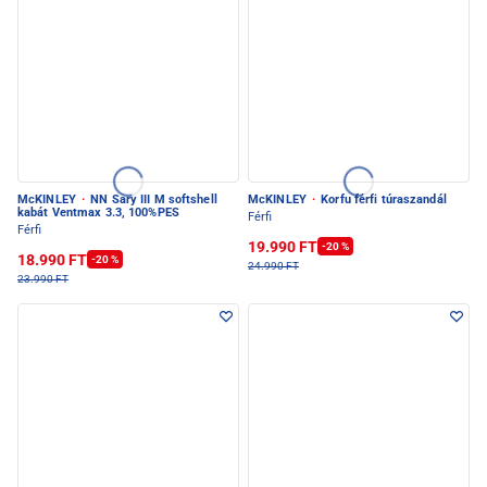
McKINLEY
·
NN Sary III M softshell
McKINLEY
·
Korfu férfi túraszandál
kabát Ventmax 3.3, 100%PES
Férfi
Férfi
19.990 FT
-20 %
18.990 FT
-20 %
24.990 FT
23.990 FT