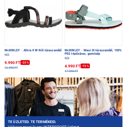
McKINLEY
·
Ahtra II W Női túraszandál
McKINLEY
·
Maui III túraszandál, 100%
PES tépőzáras, gumitalp
Női
Női
9.990 FT
-23 %
4.990 FT
-72 %
12.990 FT
17.990 FT
TE ÜZLETED. TE TERMÉKEID.