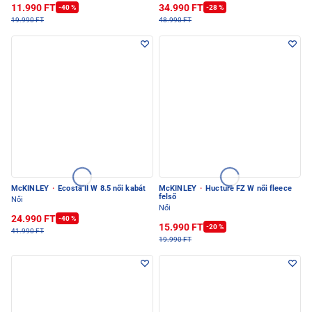
11.990 FT
34.990 FT
-40 %
-28 %
19.990 FT
48.990 FT
McKINLEY
·
Ecosta II W 8.5 női kabát
McKINLEY
·
Hucture FZ W női fleece
felső
Női
Női
24.990 FT
-40 %
15.990 FT
-20 %
41.990 FT
19.990 FT