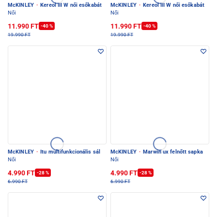
McKINLEY
·
Kereol III W női esőkabát
McKINLEY
·
Kereol III W női esőkabát
Női
Női
11.990 FT
11.990 FT
-40 %
-40 %
19.990 FT
19.990 FT
McKINLEY
·
Itu multifunkcionális sál
McKINLEY
·
Marwin ux felnőtt sapka
Női
Női
4.990 FT
4.990 FT
-28 %
-28 %
6.990 FT
6.990 FT