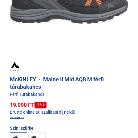
McKINLEY
·
Maine II Mid AQB M férfi
túrabakancs
Férfi Túrabakancs
19.990 FT
-25 %
Bruttó online ár
szállítási díj nélkül
26.990 FT
Szín:
szürke