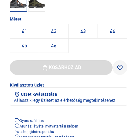
Méret:
41
42
43
44
45
46
KOSÁRHOZ AD
Kiválasztott üzlet
Üzlet kiválasztása
Válassz ki egy üzletet az elérhetőség megtekintéséhez
Gyors szállítás
Áruházi átvétel nyitvatartási időben
eshop
@
intersport.hu