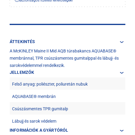
Biztonságos fizetési lehetőségek!
ÁTTEKINTÉS
A McKINLEY Maine II Mid AQB túrabakancs AQUABASE®
membránnal, TPR csúszásmentes gumitalppal és lábujj- és
sarokvédelemmel rendelkezik.
JELLEMZŐK
Felső anyag: poliészter, poliuretán nubuk
AQUABASE® membrán
Csúszásmentes TPR gumitalp
Lábujj és sarok védelem
INFORMÁCIÓK A GYÁRTÓRÓL