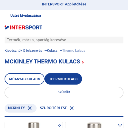
INTERSPORT App letöltése
Üzlet kiválasztása
Termék, márka, sportág keresése
Kiegészítők & felszerelés
Kulacs
Thermo kulacs
MCKINLEY THERMO KULACS
6
MŰANYAG KULACS
THERMO KULACS
SZŰRŐK
MCKINLEY
SZŰRŐ TÖRLÉSE