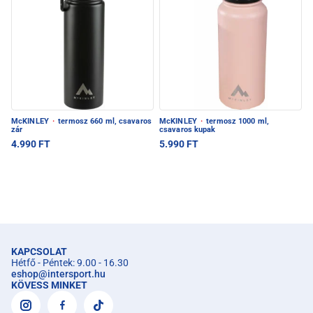
McKINLEY
·
termosz 660 ml, csavaros
McKINLEY
·
termosz 1000 ml,
zár
csavaros kupak
4.990 FT
5.990 FT
KAPCSOLAT
Hétfő - Péntek: 9.00 - 16.30
eshop
@
intersport.hu
KÖVESS MINKET