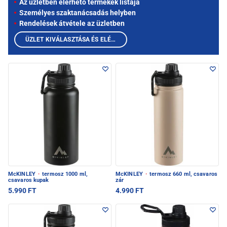
Az üzletben elérhető termékek listája
Személyes szaktanácsadás helyben
Rendelések átvétele az üzletben
ÜZLET KIVÁLASZTÁSA ÉS ELÉRHETŐ TERMÉKEK MEGTEKINTÉSE
McKINLEY
·
termosz 1000 ml,
McKINLEY
·
termosz 660 ml, csavaros
csavaros kupak
zár
5.990 FT
4.990 FT