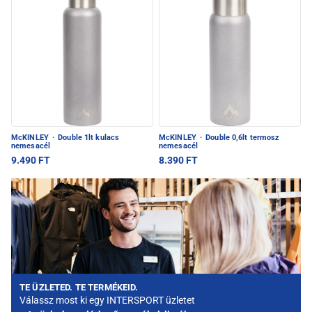
McKINLEY
·
Double 1lt kulacs
McKINLEY
·
Double 0,6lt termosz
nemesacél
nemesacél
9.490 FT
8.390 FT
TE ÜZLETED. TE TERMÉKEID.
Válassz most ki egy INTERSPORT üzletet