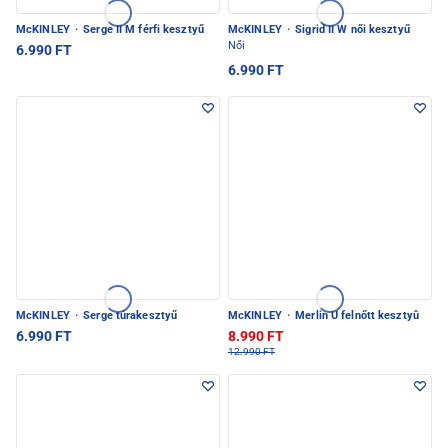
McKINLEY
·
Serge II M férfi kesztyű
McKINLEY
·
Sigrid II W női kesztyű
Női
6.990 FT
6.990 FT
McKINLEY
·
Serge túrakesztyű
McKINLEY
·
Merlin U felnőtt kesztyû
6.990 FT
8.990 FT
12.990 FT