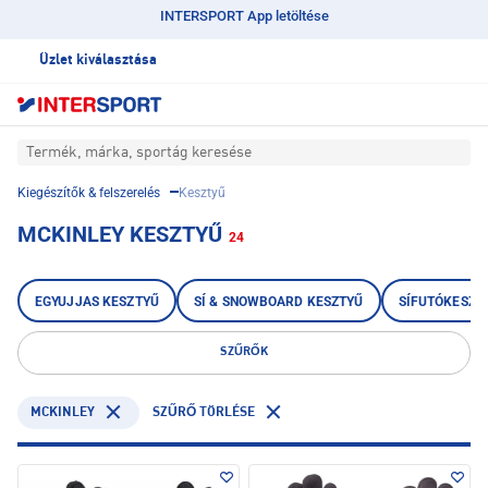
INTERSPORT App letöltése
Üzlet kiválasztása
Termék, márka, sportág keresése
Kiegészítők & felszerelés
Kesztyű
MCKINLEY KESZTYŰ
24
EGYUJJAS KESZTYŰ
SÍ & SNOWBOARD KESZTYŰ
SÍFUTÓKESZT
SZŰRŐK
MCKINLEY
SZŰRŐ TÖRLÉSE