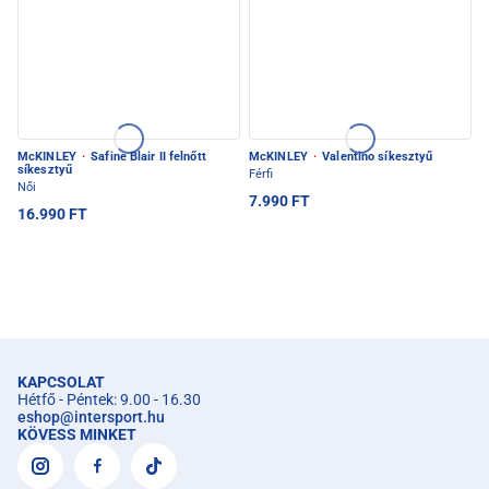
McKINLEY
·
Safine Blair II felnőtt
McKINLEY
·
Valentino síkesztyű
síkesztyű
Férfi
Női
7.990 FT
16.990 FT
KAPCSOLAT
Hétfő - Péntek: 9.00 - 16.30
eshop
@
intersport.hu
KÖVESS MINKET