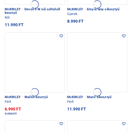
McKINLEY
·
Devon II W női softshell
McKINLEY
·
Emyra lány síkesztyű
kesztyű
Gyerek
Női
8.990 FT
11.990 FT
McKINLEY
·
Walles kesztyû
McKINLEY
·
Munir síkesztyű
Férfi
Férfi
6.990 FT
11.990 FT
9.990 FT