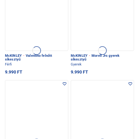
McKINLEY
·
Valentino felnőtt
McKINLEY
·
Morell Jrs gyerek
síkesztyű
síkesztyű
Férfi
Gyerek
9.990 FT
9.990 FT