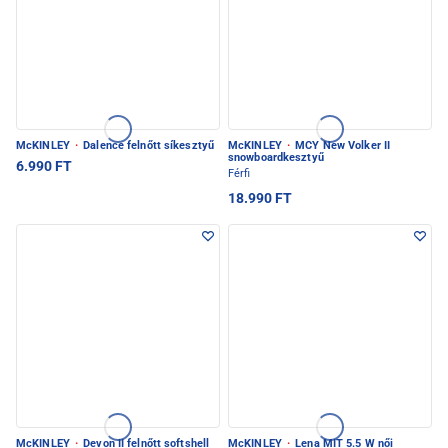
McKINLEY
·
Dalence felnőtt síkesztyű
McKINLEY
·
MCY New Volker II
snowboardkesztyű
6.990 FT
Férfi
18.990 FT
McKINLEY
·
Devon II felnőtt softshell
McKINLEY
·
Lena MIT 5.5 W női