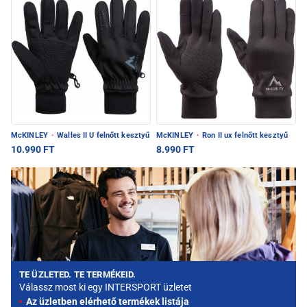
McKINLEY
·
Walles II U felnőtt kesztyű
McKINLEY
·
Ron II ux felnőtt kesztyű
10.990 FT
8.990 FT
TE ÜZLETED. TE TERMÉKEID.
Válassz most ki egy INTERSPORT üzletet
Az üzletben elérhető termékek listája