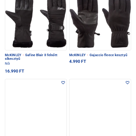
McKINLEY
·
Safine Blair II felnőtt
McKINLEY
·
Gajaccio fleece kesztyű
síkesztyű
4.990 FT
Női
16.990 FT