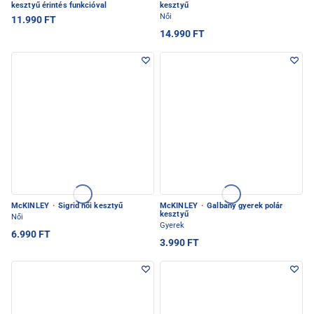
kesztyű érintés funkcióval
kesztyű
Női
11.990 FT
14.990 FT
McKINLEY
·
Sigrid női kesztyű
McKINLEY
·
Galbany gyerek polár
kesztyű
Női
Gyerek
6.990 FT
3.990 FT