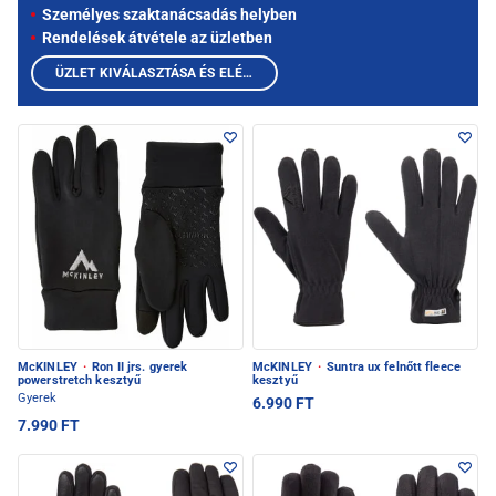
Személyes szaktanácsadás helyben
Rendelések átvétele az üzletben
ÜZLET KIVÁLASZTÁSA ÉS ELÉRHETŐ TERMÉKEK MEGTEKINTÉSE
McKINLEY
·
Ron II jrs. gyerek
McKINLEY
·
Suntra ux felnőtt fleece
powerstretch kesztyű
kesztyű
Gyerek
6.990 FT
7.990 FT