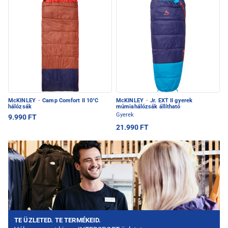
McKINLEY
·
Camp Comfort II 10°C
McKINLEY
·
Jr. EXT II gyerek
hálózsák
múmiahálózsák állítható
Gyerek
9.990 FT
21.990 FT
TE ÜZLETED. TE TERMÉKEID.