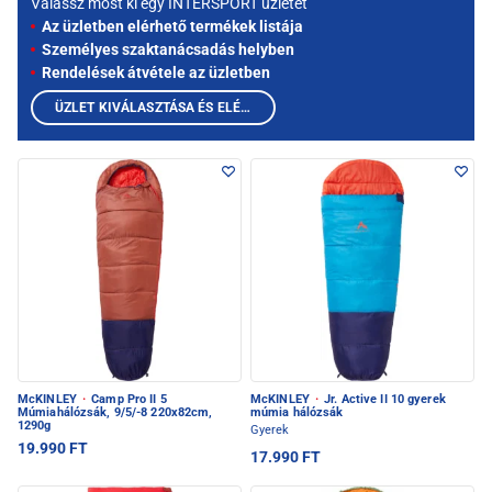
Válassz most ki egy INTERSPORT üzletet
Az üzletben elérhető termékek listája
Személyes szaktanácsadás helyben
Rendelések átvétele az üzletben
ÜZLET KIVÁLASZTÁSA ÉS ELÉRHETŐ TERMÉKEK MEGTEKINTÉSE
McKINLEY
·
Camp Pro II 5
McKINLEY
·
Jr. Active II 10 gyerek
Múmiahálózsák, 9/5/-8 220x82cm,
múmia hálózsák
1290g
Gyerek
19.990 FT
17.990 FT