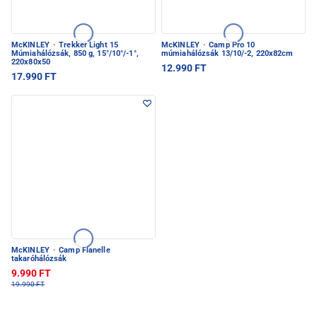
McKINLEY
·
Trekker Light 15
McKINLEY
·
Camp Pro 10
Múmiahálózsák, 850 g, 15°/10°/-1°,
múmiahálózsák 13/10/-2, 220x82cm
220x80x50
12.990 FT
17.990 FT
McKINLEY
·
Camp Flanelle
takaróhálózsák
9.990 FT
19.990 FT