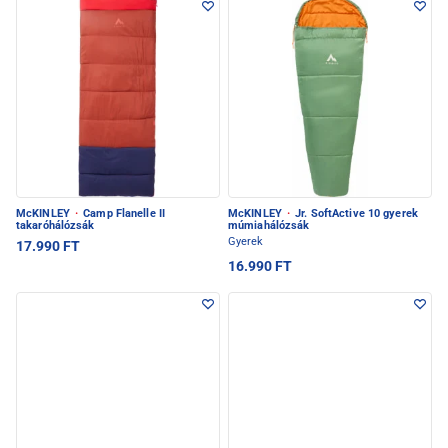
McKINLEY
·
Camp Flanelle II
McKINLEY
·
Jr. SoftActive 10 gyerek
takaróhálózsák
múmiahálózsák
Gyerek
17.990 FT
16.990 FT