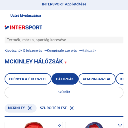
INTERSPORT App letöltése
Üzlet kiválasztása
Termék, márka, sportág keresése
Kiegészítők & felszerelés
Kempingfelszerelés
Hálózsák
MCKINLEY HÁLÓZSÁK
9
EDÉNYEK & ÉTKÉSZLET
HÁLÓZSÁK
KEMPINGASZTAL
KEM
SZŰRŐK
MCKINLEY
SZŰRŐ TÖRLÉSE